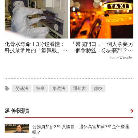
化骨水奪命！3分鐘看懂：
「醫院門口，一個人拿藥另
科技業常用的「氫氟酸」，
一個拿臉盆，你要載誰？」
到底是什麼？
一個計程車司機給我們上了
Ads by
13年的MBA課
勞基法
警察
集遊法
通知書
傳喚
延伸閱讀
公務員加薪3％ 黃國昌：退休高官加薪7％是什麼邏
輯？