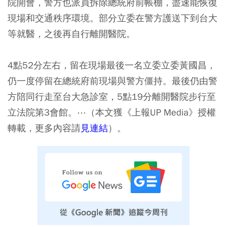
院開會，警方也派員拆除總統府前帳棚，盡速能恢復
現場和交通秩序環境。部分立委在警方護送下到台大
等就醫，之後再自行離開醫院。
4點52分左右，留在現場最後一名立委立委黃國昌，
仍一度停留在總統府前現場與警方僵持。最後仍由警
方陪同行走至台大急診室，5點19分離開醫院步行至
立法院第3會館。⋯（本文獲《上報UP Media》授權
轉載，更多內容請
見連結
）。