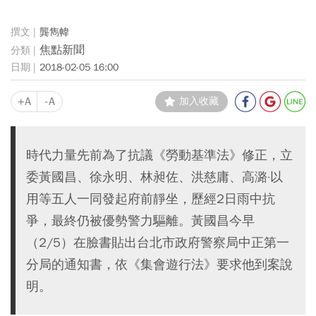
龔雋幃
焦點新聞
2018-02-05 16:00
+A
-A
加入收藏
時代力量先前為了抗議《勞動基準法》修正，立
委黃國昌、徐永明、林昶佐、洪慈庸、高潞·以
用等五人一同發起府前靜坐，歷經2日雨中抗
爭，最終仍被優勢警力驅離。黃國昌今早
（2/5）在臉書貼出台北市政府警察局中正第一
分局的通知書，依《集會遊行法》要求他到案說
明。