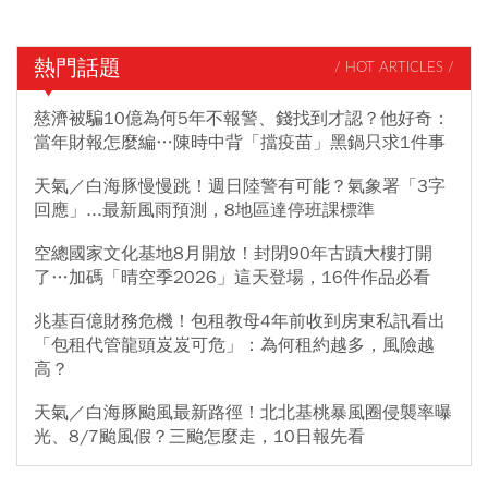
熱門話題
/ HOT ARTICLES /
慈濟被騙10億為何5年不報警、錢找到才認？他好奇：
當年財報怎麼編…陳時中背「擋疫苗」黑鍋只求1件事
天氣／白海豚慢慢跳！週日陸警有可能？氣象署「3字
回應」...最新風雨預測，8地區達停班課標準
空總國家文化基地8月開放！封閉90年古蹟大樓打開
了…加碼「晴空季2026」這天登場，16件作品必看
兆基百億財務危機！包租教母4年前收到房東私訊看出
「包租代管龍頭岌岌可危」：為何租約越多，風險越
高？
天氣／白海豚颱風最新路徑！北北基桃暴風圈侵襲率曝
光、8/7颱風假？三颱怎麼走，10日報先看