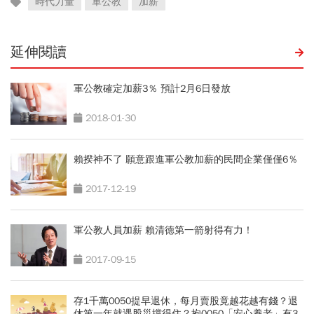
時代力量
軍公教
加薪
延伸閱讀
軍公教確定加薪3％ 預計2月6日發放
2018-01-30
賴揆神不了 願意跟進軍公教加薪的民間企業僅僅6％
2017-12-19
軍公教人員加薪 賴清徳第一箭射得有力！
2017-09-15
存1千萬0050提早退休，每月賣股竟越花越有錢？退
休第一年就遇股災撐得住？抱0050「安心養老」有3