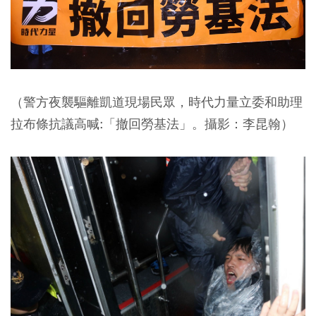
（警方夜襲驅離凱道現場民眾，時代力量立委和助理
拉布條抗議高喊:「撤回勞基法」。攝影：李昆翰）