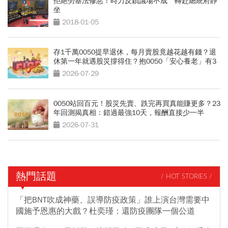
拒絕勞基法修惡！時力反鎖議場不成 轉赴總統府靜
坐
2018-01-05
存1千萬0050提早退休，每月賣股竟越花越有錢？退
休第一年就遇股災撐得住？抱0050「安心養老」有3
條件
2026-07-29
0050站回百元！股災先賣、跌完再買真能賺更多？23
年回測揭真相：錯過最強10天，報酬直接少一半
2026-07-31
熱門話題
/ HOT STORIES /
「把BNT吹成神藥、誤導防疫政策」誰上演台灣需要中
國施予恩惠的大戲？杜奕瑾：還防疫團隊一個公道