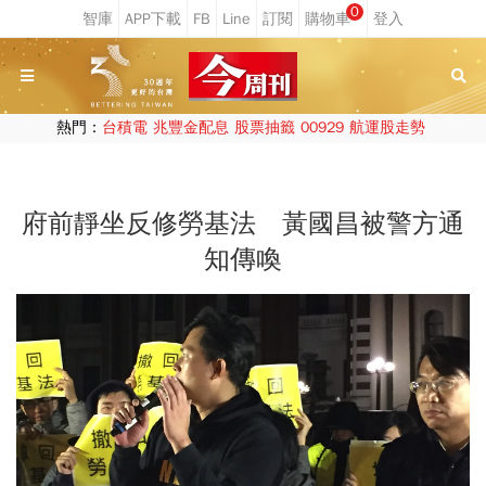
0
熱門：
台積電
兆豐金配息
股票抽籤
00929
航運股走勢
府前靜坐反修勞基法 黃國昌被警方通
知傳喚