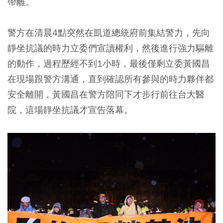
帶離。
警方在清晨4點突然在凱道總統府前集結警力，先向
靜坐抗議的時力立委們宣讀權利，然後進行強力驅離
的動作，過程歷經不到1小時，最後僅剩立委黃國昌
在現場跟警方溝通，直到確認所有參與的時力夥伴都
安全離開，黃國昌在警方陪同下才步行前往台大醫
院，這場靜坐抗議才宣告落幕。