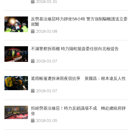
2018-01-31
反勞基法修惡時力靜坐58小時 警方強制驅離護送立委
就醫
2018-01-08
不滿警察拆雨棚 時力隔蛇籠簽委任狀向北檢提告
2018-01-07
遮雨帳篷遭拆淋雨夜宿抗爭 黃國昌：根本違反人性
2018-01-07
拒絕勞基法修惡！時力反鎖議場不成 轉赴總統府靜
坐
2018-01-05