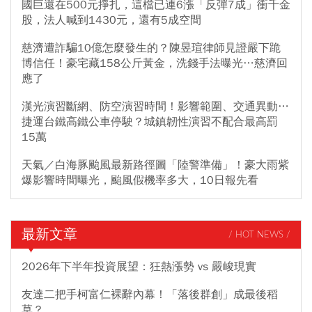
國巨還在500元掙扎，這檔已連6漲「反彈7成」衝千金
股，法人喊到1430元，還有5成空間
慈濟遭詐騙10億怎麼發生的？陳昱瑄律師見證嚴下跪
博信任！豪宅藏158公斤黃金，洗錢手法曝光…慈濟回
應了
漢光演習斷網、防空演習時間！影響範圍、交通異動…
捷運台鐵高鐵公車停駛？城鎮韌性演習不配合最高罰
15萬
天氣／白海豚颱風最新路徑圖「陸警準備」！豪大雨紫
爆影響時間曝光，颱風假機率多大，10日報先看
最新文章
/ HOT NEWS /
2026年下半年投資展望：狂熱漲勢 vs 嚴峻現實
友達二把手柯富仁裸辭內幕！「落後群創」成最後稻
草？