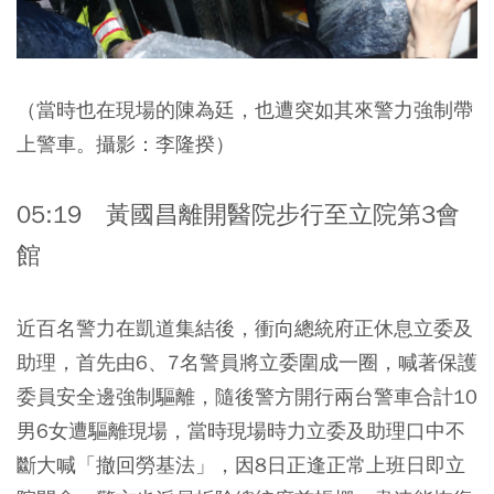
（當時也在現場的陳為廷，也遭突如其來警力強制帶
上警車。攝影：李隆揆）
05:19 黃國昌離開醫院步行至立院第3會
館
近百名警力在凱道集結後，衝向總統府正休息立委及
助理，首先由6、7名警員將立委圍成一圈，喊著保護
委員安全邊強制驅離，隨後警方開行兩台警車合計10
男6女遭驅離現場，當時現場時力立委及助理口中不
斷大喊「撤回勞基法」，因8日正逢正常上班日即立