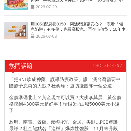
條件
2026-07-29
用0056配息養0050，兩邊都賺更安心？一表看「領
息陷阱」有多傷：先買高股息、再存市值型，10年少
賺330萬
2026-07-08
熱門話題
/ HOT STORIES /
「把BNT吹成神藥、誤導防疫政策」誰上演台灣需要中
國施予恩惠的大戲？杜奕瑾：還防疫團隊一個公道
金價準備北上？黃金現在可以買？大佛李其展：黃金價
格摸到4300美元是好事！瑞銀3理由喊5000美元不遠
了
欣興、南電、景碩、臻鼎-KY、金居、尖點...PCB買誰
最賺？杜金龍點名「這檔」爆炸性強漲，11月末升段