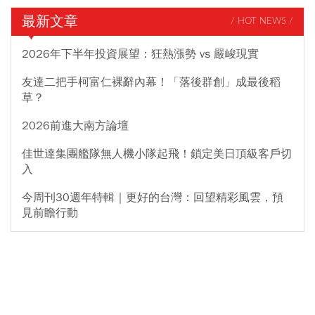
最新文章
/ HOT NEWS /
2026年下半年投資展望：狂熱漲勢 vs 嚴峻現實
友達二把手柯富仁裸辭內幕！「落後群創」成最後稻
草？
2026前進大南方論壇
佳世達集團艦隊無人機小隊起飛！鎖定美日頂級客戶切
入
今周刊30週年特輯｜更好的台灣：回望精彩風雲，預
見前瞻行動