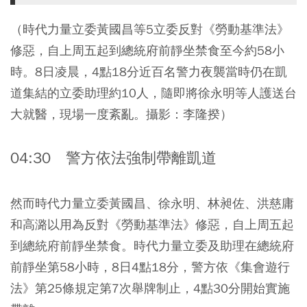
（時代力量立委黃國昌等5立委反對《勞動基準法》
修惡，自上周五起到總統府前靜坐禁食至今約58小
時。8日凌晨，4點18分近百名警力夜襲當時仍在凱
道集結的立委助理約10人，隨即將徐永明等人護送台
大就醫，現場一度紊亂。攝影：李隆揆）
04:30 警方依法強制帶離凱道
然而時代力量立委黃國昌、徐永明、林昶佐、洪慈庸
和高潞以用為反對《勞動基準法》修惡，自上周五起
到總統府前靜坐禁食。時代力量立委及助理在總統府
前靜坐第58小時，8日4點18分，警方依《集會遊行
法》第25條規定第7次舉牌制止，4點30分開始實施