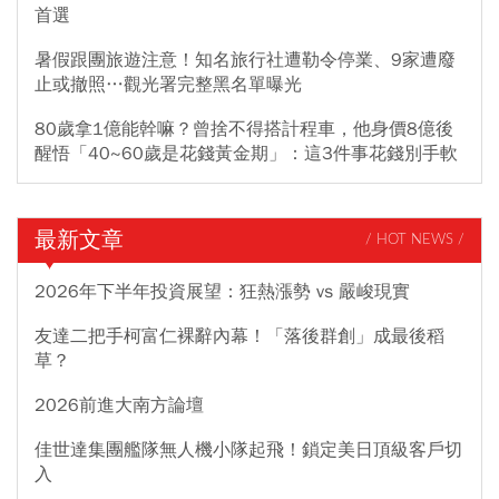
首選
暑假跟團旅遊注意！知名旅行社遭勒令停業、9家遭廢
止或撤照…觀光署完整黑名單曝光
80歲拿1億能幹嘛？曾捨不得搭計程車，他身價8億後
醒悟「40~60歲是花錢黃金期」：這3件事花錢別手軟
最新文章
/ HOT NEWS /
2026年下半年投資展望：狂熱漲勢 vs 嚴峻現實
友達二把手柯富仁裸辭內幕！「落後群創」成最後稻
草？
2026前進大南方論壇
佳世達集團艦隊無人機小隊起飛！鎖定美日頂級客戶切
入