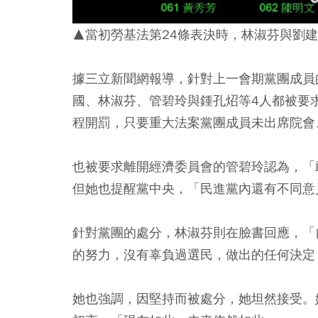
▲當初勞基法第24條表決時，林淑芬與劉
據三立新聞網報導，針對上一會期黨團成員
國、林淑芬、管碧玲與鍾孔炤等4人都被要
程開罰，只要重大法案黨團成員未出席院會
也被要求離開經濟委員會的管碧玲認為，「
但她也提醒黨中央，「民進黨內還有不同意
針對黨團的處分，林淑芬則在臉書回應，「
的努力，沒有辜負過選民，做出的任何決定
她也強調，因堅持而被處分，她坦然接受。