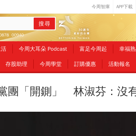
搜尋
0878
00940
生活
今周大耳朵 Podcast
富足今周起
幸福熟
存股助理
今周學堂
訂購優惠
活動報名
黨團「開鍘」 林淑芬：沒