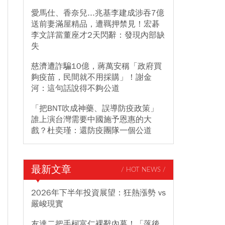
愛馬仕、香奈兒...兆基李建成涉吞7億
送前妻滿屋精品，遭羈押禁見！宏碁
李文詳當董座才2天閃辭：發現內部缺
失
慈濟遭詐騙10億，蔣萬安稱「政府買
夠疫苗，民間就不用採購」！謝金
河：這句話說得不夠公道
「把BNT吹成神藥、誤導防疫政策」
誰上演台灣需要中國施予恩惠的大
戲？杜奕瑾：還防疫團隊一個公道
最新文章
/ HOT NEWS /
2026年下半年投資展望：狂熱漲勢 vs
嚴峻現實
友達二把手柯富仁裸辭內幕！「落後