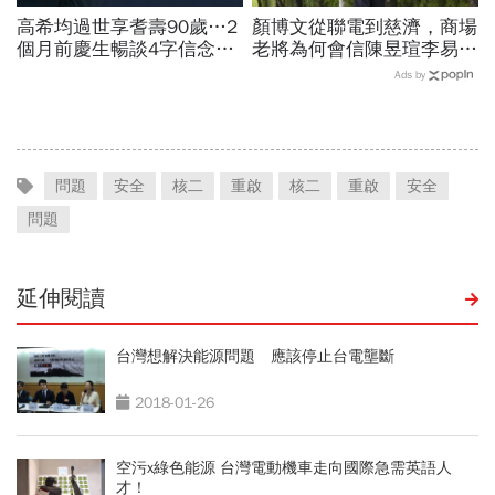
高希均過世享耆壽90歲…2
顏博文從聯電到慈濟，商場
個月前慶生暢談4字信念，
老將為何會信陳昱瑄李易
回憶錄給讀者忠告：自求多
儒、豪給10億？慈濟發
Ads by
福、一切靠自己爭氣
聲：將捍衛信眾捐款、蔡英
文也說話
問題
安全
核二
重啟
核二
重啟
安全
問題
延伸閱讀
台灣想解決能源問題 應該停止台電壟斷
2018-01-26
空污x綠色能源 台灣電動機車走向國際急需英語人
才！