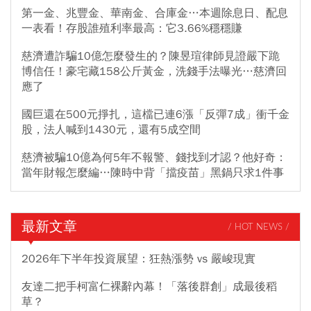
第一金、兆豐金、華南金、合庫金…本週除息日、配息
一表看！存股誰殖利率最高：它3.66%穩穩賺
慈濟遭詐騙10億怎麼發生的？陳昱瑄律師見證嚴下跪
博信任！豪宅藏158公斤黃金，洗錢手法曝光…慈濟回
應了
國巨還在500元掙扎，這檔已連6漲「反彈7成」衝千金
股，法人喊到1430元，還有5成空間
慈濟被騙10億為何5年不報警、錢找到才認？他好奇：
當年財報怎麼編…陳時中背「擋疫苗」黑鍋只求1件事
最新文章
/ HOT NEWS /
2026年下半年投資展望：狂熱漲勢 vs 嚴峻現實
友達二把手柯富仁裸辭內幕！「落後群創」成最後稻
草？