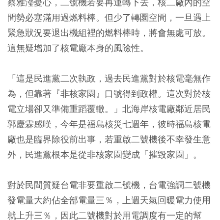
蔡雅瀅憂心，二號機若要再運轉下去，核二廠內的空
間勢必塞滿用過燃料棒。但少了轉圜空間，一旦遇上
緊急狀況要退出機組裡的燃料棒時，將會無處可放。
這無疑增加了核電廠本身的風險性。
「這是民進黨二次執政，過去民進黨對於核電毫無作
為，但靠著『非核家園』口號得到政權。這次對於核
電立場卻又準備重蹈覆轍。」北海岸核電廠鄰近居民
郭慶霖感嘆，今年是福島核災七週年，彼時福島核電
廠也是臨界除役前出事，若重啟二號機後不幸發生意
外，民進黨根本是從非核家園變成「摧毀家園」。
對於民間質疑台電非要重啟二號機，台電強調二號機
發電量大約佔全部電量三％，上週天氣回暖電力使用
就上升三％，因此二號機對於用電調度有一定的幫