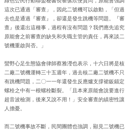
綠色公民行動聯盟秘書長崔愫欣便質問，原能會強調
這次已通過「審查」，因此二號機可以啟動，「但過
去也是通過『審查』，卻還是發生跳機等問題。『審
查』後還出這種事，過程有沒有問題？我們應先追究
原能會之前審查的缺失和失職主管的責任，再來談二
號機重啟與否。」
蠻野心足生態協會律師蔡雅瀅也表示，十六日將是核
二廠二號機運轉三十五週年，過去核二廠二號機不只
有跳機問題，二〇一一年還發生反應爐支撐裙鈑錨定
螺栓之中有一根螺栓斷裂。「且本來原能會說要進行
超音波檢測，後來又說不用！」安全審查的縝密性讓
人擔憂。
而二號機事故不斷，民間團體也強調，顯見二號機已