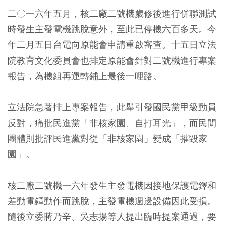
二〇一六年五月，核二廠二號機歲修後進行併聯測試
時發生主發電機跳脫意外，至此已停機六百多天。今
年二月五日台電向原能會申請重啟審查。十五日立法
院教育文化委員會也排定原能會針對二號機進行專案
報告，為機組再運轉鋪上最後一哩路。
立法院急著排上專案報告，此舉引發國民黨甲級動員
反對，痛批民進黨「非核家園、自打耳光」，而民間
團體則批評民進黨對從「非核家園」變成「摧毀家
園」。
核二廠二號機一六年發生主發電機因接地保護電鐸和
差動電鐸動作而跳脫，主發電機週邊設備因此受損。
隨後立委蔣乃辛、吳志揚等人提出臨時提案通過，要