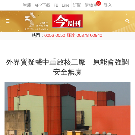
0
熱門：
0056
0050
輝達
00878
00940
外界質疑聲中重啟核二廠 原能會強調
安全無虞