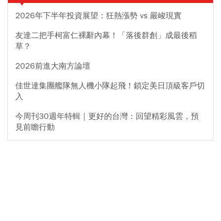
2026年下半年投資展望：狂熱漲勢 vs 嚴峻現實
友達二把手柯富仁裸辭內幕！「落後群創」成最後稻
草？
2026前進大南方論壇
佳世達集團艦隊無人機小隊起飛！鎖定美日頂級客戶切
入
今周刊30週年特輯｜更好的台灣：回望精彩風雲，預
見前瞻行動