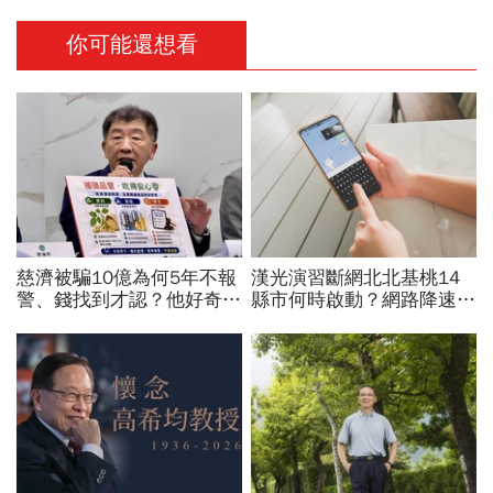
你可能還想看
慈濟被騙10億為何5年不報
漢光演習斷網北北基桃14
警、錢找到才認？他好奇：
縣市何時啟動？網路降速股
當年財報怎麼編…陳時中背
市下單、傳訊息怎辦？影響
「擋疫苗」黑鍋只求1件事
範圍時間…城鎮韌性演習懶
人包