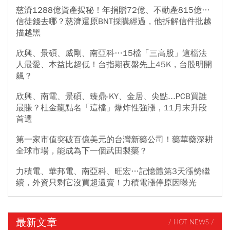
慈濟1288億資產揭秘！年捐贈72億、不動產815億…
信徒錢去哪？慈濟還原BNT採購經過，他拆解信件批越
描越黑
欣興、景碩、威剛、南亞科…15檔「三高股」這檔法
人最愛、本益比超低！台指期夜盤先上45K，台股明開
飆？
欣興、南電、景碩、臻鼎-KY、金居、尖點...PCB買誰
最賺？杜金龍點名「這檔」爆炸性強漲，11月末升段
首選
第一家市值突破百億美元的台灣新藥公司！藥華藥深耕
全球市場，能成為下一個武田製藥？
力積電、華邦電、南亞科、旺宏…記憶體第3天漲勢繼
續，外資只剩它沒買超還賣！力積電漲停原因曝光
最新文章
/ HOT NEWS /