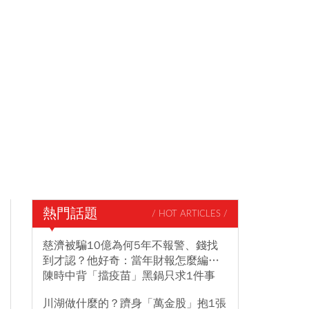
熱門話題
/ HOT ARTICLES /
慈濟被騙10億為何5年不報警、錢找
到才認？他好奇：當年財報怎麼編…
陳時中背「擋疫苗」黑鍋只求1件事
川湖做什麼的？躋身「萬金股」抱1張