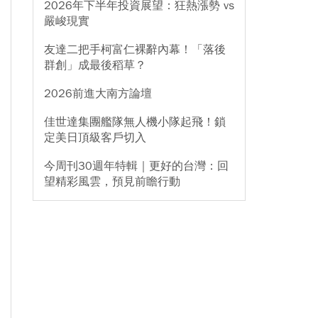
2026年下半年投資展望：狂熱漲勢 vs
嚴峻現實
友達二把手柯富仁裸辭內幕！「落後
群創」成最後稻草？
2026前進大南方論壇
佳世達集團艦隊無人機小隊起飛！鎖
定美日頂級客戶切入
今周刊30週年特輯｜更好的台灣：回
望精彩風雲，預見前瞻行動