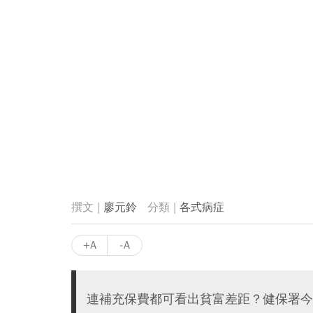
廖元鈴
各式病症
+A
-A
連補充保費都可看出貧富差距？健保署今（