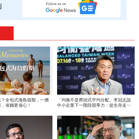
抓？全包式海島假期，一價
「均衡不是齊頭式平均分配」李冠志談
樂，省錢更省心！
中小企業下一階段競爭力：從生存走向
創造新價值 ｜2026均衡臺灣週 系列報
導
PR