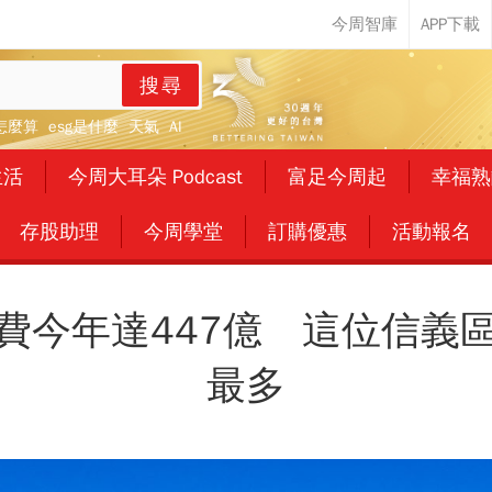
搜尋
怎麼算
esg是什麼
天氣
AI
生活
今周大耳朵 Podcast
富足今周起
幸福熟
存股助理
今周學堂
訂購優惠
活動報名
費今年達447億 這位信義
最多