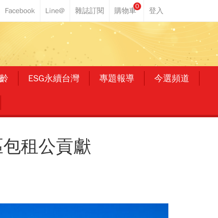
0
齡
ESG永續台灣
專題報導
今選頻道
區包租公貢獻