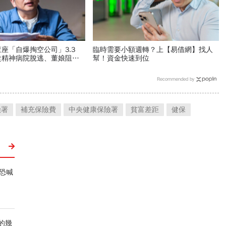
座「自爆掏空公司」3.3
臨時需要小額週轉？上【易借網】找人
從精神病院脫逃、董娘阻擋
幫！資金快速到位
獲利創6年新高的公司怎麼
Recommended by
險署
補充保險費
中央健康保險署
貧富差距
健保
恐喊
的幾