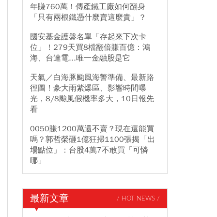
年賺760萬！傳產鐵工廠如何翻身
「只有兩根鐵憑什麼賣這麼貴」？
國安基金護盤名單「存起來下次卡
位」！279天買8檔翻倍賺百億：鴻
海、台達電...唯一金融股是它
天氣／白海豚颱風海警準備、最新路
徑圖！豪大雨紫爆區、影響時間曝
光，8/8颱風假機率多大，10日報先
看
0050賺1200萬還不賣？現在還能買
嗎？郭哲榮砸1億狂掃1100張揭「出
場點位」：台股4萬7不敢買「可憐
哪」
最新文章
/ HOT NEWS /