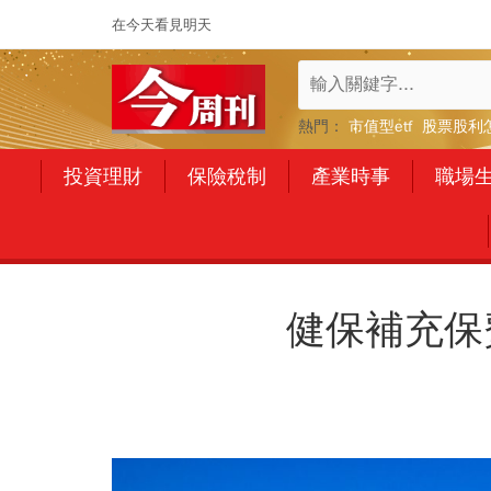
在今天看見明天
熱門：
市值型etf
股票股利
投資理財
保險稅制
產業時事
職場
健保補充保