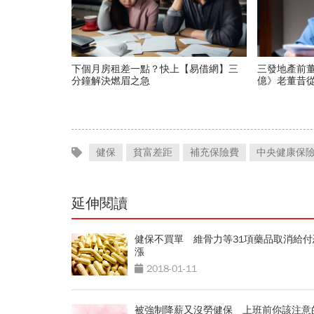
下個月房租差一點？快上【易借網】三
三發地產前董
分鐘解決燃眉之急
億》老董昔
查帳 這家
了？
健保
貧富差距
補充保險費
中央健康保
延伸閱讀
健保不買單 維骨力等31項藥品取消給付
漲
2018-01-11
被強制降薪又沒勞健保 上班前你該注意