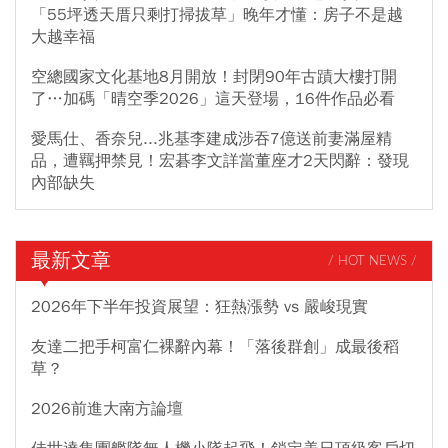
「55坪透天厝只剩打掃拔草」晚年才懂：房子不是越
大越幸福
空總國家文化基地8月開放！封閉90年古蹟大樓打開
了…加碼「晴空季2026」這天登場，16件作品必看
愛馬仕、香奈兒...兆基李建成涉吞7億送前妻滿屋精
品，遭羈押禁見！宏碁李文詳當董座才2天閃辭：發現
內部缺失
最新文章
/ HOT NEWS /
2026年下半年投資展望：狂熱漲勢 vs 嚴峻現實
友達二把手柯富仁裸辭內幕！「落後群創」成最後稻
草？
2026前進大南方論壇