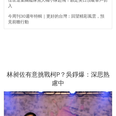
佳世達集團艦隊無人機小隊起飛！鎖定美日頂級客戶切
入
今周刊30週年特輯｜更好的台灣：回望精彩風雲，預
見前瞻行動
林昶佐有意挑戰柯P？吳錚爆：深思熟
慮中