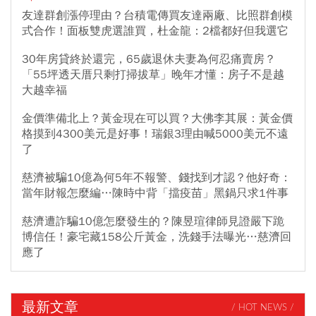
友達群創漲停理由？台積電傳買友達兩廠、比照群創模
式合作！面板雙虎選誰買，杜金龍：2檔都好但我選它
30年房貸終於還完，65歲退休夫妻為何忍痛賣房？
「55坪透天厝只剩打掃拔草」晚年才懂：房子不是越
大越幸福
金價準備北上？黃金現在可以買？大佛李其展：黃金價
格摸到4300美元是好事！瑞銀3理由喊5000美元不遠
了
慈濟被騙10億為何5年不報警、錢找到才認？他好奇：
當年財報怎麼編…陳時中背「擋疫苗」黑鍋只求1件事
慈濟遭詐騙10億怎麼發生的？陳昱瑄律師見證嚴下跪
博信任！豪宅藏158公斤黃金，洗錢手法曝光…慈濟回
應了
最新文章
/ HOT NEWS /