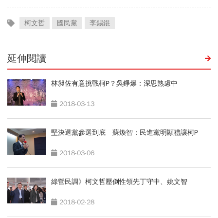
柯文哲
國民黨
李錫錕
延伸閱讀
林昶佐有意挑戰柯P？吳錚爆：深思熟慮中
2018-03-13
堅決退黨參選到底 蘇煥智：民進黨明顯禮讓柯P
2018-03-06
綠營民調》柯文哲壓倒性領先丁守中、姚文智
2018-02-28