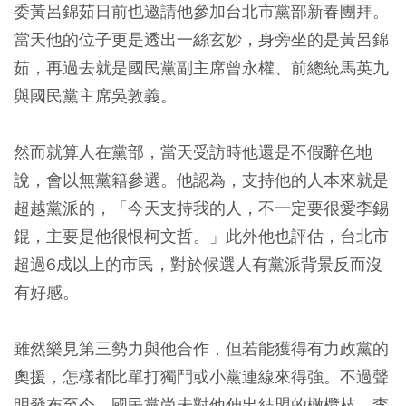
委黃呂錦茹日前也邀請他參加台北市黨部新春團拜。
當天他的位子更是透出一絲玄妙，身旁坐的是黃呂錦
茹，再過去就是國民黨副主席曾永權、前總統馬英九
與國民黨主席吳敦義。
然而就算人在黨部，當天受訪時他還是不假辭色地
說，會以無黨籍參選。他認為，支持他的人本來就是
超越黨派的，「今天支持我的人，不一定要很愛李錫
錕，主要是他很恨柯文哲。」此外他也評估，台北市
超過6成以上的市民，對於候選人有黨派背景反而沒
有好感。
雖然樂見第三勢力與他合作，但若能獲得有力政黨的
奧援，怎樣都比單打獨鬥或小黨連線來得強。不過聲
明發布至今，國民黨尚未對他伸出結盟的橄欖枝。李