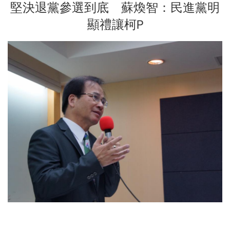
堅決退黨參選到底 蘇煥智：民進黨明
顯禮讓柯P