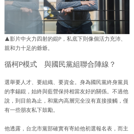
▲影片中火力四射的錕P，私底下則像個活力充沛、
親和力十足的爺爺。
循柯P模式 與國民黨組聯合陣線？
選舉要人才、要組織、要資金。身為國民黨終身黨員
的李錫錕，始終與藍營保持相當友好的關係。不過他
說，到目前為止，和黨內高層完全沒有直接接觸，僅
有一些朋友私下鼓勵。
他透露，台北市黨部確實有寄給他初選報名表，而主