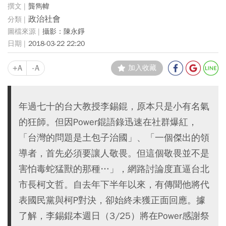
龔雋幃
政治社會
攝影：陳永錚
2018-03-22 22:20
+A
-A
加入收藏
年過七十的台大教授李錫錕，原本只是小有名氣
的狂師。但因Power錕語錄迅速在社群爆紅，
「台灣的問題是土包子治國」、「一個傑出的領
導者，首先必須要讓人敬畏。但這個敬畏並不是
害怕毒蛇猛獸的那種…」，網路討論度直逼台北
市長柯文哲。自去年下半年以來，有傳聞他將代
表國民黨與柯P對決，卻始終未獲正面回應。據
了解，李錫錕本週日（3/25）將在Power感謝祭