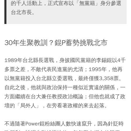
的千人活動上，正式宣布以「無黨籍」身分參選
台北市長。
30年生聚教訓？錕P蓄勢挑戰北市
1989年台北縣長選戰，身披國民黨籍的李錫錕以4千
多票之差，不敵代表民進黨的尤清；1995年，他再
以無黨籍投入台北縣立委選戰，最終僅獲3,358票。
自此之後，他就與政治保持一種似近實遠的關係，一
方面繼續在台大兼任教授政治概論；但他也就成了政
壇的「局外人」，在旁看著政權的來去起落。
不過隨著Power錕粉絲團人數快速竄升，因為針貶時