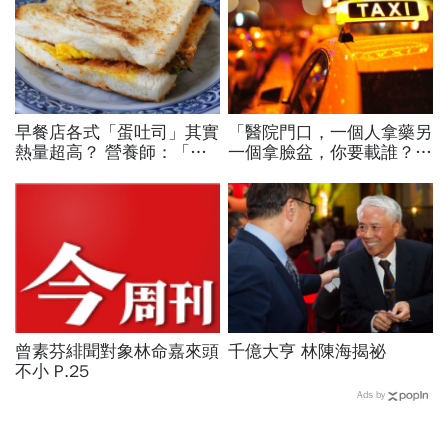
早餐店各式「蛋吐司」其實
「醫院門口，一個人拿藥另
熱量超高？ 營養師：「這
一個拿臉盆，你要載誰？」
口味」就含有相當一匙半的
一個計程車司機給我們上了
油
13年的MBA課
曾素芬緋聞對象林命嘉來頭
千億大亨 林陳海揭祕
不小 P.25
Ads by