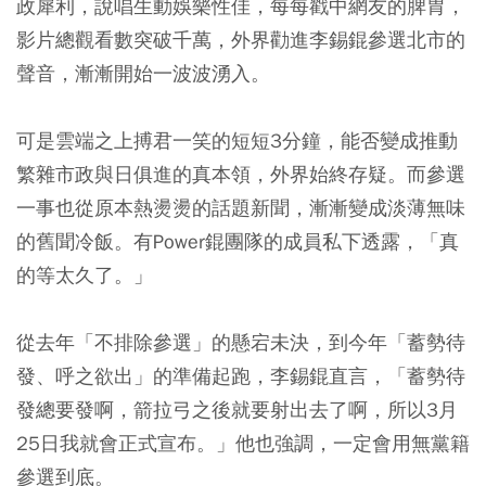
政犀利，說唱生動娛樂性佳，每每戳中網友的脾胃，
影片總觀看數突破千萬，外界勸進李錫錕參選北市的
聲音，漸漸開始一波波湧入。
可是雲端之上搏君一笑的短短3分鐘，能否變成推動
繁雜市政與日俱進的真本領，外界始終存疑。而參選
一事也從原本熱燙燙的話題新聞，漸漸變成淡薄無味
的舊聞冷飯。有Power錕團隊的成員私下透露，「真
的等太久了。」
從去年「不排除參選」的懸宕未決，到今年「蓄勢待
發、呼之欲出」的準備起跑，李錫錕直言，「蓄勢待
發總要發啊，箭拉弓之後就要射出去了啊，所以3月
25日我就會正式宣布。」他也強調，一定會用無黨籍
參選到底。