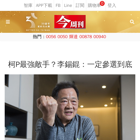
0
熱門：
0056
0050
輝達
00878
00940
柯P最強敵手？李錫錕：一定參選到底