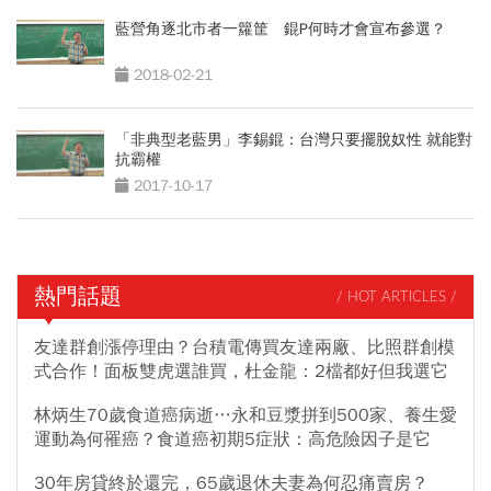
藍營角逐北市者一籮筐 錕P何時才會宣布參選？
2018-02-21
「非典型老藍男」李錫錕：台灣只要擺脫奴性 就能對
抗霸權
2017-10-17
熱門話題
/ HOT ARTICLES /
友達群創漲停理由？台積電傳買友達兩廠、比照群創模
式合作！面板雙虎選誰買，杜金龍：2檔都好但我選它
林炳生70歲食道癌病逝…永和豆漿拼到500家、養生愛
運動為何罹癌？食道癌初期5症狀：高危險因子是它
30年房貸終於還完，65歲退休夫妻為何忍痛賣房？