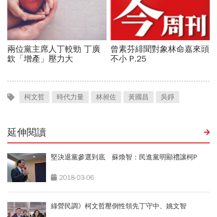
柯文哲
時代力量
林昶佐
黃國昌
吳錚
延伸閱讀
堅決退黨參選到底 蘇煥智：民進黨明顯禮讓柯P
2018-03-06
綠營民調》柯文哲壓倒性領先丁守中、姚文智