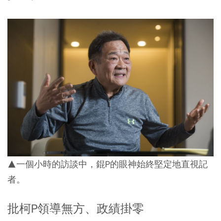
▲一個小時的訪談中，錕P的眼神始終堅定地直視記
者。
批柯P領導無方、政績掛零