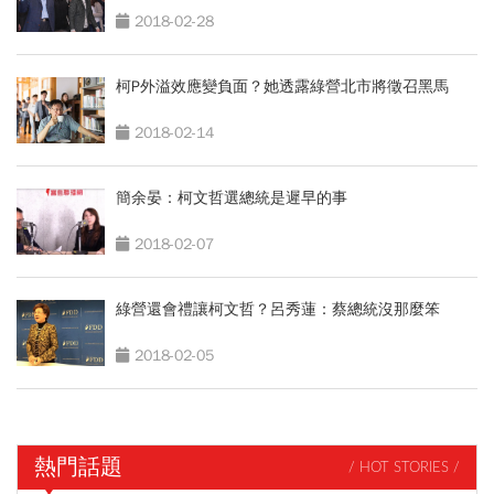
2018-02-28
柯P外溢效應變負面？她透露綠營北市將徵召黑馬
2018-02-14
簡余晏：柯文哲選總統是遲早的事
2018-02-07
綠營還會禮讓柯文哲？呂秀蓮：蔡總統沒那麼笨
2018-02-05
熱門話題
/ HOT STORIES /