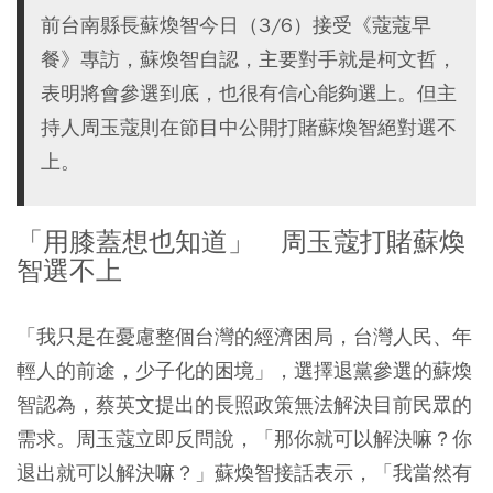
前台南縣長蘇煥智今日（3/6）接受《蔻蔻早
餐》專訪，蘇煥智自認，主要對手就是柯文哲，
表明將會參選到底，也很有信心能夠選上。但主
持人周玉蔻則在節目中公開打賭蘇煥智絕對選不
上。
「用膝蓋想也知道」 周玉蔻打賭蘇煥
智選不上
「我只是在憂慮整個台灣的經濟困局，台灣人民、年
輕人的前途，少子化的困境」，選擇退黨參選的蘇煥
智認為，蔡英文提出的長照政策無法解決目前民眾的
需求。周玉蔻立即反問說，「那你就可以解決嘛？你
退出就可以解決嘛？」蘇煥智接話表示，「我當然有