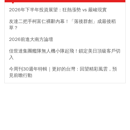
2026年下半年投資展望：狂熱漲勢 vs 嚴峻現實
友達二把手柯富仁裸辭內幕！「落後群創」成最後稻
草？
2026前進大南方論壇
佳世達集團艦隊無人機小隊起飛！鎖定美日頂級客戶切
入
今周刊30週年特輯｜更好的台灣：回望精彩風雲，預
見前瞻行動