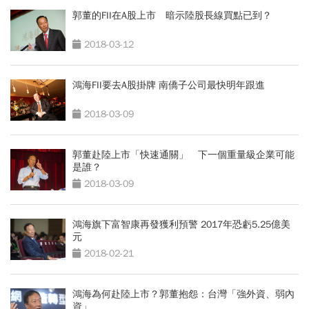
郭董的FII在A股上市 暗示陸股長線買點已到？
2018-03-12
鴻海FII要去A股掛牌 南僑子公司最快明年跟進
2018-03-09
郭董赴陸上市「快速通關」 下一個重量級企業可能
是誰？
2018-03-09
鴻海旗下富智康再發獲利預警 2017年恐虧5.25億美
元
2018-02-21
鴻海為何赴陸上市？郭董抱怨：台灣「強外資、弱內
資」