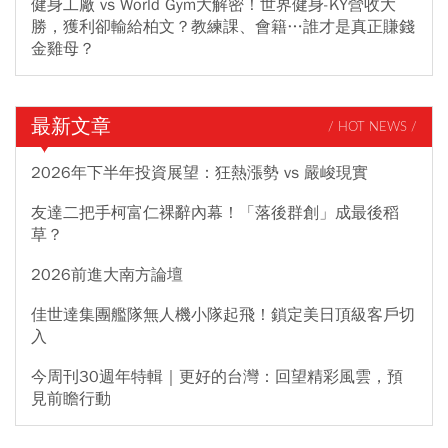
健身工廠 vs World Gym大解密！世界健身-KY營收大
勝，獲利卻輸給柏文？教練課、會籍…誰才是真正賺錢
金雞母？
最新文章
/ HOT NEWS /
2026年下半年投資展望：狂熱漲勢 vs 嚴峻現實
友達二把手柯富仁裸辭內幕！「落後群創」成最後稻
草？
2026前進大南方論壇
佳世達集團艦隊無人機小隊起飛！鎖定美日頂級客戶切
入
今周刊30週年特輯｜更好的台灣：回望精彩風雲，預
見前瞻行動