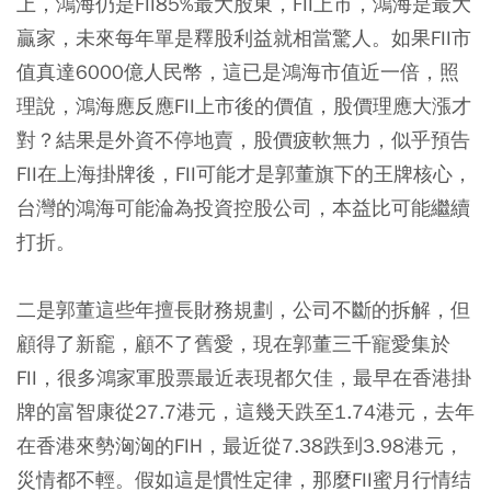
上，鴻海仍是FII85%最大股東，FII上市，鴻海是最大
贏家，未來每年單是釋股利益就相當驚人。如果FII市
值真達6000億人民幣，這已是鴻海市值近一倍，照
理說，鴻海應反應FII上市後的價值，股價理應大漲才
對？結果是外資不停地賣，股價疲軟無力，似乎預告
FII在上海掛牌後，FII可能才是郭董旗下的王牌核心，
台灣的鴻海可能淪為投資控股公司，本益比可能繼續
打折。
二是郭董這些年擅長財務規劃，公司不斷的拆解，但
顧得了新竉，顧不了舊愛，現在郭董三千寵愛集於
FII，很多鴻家軍股票最近表現都欠佳，最早在香港掛
牌的富智康從27.7港元，這幾天跌至1.74港元，去年
在香港來勢洶洶的FIH，最近從7.38跌到3.98港元，
災情都不輕。假如這是慣性定律，那麼FII蜜月行情结