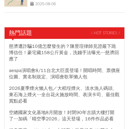
2025-08-06
熱門話題
/ HOT STORIES /
慈濟遭詐騙10億怎麼發生的？陳昱瑄律師見證嚴下跪
博信任！豪宅藏158公斤黃金，洗錢手法曝光…慈濟回
應了
aespa演唱會8/11台北大巨蛋登場！開唱時間、票價座
位圖、實名制規定、演唱會歌單懶人包
2026夏季煙火懶人包／大稻埕煙火、淡水漁人碼頭、
東石海上煙火…全台花火施放時間、表演卡司、最佳觀
賞點必看
空總國家文化基地8月開放！封閉90年古蹟大樓打開
了…加碼「晴空季2026」這天登場，16件作品必看