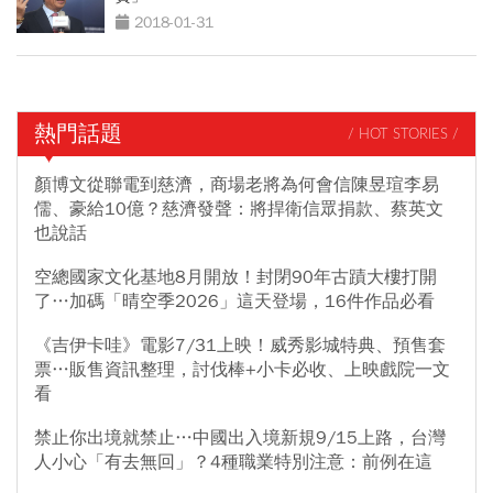
2018-01-31
熱門話題
/ HOT STORIES /
顏博文從聯電到慈濟，商場老將為何會信陳昱瑄李易
儒、豪給10億？慈濟發聲：將捍衛信眾捐款、蔡英文
也說話
空總國家文化基地8月開放！封閉90年古蹟大樓打開
了…加碼「晴空季2026」這天登場，16件作品必看
《吉伊卡哇》電影7/31上映！威秀影城特典、預售套
票…販售資訊整理，討伐棒+小卡必收、上映戲院一文
看
禁止你出境就禁止…中國出入境新規9/15上路，台灣
人小心「有去無回」？4種職業特別注意：前例在這