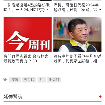
鴻海
郭台銘
FII
謝金河
延伸閱讀