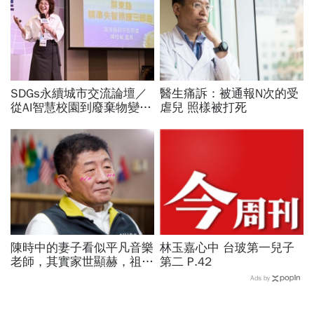
SDGs永續城市交流論壇／
醫生痛訴：被通報N次的受
從AI智慧校園到廢棄物變綠
虐兒 照樣被打死
金！新北桃園、雲林屏東公
開亮點治理新解方
陳時中的妻子看似平凡音樂
林玉嘉心中 台玻第一兒子
老師，其實家世顯赫，祖父
第二 P.42
創辦高醫！大學同學揭底
Ads by
「陳時中戀愛史」