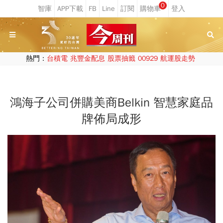
0
熱門：
台積電
兆豐金配息
股票抽籤
00929
航運股走勢
鴻海子公司併購美商Belkin 智慧家庭品
牌佈局成形