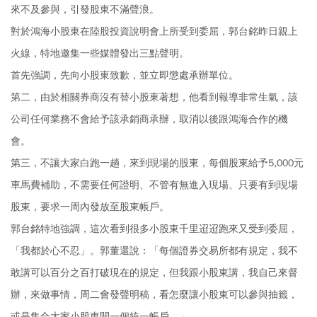
來不及參與，引發股東不滿聲浪。
對於鴻海小股東在陸股投資說明會上所受到委屈，郭台銘昨日親上
火線，特地邀集一些媒體發出三點聲明。
首先強調，先向小股東致歉，並立即懲處承辦單位。
第二，由於相關券商沒有替小股東著想，他看到報導非常生氣，該
，
公司任何業務不會給予該承銷商承辦
取消以後跟鴻海合作的機
會。
不讓大家白跑一趟，
第三，
來到現場的股東，每個股東給予5,000元
，
車馬費補助
不需要任何證明、不管有無進入現場、只要有到現場
股東，要求一周內發放至股東帳戶。
郭台銘特地強調，這次看到很多小股東千里迢迢跑來又受到委屈，
。
「我都於心不忍」
郭董還說：「每個證券交易所都有規定，我不
敢講可以百分之百打破現在的規定，但我跟小股東講，我自己來督
辦，來做事情，周二會發聲明稿，看怎麼讓小股東可以參與抽籤，
或是集合大家小股東開一個統一帳戶。」