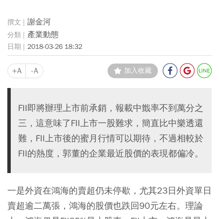
謝金河
產業動態
2018-03-26 18:32
+A
-A
加入收藏
FII即將辦理上市前承銷，報載中韱率不到萬分之
三，這意味了FII上市一股難求，簡直比中樂透還
難，FII上市後的蜜月行情可以期待，不過相較於
FII的熱度，郭董的企業最近股價的表現都偏冷。
一是外資在鴻海的賣超仍未停歇，尤其23日外資單日
賣超逾二萬張，鴻海的股價也跌回90元左右。理論