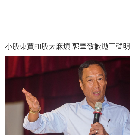
小股東買FII股太麻煩 郭董致歉拋三聲明