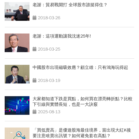
老謝：貿易戰開打 全球股市誰挺得住？
2018-03-26
老謝：這項運動讓我沈迷25年!
2018-03-25
中國股市出現磁吸效應？顧立雄：只有鴻海玩得起
2018-03-19
大家都知道下跌是買點，如何買在漂亮轉折點？比較
下引線與實體長短，也是一大訣竅
2025-08-13
「買低賣高」是優遊股海最佳境界，當出現大紅K後
要注意啥賣出訊號？如何避免套在高點？