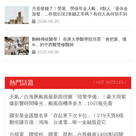
月底發錢了！勞退、勞保年金入帳，6類人「退休金
加發」...存摺出現2筆錢正常嗎？有些人為何領不到
2026-06-29
翻轉傳統醫學！ 長庚大學醫學院培育「會把脈、懂
AI」的中西醫雙修醫師
2026-08-06
熱門話題
/ HOT ARTICLES /
天氣／白海豚颱風最新路徑圖「陸警準備」！豪大雨紫
爆影響時間曝光，颱風假機率多大，10日報先看
國安基金護盤名單「存起來下次卡位」！279天買8檔
翻倍賺百億：鴻海、台達電...唯一金融股是它
台積電、聯發科、聯電、群創...台股飆逾1400點叩關