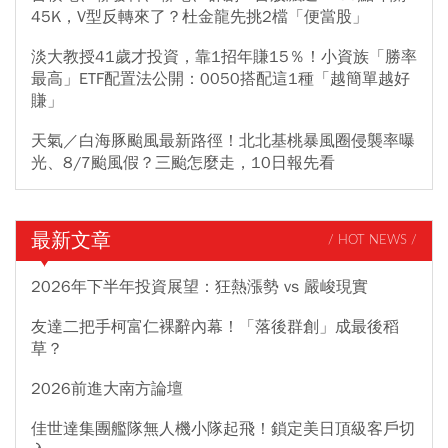
45K，V型反轉來了？杜金龍先挑2檔「便當股」
淡大教授41歲才投資，靠1招年賺15％！小資族「勝率
最高」ETF配置法公開：0050搭配這1種「越簡單越好
賺」
天氣／白海豚颱風最新路徑！北北基桃暴風圈侵襲率曝
光、8/7颱風假？三颱怎麼走，10日報先看
最新文章
/ HOT NEWS /
2026年下半年投資展望：狂熱漲勢 vs 嚴峻現實
友達二把手柯富仁裸辭內幕！「落後群創」成最後稻
草？
2026前進大南方論壇
佳世達集團艦隊無人機小隊起飛！鎖定美日頂級客戶切