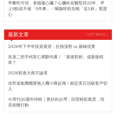
早餐吃可頌、拿鐵傷心臟？心臟科名醫堅持20年、早
上9點前不做「5件事」：喝咖啡前先喝「這1杯」更護
心
最新文章
/ HOT NEWS /
2026年下半年投資展望：狂熱漲勢 vs 嚴峻現實
友達二把手柯富仁裸辭內幕！「落後群創」成最後稻
草？
2026前進大南方論壇
佳世達集團艦隊無人機小隊起飛！鎖定美日頂級客戶切
入
今周刊30週年特輯｜更好的台灣：回望精彩風雲，預
見前瞻行動