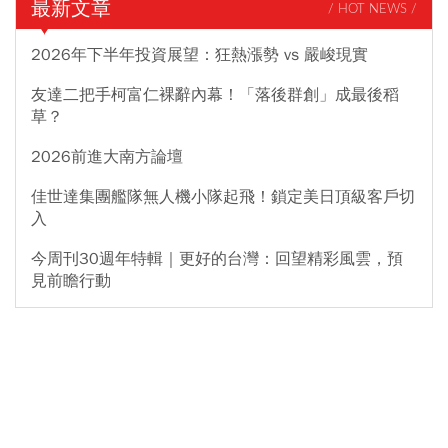
最新文章
/ HOT NEWS /
2026年下半年投資展望：狂熱漲勢 vs 嚴峻現實
友達二把手柯富仁裸辭內幕！「落後群創」成最後稻
草？
2026前進大南方論壇
佳世達集團艦隊無人機小隊起飛！鎖定美日頂級客戶切
入
今周刊30週年特輯｜更好的台灣：回望精彩風雲，預
見前瞻行動