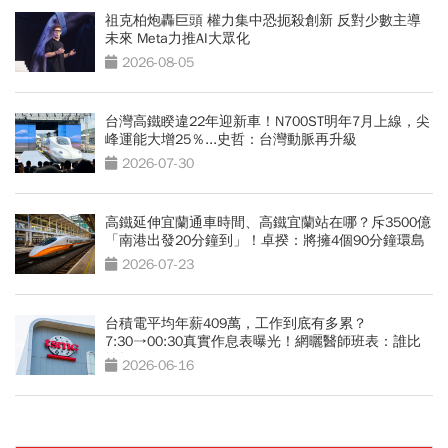
祖克柏炮轟巨頭 權力集中恐扼殺創新 反對少數主導
未來 Meta力推AI大眾化
2026-08-05
台灣高鐵睽違22年迎新車！N700ST明年7月上線，尖
峰運能大增25％...史哲：台灣動脈再升級
2026-07-30
高鐵延伸宜蘭通車時間、高鐵宜蘭站在哪？斥3500億
「南港出發20分鐘到」！卓揆：將擁4個90分鐘環島
網
2026-07-23
台積電平均年薪409萬，工作到底有多累？
7:30→00:30真實作息表曝光！網曬醫師班表：誰比
較操？
2026-06-16