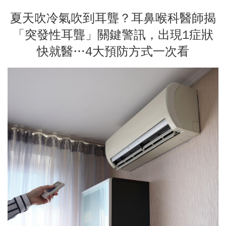
夏天吹冷氣吹到耳聾？耳鼻喉科醫師揭
「突發性耳聾」關鍵警訊，出現1症狀
快就醫…4大預防方式一次看