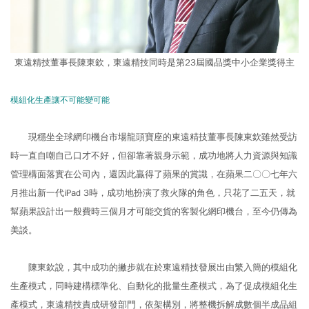
東遠精技董事長陳東欽，東遠精技同時是第23屆國品獎中小企業獎得主
模組化生產讓不可能變可能
現穩坐全球網印機台市場龍頭寶座的東遠精技董事長陳東欽雖然受訪
時一直自嘲自己口才不好，但卻靠著親身示範，成功地將人力資源與知識
管理構面落實在公司內，還因此贏得了蘋果的賞識，在蘋果二〇〇七年六
月推出新一代iPad 3時，成功地扮演了救火隊的角色，只花了二五天，就
幫蘋果設計出一般費時三個月才可能交貨的客製化網印機台，至今仍傳為
美談。
陳東欽說，其中成功的撇步就在於東遠精技發展出由繁入簡的模組化
生產模式，同時建構標準化、自動化的批量生產模式，為了促成模組化生
產模式，東遠精技責成研發部門，依架構別，將整機拆解成數個半成品組