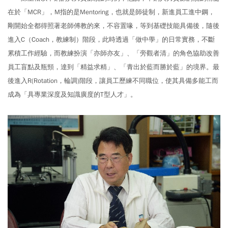
在於「MCR」，M指的是Mentoring，也就是師徒制，新進員工進中鋼，
剛開始全都得照著老師傅教的來，不容置喙，等到基礎技能具備後，隨後
進入C（Coach，教練制）階段，此時透過「做中學」的日常實務，不斷
累積工作經驗，而教練扮演「亦師亦友」、「旁觀者清」的角色協助改善
員工盲點及瓶頸，達到「精益求精」、「青出於藍而勝於藍」的境界。最
後進入R(Rotation，輪調)階段，讓員工歷練不同職位，使其具備多能工而
成為「具專業深度及知識廣度的T型人才」。