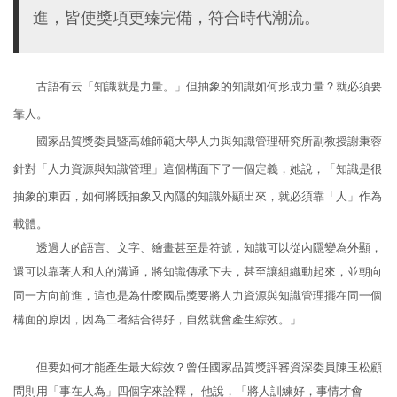
進，皆使獎項更臻完備，符合時代潮流。
古語有云「知識就是力量。」但抽象的知識如何形成力量？就必須要
靠人。
國家品質獎委員暨高雄師範大學人力與知識管理研究所副教授謝秉蓉
針對「人力資源與知識管理」這個構面下了一個定義，她說，「知識是很
抽象的東西，如何將既抽象又內隱的知識外顯出來，就必須靠「人」作為
載體。
透過人的語言、文字、繪畫甚至是符號，知識可以從內隱變為外顯，
還可以靠著人和人的溝通，將知識傳承下去，甚至讓組織動起來，並朝向
同一方向前進，這也是為什麼國品獎要將人力資源與知識管理擺在同一個
構面的原因，因為二者結合得好，自然就會產生綜效。」
但要如何才能產生最大綜效？曾任國家品質獎評審資深委員陳玉松顧
問則用「事在人為」四個字來詮釋， 他說，「將人訓練好，事情才會