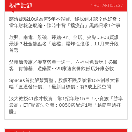
熱門話題
/ HOT ARTICLES /
慈濟被騙10億為何5年不報警、錢找到才認？他好奇：
當年財報怎麼編…陳時中背「擋疫苗」黑鍋只求1件事
欣興、南電、景碩、臻鼎-KY、金居、尖點...PCB買誰
最賺？杜金龍點名「這檔」爆炸性強漲，11月末升段
首選
父親節優惠／麥當勞買一送一、六福村免費玩！必勝
客、肯德基、遊樂園…29家速食餐飲飯店好康必收
SpaceX首批解禁賣壓，股價不跌反暴漲15%創最大漲
幅「直逼發行價」！最新目標價：有6成上漲空間
淡大教授41歲才投資，靠1招年賺15％！小資族「勝率
最高」ETF配置法公開：0050搭配這1種「越簡單越好
賺」