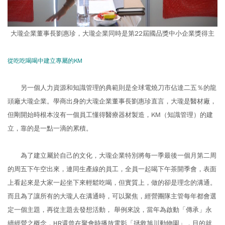
大瓏企業董事長劉惠珍，大瓏企業同時是第22屆國品獎中小企業獎得主
從吃吃喝喝中建立專屬的KM
另一個人力資源和知識管理的典範則是全球電燒刀市佔達二五％的龍
頭廠大瓏企業。學商出身的大瓏企業董事長劉惠珍直言，大瓏是醫材廠，
但剛開始時根本沒有一個員工懂得醫療器材製造，KM（知識管理）的建
立，靠的是一點一滴的累積。
為了建立屬於自己的文化，大瓏企業特別將每一季最後一個月第二周
的周五下午空出來，連同生產線的員工，全員一起喝下午茶開季會，表面
上看起來是大家一起坐下來輕鬆吃喝，但實質上，做的卻是理念的溝通。
而且為了讓所有的大瓏人在溝通時，可以聚焦，經營團隊主管每年都會選
定一個主題，再從主題去發想活動， 舉例來說，當年為啟動「傳承」永
續經營之概念，HR還曾在聚會時播放電影「拯救旭川動物園」，目的就