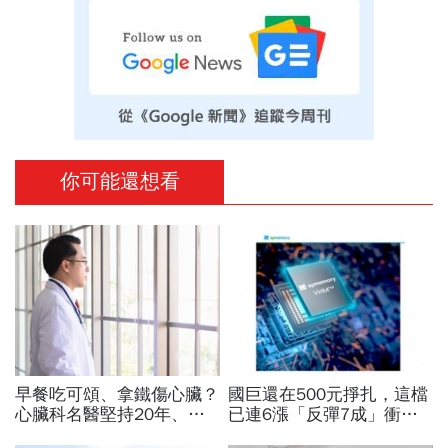
你可能還想看
早餐吃可頌、拿鐵傷心臟？
國巨還在500元掙扎，這檔
心臟科名醫堅持20年、早
已連6漲「反彈7成」衝千
上9點前不做「5件事」：
金股，法人喊到1430元，