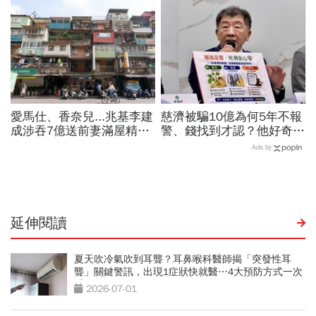
喝咖啡前先喝「這1杯」更
還有5成空間
護心
愛馬仕、香奈兒...兆基李建
慈濟被騙10億為何5年不報
成涉吞7億送前妻滿屋精
警、錢找到才認？他好奇：
品，遭羈押禁見！宏碁李文
當年財報怎麼編…陳時中背
Ads by
詳當董座才2天閃辭：發現
「擋疫苗」黑鍋只求1件事
內部缺失
延伸閱讀
夏天吹冷氣吹到耳聾？耳鼻喉科醫師揭「突發性耳
聾」關鍵警訊，出現1症狀快就醫…4大預防方式一次
看
2026-07-01