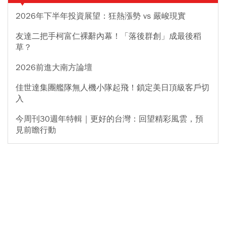
2026年下半年投資展望：狂熱漲勢 vs 嚴峻現實
友達二把手柯富仁裸辭內幕！「落後群創」成最後稻
草？
2026前進大南方論壇
佳世達集團艦隊無人機小隊起飛！鎖定美日頂級客戶切
入
今周刊30週年特輯｜更好的台灣：回望精彩風雲，預
見前瞻行動