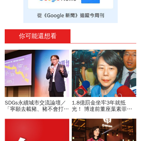
你可能還想看
SDGs永續城市交流論壇／
1.8億罰金坐牢3年就抵
「寧願去載豬、豬不會打
光！ 博達前董座葉素菲今
1999」翻轉客運司機荒！
出監快閃
桃園市4大倡議，重構公共
運輸DNA