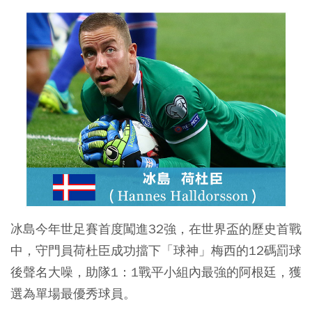
冰島今年世足賽首度闖進32強，在世界盃的歷史首戰
中，守門員荷杜臣成功擋下「球神」梅西的12碼罰球
後聲名大噪，助隊1：1戰平小組內最強的阿根廷，獲
選為單場最優秀球員。