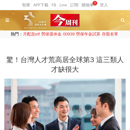
0
熱門：
月配息etf
勞保退休金
00939
勞保年金試算
存股名單
驚！台灣人才荒高居全球第3 這三類人
才缺很大