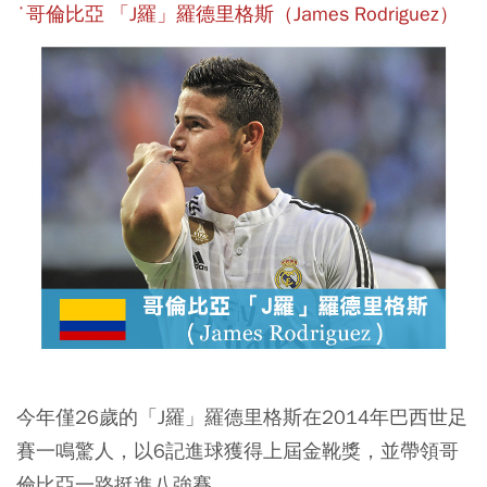
˙哥倫比亞 「J羅」羅德里格斯（James Rodriguez）
今年僅26歲的「J羅」羅德里格斯在2014年巴西世足
賽一鳴驚人，以6記進球獲得上屆金靴獎，並帶領哥
倫比亞一路挺進八強賽。