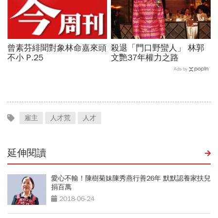
曾素芬緋聞對象林命嘉來頭
殺退「門口野蠻人」 林郭
不小 P.25
文艷37年權力之路
Ads by
雇主
人才荒
人才
延伸閱讀
愛心不輸！陳樹菊妹陳秀燕行善26年 默默認養家扶兒
捐百萬
2018-06-24