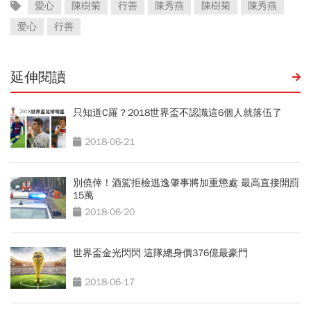
愛心
陳樹菊
行善
陳秀燕
陳樹菊
陳秀燕
愛心
行善
延伸閱讀
只知道C羅？2018世界盃不認識這6個人就落伍了
2018-06-21
別僥倖！酒駕拒檢逃逸肇事將加重懲處 最高直接開罰
15萬
2018-06-20
世界盃金光閃閃 這隊總身價376億最豪門
2018-06-17