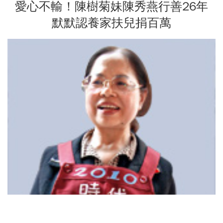
愛心不輸！陳樹菊妹陳秀燕行善26年
默默認養家扶兒捐百萬