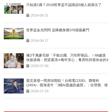
只知道C羅？2018世界盃不認識這6個人就落伍了
2018-06-21
世界盃金光閃閃 這隊總身價376億最豪門
2018-06-17
擁2千萬豪宅卻「不敢出國、只吃即期品」！68歲退
休族淚揭：房貸還清≠晚年安心，養房吃掉退休金的3
大誤算
2026-07-06
股災蒸發一間房頭期款！台積電(2330)、聯發科
(2454)…股海老牛「3檔AI股越跌越買」：合理價、便
宜價曝光
2026-07-24