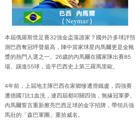
本屆俄羅斯世足賽32強金盃落誰家？國外許多球評預
測巴西奪冠呼聲最高，陣中當家球星內馬爾更是金靴
獎的熱門人選之一。26歲的內馬爾在國家隊出賽85
場、踢進55球，追平巴西史上第三羅馬里歐。
4年前，上屆地主隊巴西在家鄉慘遭滑鐵盧，四強賽
遭德國7比1血洗，連四屆都叩關四強，無緣冠軍夢。
內馬爾誓言重新擦亮巴西足球的金字招牌，帶領兵強
馬壯的「森巴軍團」重拾威名。