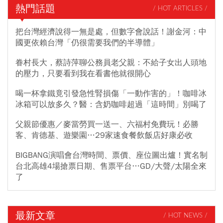
熱門話題
/ HOT ARTICLES /
把台灣經濟說得一無是處，但數字會說話！謝金河：中
國更依賴台灣「仍很需要我們的半導體」
眷村長大，蔡詩萍聊公務員老父親：不給子女出人頭地
的壓力，只要看到我在看書他就很開心
喝一杯拿鐵竟引發急性腎損傷「一動作害的」！咖啡冰
冰箱可以放多久？醫：含奶咖啡超過「這時間」別喝了
父親節優惠／麥當勞買一送一、六福村免費玩！必勝
客、肯德基、遊樂園…29家速食餐飲飯店好康必收
BIGBANG演唱會台灣時間、票價、座位圖出爐！實名制
台北高雄4場搶票日期、售票平台…GD/大聲/太陽全來
了
最新文章
/ HOT NEWS /