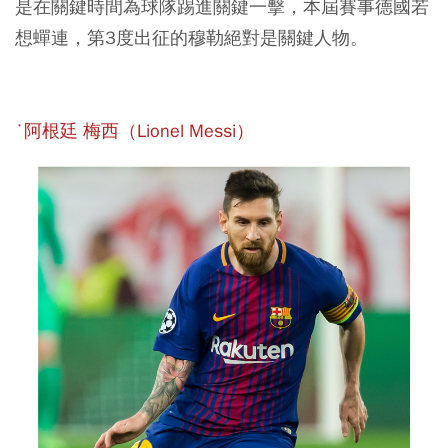
是在關鍵時間為球隊踢進關鍵一擊，本屆賽事德國若
想蟬連，第3度出征的穆勒絕對是關鍵人物。
˙阿根廷 梅西（Lionel Messi）