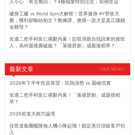
人小心「有去無回」？4種職業特別注意：前例在這
健身工廠 vs World Gym大解密！世界健身-KY營收大
勝，獲利卻輸給柏文？教練課、會籍…誰才是真正賺錢
金雞母？
友達二把手柯富仁裸辭內幕！彭双浪親自找回來的接班
人，為何最後撕破臉？「落後群創」成最後稻草？
最新文章
/ HOT NEWS /
2026年下半年投資展望：狂熱漲勢 vs 嚴峻現實
友達二把手柯富仁裸辭內幕！「落後群創」成最後稻
草？
2026前進大南方論壇
佳世達集團艦隊無人機小隊起飛！鎖定美日頂級客戶切
入