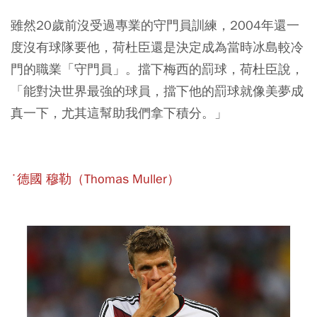
雖然20歲前沒受過專業的守門員訓練，2004年還一
度沒有球隊要他，荷杜臣還是決定成為當時冰島較冷
門的職業「守門員」。擋下梅西的罰球，荷杜臣說，
「能對決世界最強的球員，擋下他的罰球就像美夢成
真一下，尤其這幫助我們拿下積分。」
˙德國 穆勒（Thomas Muller）