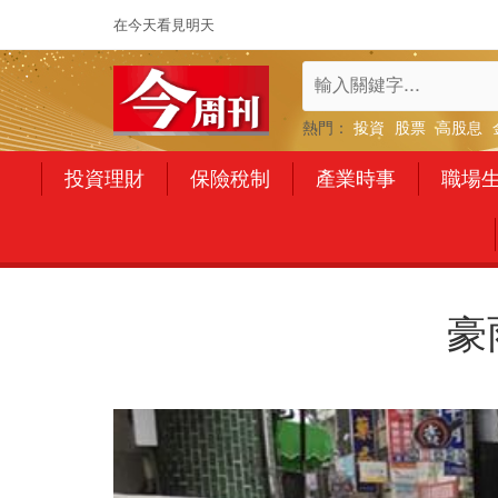
在今天看見明天
熱門：
投資
股票
高股息
投資理財
保險稅制
產業時事
職場
豪