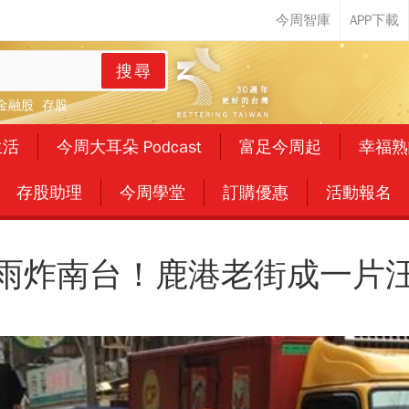
搜尋
金融股
存股
生活
今周大耳朵 Podcast
富足今周起
幸福熟
存股助理
今周學堂
訂購優惠
活動報名
雨炸南台！鹿港老街成一片