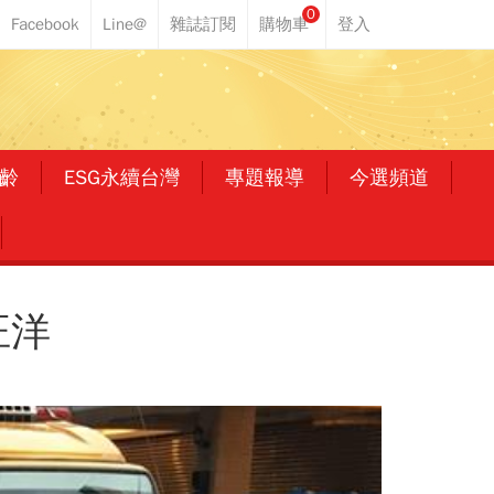
0
齡
ESG永續台灣
專題報導
今選頻道
汪洋