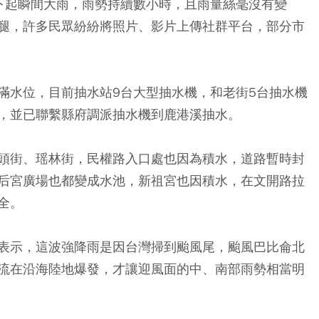
下起瞬間大雨，雨勢持續數小時，且雨量絲毫沒有變
腿，許多民眾紛紛將照片、影片上傳社群平台，部分市
滿水位，目前抽水站9台大型抽水機，和老街5台抽水機
，並已聯繫縣府調派抽水機到鹿港溪抽水。
頭街、瑶林街，民權路入口處也因為積水，道路暫時封
后宮廣場也都變成水池，新祖宮也因積水，在文開路拉
全。
表示，這波強降雨是因台灣掃到颱風尾，颱風巴比侖北
流在沿海陸地爆發，才讓迎風面的中、南部雨勢相當明