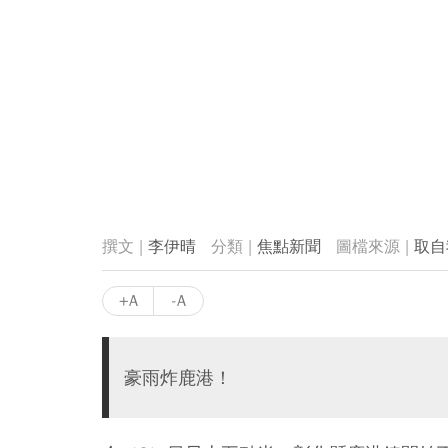
李伊晴
焦點新聞
取自
+A
-A
豪雨炸鹿港！