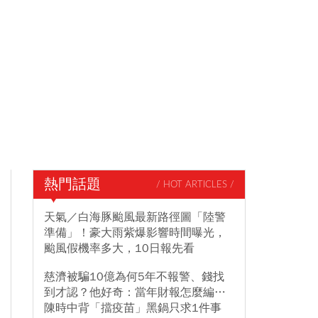
熱門話題
/ HOT ARTICLES /
天氣／白海豚颱風最新路徑圖「陸警
準備」！豪大雨紫爆影響時間曝光，
颱風假機率多大，10日報先看
慈濟被騙10億為何5年不報警、錢找
到才認？他好奇：當年財報怎麼編…
陳時中背「擋疫苗」黑鍋只求1件事