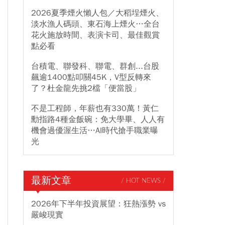
2026夏季煙火懶人包／大稻埕煙火、
淡水漁人碼頭、東石海上煙火…全台
花火施放時間、表演卡司、最佳觀賞
點必看
台積電、聯發科、聯電、群創...台股
飆逾1400點叩關45K，V型反轉來
了？杜金龍先挑2檔「便當股」
不是工程師，年薪也有330萬！黃仁
勳指路4種金飯碗：免大學畢、人人有
機會過優渥生活…AI時代搶手職業曝
光
最新文章
/ HOT NEWS /
2026年下半年投資展望：狂熱漲勢 vs
嚴峻現實