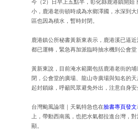
今（2）日早上五點半，彰化縣鹿港鎮開始
小，鹿港老街頓時成為水鄉澤國，水深到大
區也因為積水，暫時封閉。
鹿港鎮公所秘書黃新東表示，鹿港溪已逼近
都已運轉，緊急再加派臨時抽水機到公會堂
黃新東說，目前淹水範圍包括鹿港老街的埔
閉，公會堂的廣場、龍山寺廣場與知名的天
起封鎖線，呼籲民眾避免外出，注意自身安
台灣颱風論壇｜天氣特急也在
臉書專頁發文
上，帶動西南風，也把水氣都拉進台灣，對
顯。