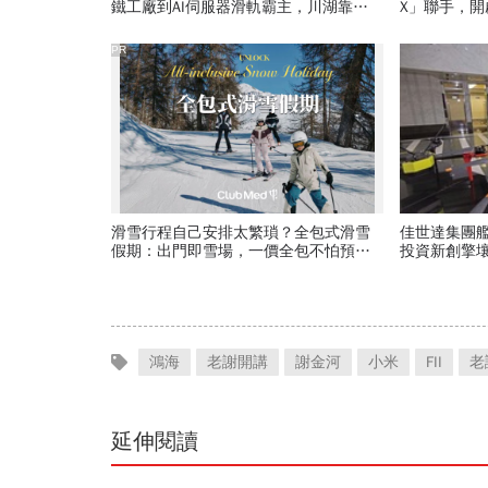
鐵工廠到AI伺服器滑軌霸主，川湖靠四
X」聯手，
大護城河創造超高毛利率
PR
滑雪行程自己安排太繁瑣？全包式滑雪
佳世達集團
假期：出門即雪場，一價全包不怕預算
投資新創擎
爆表！
精兵：鎖定
鴻海
老謝開講
謝金河
小米
FII
老
延伸閱讀