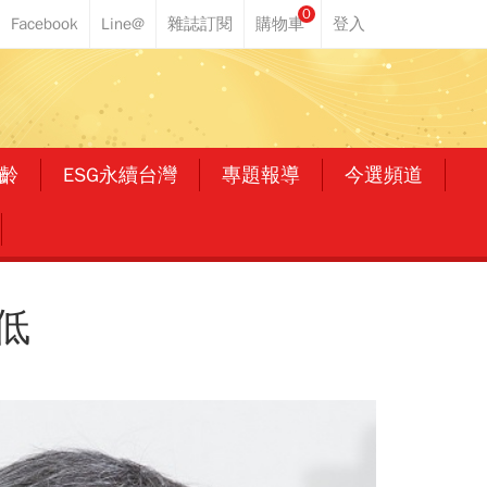
0
齡
ESG永續台灣
專題報導
今選頻道
低