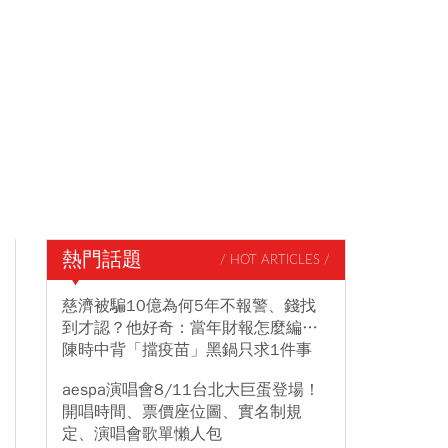
熱門話題
/ HOT ARTICLES /
慈濟被騙10億為何5年不報警、錢找
到才認？他好奇：當年財報怎麼編…
陳時中背「擋疫苗」黑鍋只求1件事
aespa演唱會8/11台北大巨蛋登場！
開唱時間、票價座位圖、實名制規
定、演唱會歌單懶人包