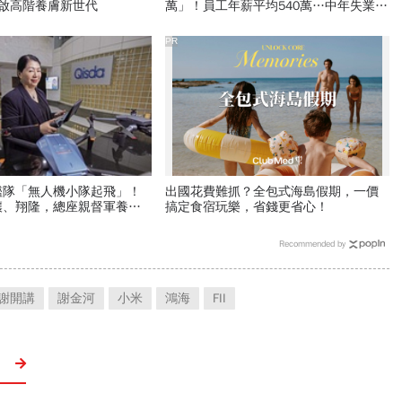
開啟高階養膚新世代
萬」！員工年薪平均540萬…中年失業工
程師如何孵出「萬金股」
PR
艦隊「無人機小隊起飛」！
出國花費難抓？全包式海島假期，一價
壤、翔隆，總座親督軍養大
搞定食宿玩樂，省錢更省心！
美日頂級客戶切入
Recommended by
謝開講
謝金河
小米
鴻海
FII