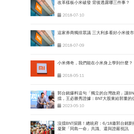
改革樣板小米破發 背後透露哪三件事？
2018-07-10
這家券商獨排眾議 三大利多看好小米後市
2018-07-09
小米傳奇，我們能在小米身上學到什麼？
2018-05-11
郭台銘爆料這句「獨立的台灣政府」讓BN
擋，王必勝秀證據：BNT大股東給郭董的
是這樣寫
2023-05-10
沒擋BNT採購！總統府：6/18邀郭台銘劉
凝聚「同島一命」共識、還與證嚴視訊