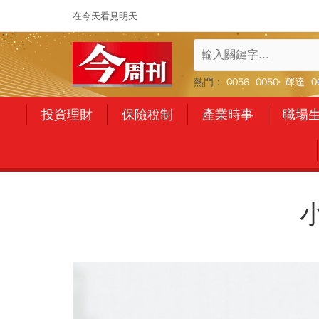
在今天看見明天
熱門：
0056
0050
輝達
0
投資理財
保險稅制
產業時事
職場