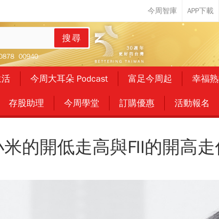
搜尋
0878
00940
生活
今周大耳朵 Podcast
富足今周起
幸福熟
存股助理
今周學堂
訂購優惠
活動報名
小米的開低走高與FII的開高走