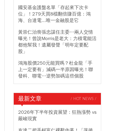
國安基金護盤名單「存起來下次卡
位」！279天買8檔翻倍賺百億：鴻
海、台達電...唯一金融股是它
黃崇仁治喪張忠謀任主委…兩人交情
曝光！曾說Morris是老大：力積電能活
都他幫我！遺屬發聲「明年定要配
股」
鴻海股價250元能買嗎？杜金龍「手
上一定要有」減碼一半原因曝光！聯
發科、聯電…逆勢加碼這些個股
最新文章
/ HOT NEWS /
2026年下半年投資展望：狂熱漲勢 vs
嚴峻現實
友達二把手柯富仁裸辭內幕！「落後