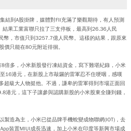
集結到A股掛牌，媒體對FII充滿了樂觀期待，有人預測
幣。結果工業富聯只拉了三支停板，最高到26.36人民
人民幣，市值只到3257.7億人民幣。這樣的結果，跟原來
，股價只能在80元附近徘徊。
有8倍多，小米新股發行凍結資金，寫下難堪紀錄，小米
跌至16港元，在新股上市敲鑼的雷軍忍不住哽咽，感嘆
多超級大人物挺他。不過，謙卑的雷軍得到市場正面回
9.8港元，這下子讓參與認購新股的小米股東全賺到錢，
以製造為主，小米已從品牌手機蛻變成物聯網(IOT)，去
的App裝置MIUI成長迅速，加上小米在印度等新興市場成