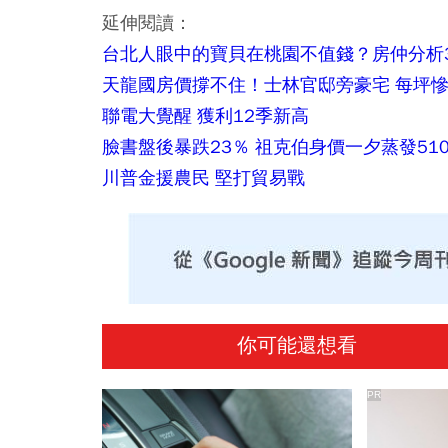
延伸閱讀：
台北人眼中的寶貝在桃園不值錢？房仲分析
天龍國房價撐不住！士林官邸旁豪宅 每坪慘
聯電大覺醒 獲利12季新高
臉書盤後暴跌23％ 祖克伯身價一夕蒸發510
川普金援農民 堅打貿易戰
你可能還想看
PR