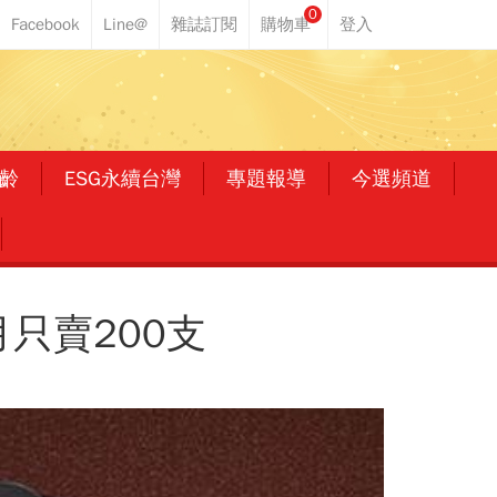
0
齡
ESG永續台灣
專題報導
今選頻道
只賣200支