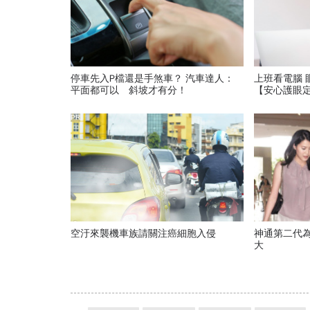
停車先入P檔還是手煞車？ 汽車達人：
上班看電腦 
平面都可以 斜坡才有分！
【安心護眼
PR
空汙來襲機車族請關注癌細胞入侵
神通第二代為
大