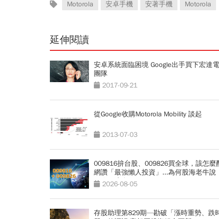
Motorola
安卓手機
安著手機
Motorola
延伸閱讀
安卓系統面臨困境 Google出手買下宏達
團隊
2017-09-21
從Google收購Motorola Mobility 談起
2013-07-03
009816拚台股、009826買全球，該怎麼
網讚「最強懶人投資」...為何股海老牛說
種人不適合買？
2026-08-05
存股助理第829期—勘破「漲時重勢、跌