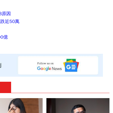
3原因
跌近50萬
0億