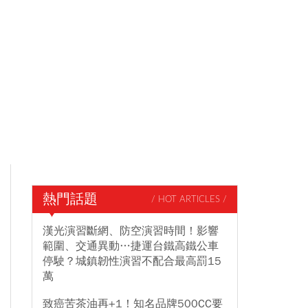
熱門話題
/ HOT ARTICLES /
漢光演習斷網、防空演習時間！影響
範圍、交通異動…捷運台鐵高鐵公車
停駛？城鎮韌性演習不配合最高罰15
萬
致癌苦茶油再+1！知名品牌500CC要