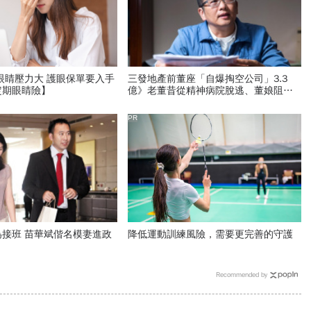
眼睛壓力大 護眼保單要入手
三發地產前董座「自爆掏空公司」3.3
定期眼睛險】
億》老董昔從精神病院脫逃、董娘阻擋
查帳 這家獲利創6年新高的公司怎麼
了？
PR
接班 苗華斌偕名模妻進政
降低運動訓練風險，需要更完善的守護
Recommended by