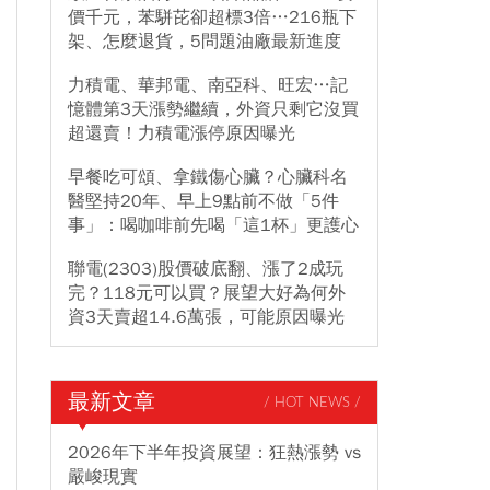
價千元，苯駢芘卻超標3倍…216瓶下
架、怎麼退貨，5問題油廠最新進度
力積電、華邦電、南亞科、旺宏…記
憶體第3天漲勢繼續，外資只剩它沒買
超還賣！力積電漲停原因曝光
早餐吃可頌、拿鐵傷心臟？心臟科名
醫堅持20年、早上9點前不做「5件
事」：喝咖啡前先喝「這1杯」更護心
聯電(2303)股價破底翻、漲了2成玩
完？118元可以買？展望大好為何外
資3天賣超14.6萬張，可能原因曝光
最新文章
/ HOT NEWS /
2026年下半年投資展望：狂熱漲勢 vs
嚴峻現實