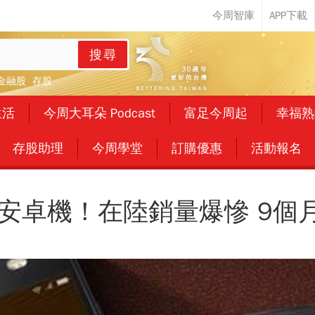
搜尋
金融股
存股
生活
今周大耳朵 Podcast
富足今周起
幸福熟
存股助理
今周學堂
訂購優惠
活動報名
安卓機！在陸銷量爆慘 9個月