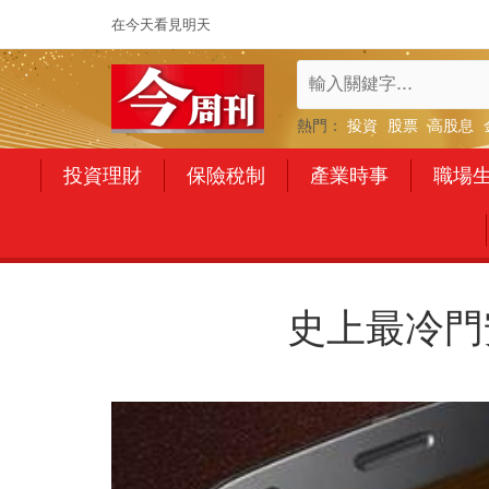
在今天看見明天
熱門：
投資
股票
高股息
投資理財
保險稅制
產業時事
職場
史上最冷門