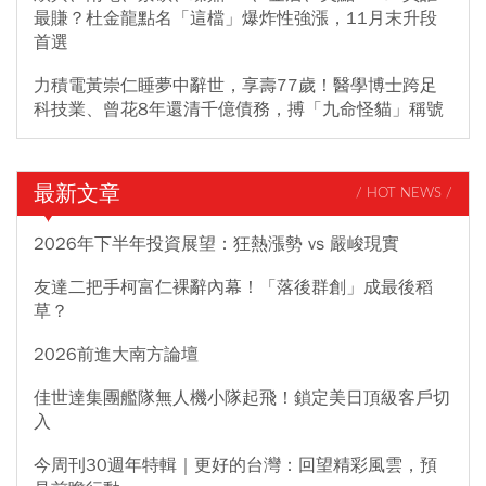
最賺？杜金龍點名「這檔」爆炸性強漲，11月末升段
首選
力積電黃崇仁睡夢中辭世，享壽77歲！醫學博士跨足
科技業、曾花8年還清千億債務，搏「九命怪貓」稱號
最新文章
/ HOT NEWS /
2026年下半年投資展望：狂熱漲勢 vs 嚴峻現實
友達二把手柯富仁裸辭內幕！「落後群創」成最後稻
草？
2026前進大南方論壇
佳世達集團艦隊無人機小隊起飛！鎖定美日頂級客戶切
入
今周刊30週年特輯｜更好的台灣：回望精彩風雲，預