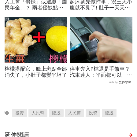
入工會「勞保」或選繳「國
起床就先做件事，沒三天小
民年金」？ 兩者優缺點分
腹就不見了! 肚子一天天變
析！ 老年給付「它」完勝
小！
PR
檸檬搭配它，臉上斑點全部
停車先入P檔還是手煞車？
消失了，小肚子都變平坦了
汽車達人：平面都可以 斜
坡才有分！
Ads by
投資
人民幣
陸股
人民幣
投資
陸股
延伸閱讀