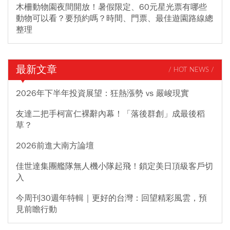
木柵動物園夜間開放！暑假限定、60元星光票有哪些
動物可以看？要預約嗎？時間、門票、最佳遊園路線總
整理
最新文章
/ HOT NEWS /
2026年下半年投資展望：狂熱漲勢 vs 嚴峻現實
友達二把手柯富仁裸辭內幕！「落後群創」成最後稻
草？
2026前進大南方論壇
佳世達集團艦隊無人機小隊起飛！鎖定美日頂級客戶切
入
今周刊30週年特輯｜更好的台灣：回望精彩風雲，預
見前瞻行動