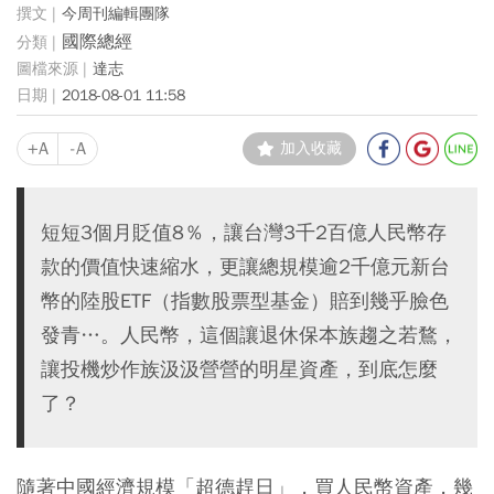
今周刊編輯團隊
國際總經
達志
2018-08-01 11:58
+A
-A
加入收藏
短短3個月貶值8％，讓台灣3千2百億人民幣存
款的價值快速縮水，更讓總規模逾2千億元新台
幣的陸股ETF（指數股票型基金）賠到幾乎臉色
發青…。人民幣，這個讓退休保本族趨之若鶩，
讓投機炒作族汲汲營營的明星資產，到底怎麼
了？
隨著中國經濟規模「超德趕日」，買人民幣資產，幾