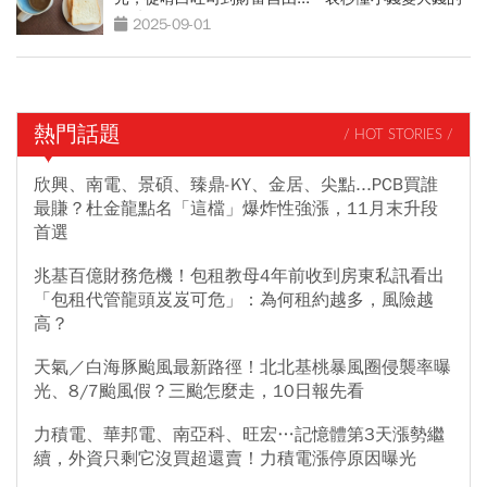
關鍵
2025-09-01
熱門話題
/ HOT STORIES /
欣興、南電、景碩、臻鼎-KY、金居、尖點...PCB買誰
最賺？杜金龍點名「這檔」爆炸性強漲，11月末升段
首選
兆基百億財務危機！包租教母4年前收到房東私訊看出
「包租代管龍頭岌岌可危」：為何租約越多，風險越
高？
天氣／白海豚颱風最新路徑！北北基桃暴風圈侵襲率曝
光、8/7颱風假？三颱怎麼走，10日報先看
力積電、華邦電、南亞科、旺宏…記憶體第3天漲勢繼
續，外資只剩它沒買超還賣！力積電漲停原因曝光