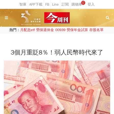
0
熱門：
月配息etf
勞保退休金
00939
勞保年金試算
存股名單
3個月重貶8％！弱人民幣時代來了