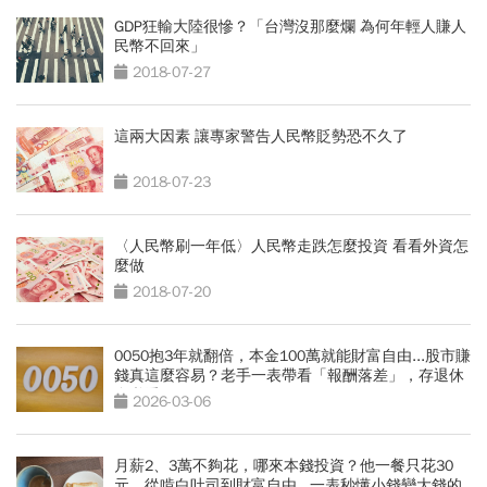
GDP狂輸大陸很慘？「台灣沒那麼爛 為何年輕人賺人
民幣不回來」
2018-07-27
這兩大因素 讓專家警告人民幣貶勢恐不久了
2018-07-23
〈人民幣刷一年低〉人民幣走跌怎麼投資 看看外資怎
麼做
2018-07-20
0050抱3年就翻倍，本金100萬就能財富自由...股市賺
錢真這麼容易？老手一表帶看「報酬落差」，存退休
金必看
2026-03-06
月薪2、3萬不夠花，哪來本錢投資？他一餐只花30
元，從啃白吐司到財富自由...一表秒懂小錢變大錢的