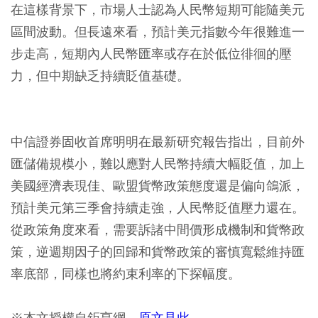
在這樣背景下，市場人士認為人民幣短期可能隨美元
區間波動。但長遠來看，預計美元指數今年很難進一
步走高，短期內人民幣匯率或存在於低位徘徊的壓
力，但中期缺乏持續貶值基礎。
中信證券固收首席明明在最新研究報告指出，目前外
匯儲備規模小，難以應對人民幣持續大幅貶值，加上
美國經濟表現佳、歐盟貨幣政策態度還是偏向鴿派，
預計美元第三季會持續走強，人民幣貶值壓力還在。
從政策角度來看，需要訴諸中間價形成機制和貨幣政
策，逆週期因子的回歸和貨幣政策的審慎寬鬆維持匯
率底部，同樣也將約束利率的下探幅度。
※本文授權自鉅亨網，
原文見此
。