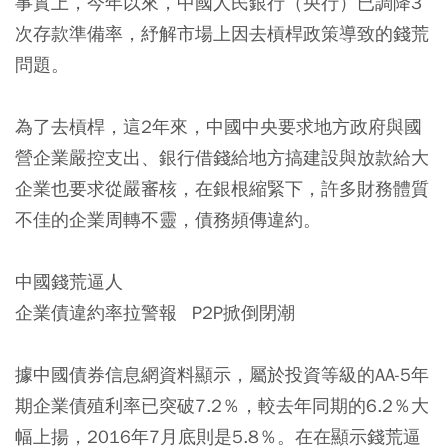
事實上，今年以來，中國人民銀行（央行）已調降3
次存款準備率，紓解市場上因去槓桿政策導致的錢荒
問題。
為了去槓桿，這2年來，中國中央要求地方政府與國
營企業嚴控支出、銀行借錢給地方搞建設與放款給大
企業也要求從嚴審核，在銀根縮緊下，許多財務體質
不佳的企業周轉不靈，債務頻傳違約。
中國錢荒逼人
企業債違約率拉警報 P2P掀倒閉潮
據中國債券信息網資料顯示，屬於投資等級的AA-5年
期企業債殖利率已突破7.2％，較去年同期的6.2％大
幅上揚，2016年7月底則是5.8％。在在顯示錢荒逼