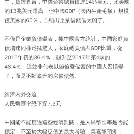
中，賀鏗直言，中國企業總負債達14兆美元，比美國
的13兆美元還高，但中國GDP（國內生產毛額）規模
僅美國的65％，凸顯出企業借錢借太凶了。
不僅是企業負債爆表，據中國官方統計，中國家庭負
債增速同樣迅猛驚人，家庭總負債占GDP比重，從
2015年初的36.4％，飆升至2017年第4季的
48.4％。這並非代表以節儉愛儲蓄的中國人習慣變
了，而是不斷攀升的房價使然。
經濟內外交迫
人民幣匯率恐下探7.3元
中國能不能度過這些經濟難關，是人民幣匯率是否能
穩定，不至於大幅貶值的最大考驗。吳嘉隆預測：