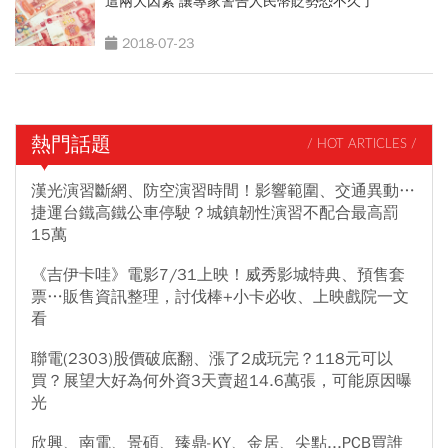
這兩大因素 讓專家警告人民幣貶勢恐不久了
2018-07-23
熱門話題
/ HOT ARTICLES /
漢光演習斷網、防空演習時間！影響範圍、交通異動…
捷運台鐵高鐵公車停駛？城鎮韌性演習不配合最高罰
15萬
《吉伊卡哇》電影7/31上映！威秀影城特典、預售套
票…販售資訊整理，討伐棒+小卡必收、上映戲院一文
看
聯電(2303)股價破底翻、漲了2成玩完？118元可以
買？展望大好為何外資3天賣超14.6萬張，可能原因曝
光
欣興、南電、景碩、臻鼎-KY、金居、尖點...PCB買誰