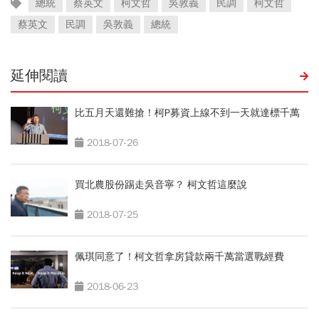
總統
蔡英文
柯文哲
吳敦義
民調
柯文哲
蔡英文
民調
吳敦義
總統
延伸閱讀
比五月天還難搶！柯P募資上線不到一天就達標千萬
2018-07-26
買北農股份踢走吳音寧？ 柯文哲這麼說
2018-07-25
佩琪同意了！柯文哲拿房貸款兩千萬當選戰經費
2018-06-23