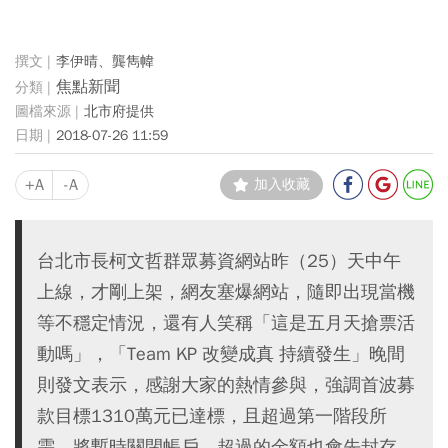
李伊晴、龔雋幃
焦點新聞
北市府提供
2018-07-26 11:59
+A
-A
加入收藏
台北市長柯文哲群眾募資網站昨（25）天中午
上線，才剛上架，網友塞爆網站，隨即出現當機
等不穩定情況，還有人笑稱「這是五月天搶票活
動嗎」，「Team KP 改變成真 持續發生」晚間
則發文表示，感謝大家的熱情參與，強調首波募
款目標1310萬元已達標，且超過第一階段所
需，將暫時關閉帳戶，超過的金額也會先封存，