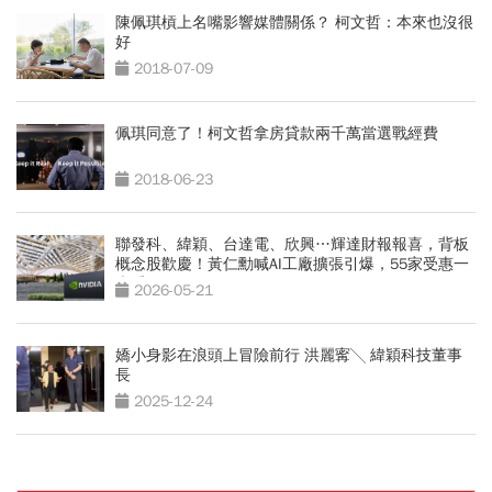
陳佩琪槓上名嘴影響媒體關係？ 柯文哲：本來也沒很
好
2018-07-09
佩琪同意了！柯文哲拿房貸款兩千萬當選戰經費
2018-06-23
聯發科、緯穎、台達電、欣興…輝達財報報喜，背板
概念股歡慶！黃仁勳喊AI工廠擴張引爆，55家受惠一
表看
2026-05-21
嬌小身影在浪頭上冒險前行 洪麗寗╲ 緯穎科技董事
長
2025-12-24