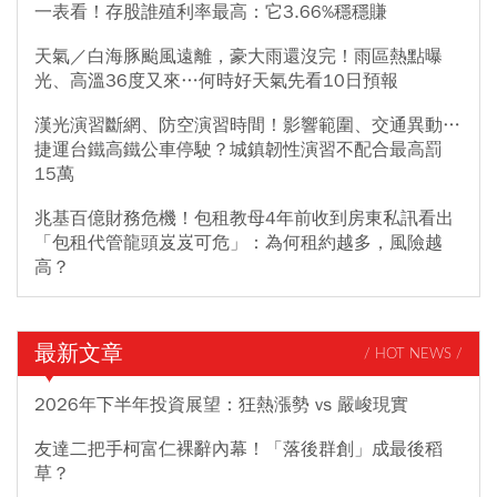
一表看！存股誰殖利率最高：它3.66%穩穩賺
天氣／白海豚颱風遠離，豪大雨還沒完！雨區熱點曝
光、高溫36度又來…何時好天氣先看10日預報
漢光演習斷網、防空演習時間！影響範圍、交通異動…
捷運台鐵高鐵公車停駛？城鎮韌性演習不配合最高罰
15萬
兆基百億財務危機！包租教母4年前收到房東私訊看出
「包租代管龍頭岌岌可危」：為何租約越多，風險越
高？
最新文章
/ HOT NEWS /
2026年下半年投資展望：狂熱漲勢 vs 嚴峻現實
友達二把手柯富仁裸辭內幕！「落後群創」成最後稻
草？