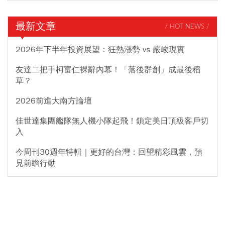
最新文章
/ HOT NEWS /
2026年下半年投資展望：狂熱漲勢 vs 嚴峻現實
友達二把手柯富仁裸辭內幕！「落後群創」成最後稻
草？
2026前進大南方論壇
佳世達集團艦隊無人機小隊起飛！鎖定美日頂級客戶切
入
今周刊30週年特輯｜更好的台灣：回望精彩風雲，預
見前瞻行動