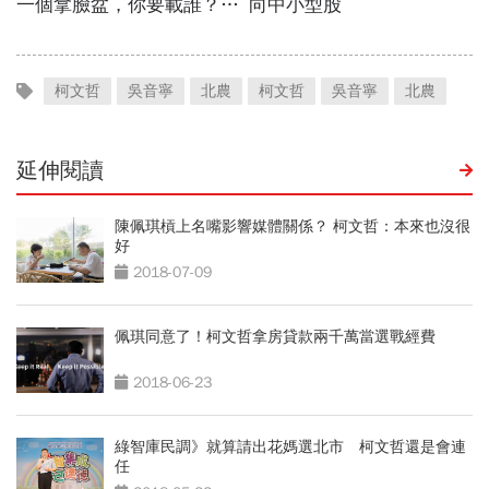
柯文哲
吳音寧
北農
柯文哲
吳音寧
北農
延伸閱讀
陳佩琪槓上名嘴影響媒體關係？ 柯文哲：本來也沒很
好
2018-07-09
佩琪同意了！柯文哲拿房貸款兩千萬當選戰經費
2018-06-23
綠智庫民調》就算請出花媽選北市 柯文哲還是會連
任