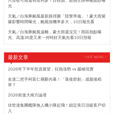
只營收可期還有啥利多？目標價、散熱王牌神秘面紗曝
光
天氣／白海豚颱風最新路徑圖「陸警準備」！豪大雨紫
爆影響時間曝光，颱風假機率多大，10日報先看
天氣／白海豚颱風遠離，豪大雨還沒完！雨區熱點曝
光、高溫36度又來…何時好天氣先看10日預報
最新文章
/ HOT NEWS /
2026年下半年投資展望：狂熱漲勢 vs 嚴峻現實
友達二把手柯富仁裸辭內幕！「落後群創」成最後稻
草？
2026前進大南方論壇
佳世達集團艦隊無人機小隊起飛！鎖定美日頂級客戶切
入