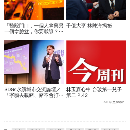
「醫院門口，一個人拿藥另
千億大亨 林陳海揭祕
一個拿臉盆，你要載誰？」
一個計程車司機給我們上了
13年的MBA課
SDGs永續城市交流論壇／
林玉嘉心中 台玻第一兒子
「寧願去載豬、豬不會打
第二 P.42
1999」翻轉客運司機荒！
Ads by
桃園市4大倡議，重構公共
運輸DNA