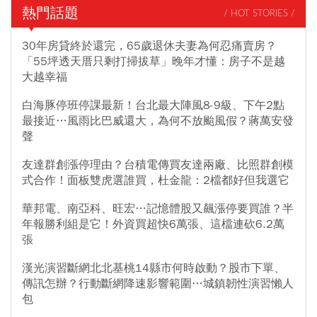
熱門話題
/ HOT STORIES /
30年房貸終於還完，65歲退休夫妻為何忍痛賣房？
「55坪透天厝只剩打掃拔草」晚年才懂：房子不是越
大越幸福
白海豚停班停課最新！台北最大陣風8-9級、下午2點
最接近…風雨比巴威還大，為何不放颱風假？蔣萬安發
聲
友達群創漲停理由？台積電傳買友達兩廠、比照群創模
式合作！面板雙虎選誰買，杜金龍：2檔都好但我選它
華邦電、南亞科、旺宏…記憶體股又飆漲停要買誰？半
年報勝利組是它！外資買超快6萬張、這檔連砍6.2萬
張
漢光演習斷網北北基桃14縣市何時啟動？股市下單、
傳訊怎辦？行動斷網降速影響範圍…城鎮韌性演習懶人
包