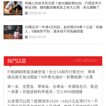
有錢人的皮夾長怎樣？她30歲財務自由，打開皮夾只
剩這2物，錢包斷捨離致富之術大公開：各位賺翻了
2025-05-19
20萬定存一年僅4元利息，如何變200萬？公認「有錢
人」5個絕對守則：退休就不用為錢煩惱
2025-05-16
熱門話題
/ HOT ARTICLES /
行動網路降速演練登場！全台14縣市行動支付、乘車
碼這兩天無法開啟？6件事先做好…影響範圍一次看
第一金、兆豐金、華南金、合庫金…本週除息日、配息
一表看！存股誰殖利率最高：它3.66%穩穩賺
台達電可以買？股價漲停1425→1815元反彈27%！不