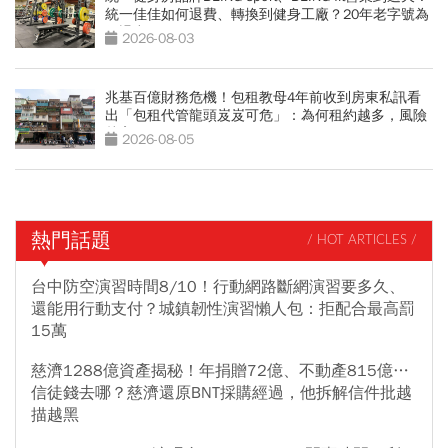
統一佳佳如何退費、轉換到健身工廠？20年老字號為
何退出
2026-08-03
兆基百億財務危機！包租教母4年前收到房東私訊看
出「包租代管龍頭岌岌可危」：為何租約越多，風險
越高？
2026-08-05
熱門話題
/ HOT ARTICLES /
台中防空演習時間8/10！行動網路斷網演習要多久、
還能用行動支付？城鎮韌性演習懶人包：拒配合最高罰
15萬
慈濟1288億資產揭秘！年捐贈72億、不動產815億…
信徒錢去哪？慈濟還原BNT採購經過，他拆解信件批越
描越黑