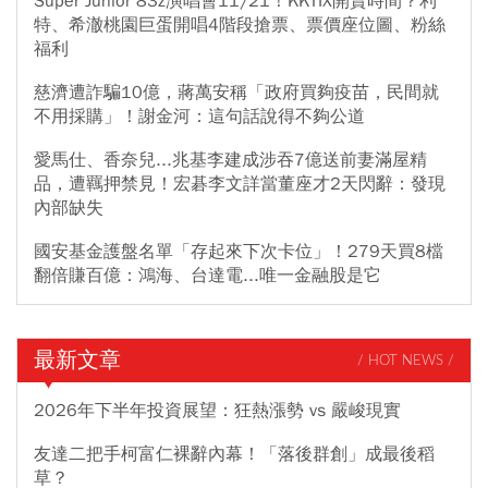
Super Junior 83z演唱會11/21！KKTIX開賣時間？利
特、希澈桃園巨蛋開唱4階段搶票、票價座位圖、粉絲
福利
慈濟遭詐騙10億，蔣萬安稱「政府買夠疫苗，民間就
不用採購」！謝金河：這句話說得不夠公道
愛馬仕、香奈兒...兆基李建成涉吞7億送前妻滿屋精
品，遭羈押禁見！宏碁李文詳當董座才2天閃辭：發現
內部缺失
國安基金護盤名單「存起來下次卡位」！279天買8檔
翻倍賺百億：鴻海、台達電...唯一金融股是它
最新文章
/ HOT NEWS /
2026年下半年投資展望：狂熱漲勢 vs 嚴峻現實
友達二把手柯富仁裸辭內幕！「落後群創」成最後稻
草？