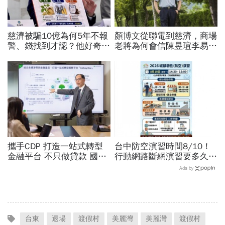
慈濟被騙10億為何5年不報
顏博文從聯電到慈濟，商場
警、錢找到才認？他好奇：
老將為何會信陳昱瑄李易
當年財報怎麼編…陳時中背
儒、豪給10億？慈濟發
「擋疫苗」黑鍋只求1件事
聲：將捍衛信眾捐款、蔡英
文也說話
攜手CDP 打造一站式轉型
台中防空演習時間8/10！
金融平台 不只做貸款 國泰
行動網路斷網演習要多久、
世華化身減碳顧問
還能用行動支付？城鎮韌性
Ads by
演習懶人包：拒配合最高罰
15萬
台東
退場
渡假村
美麗灣
美麗灣
渡假村