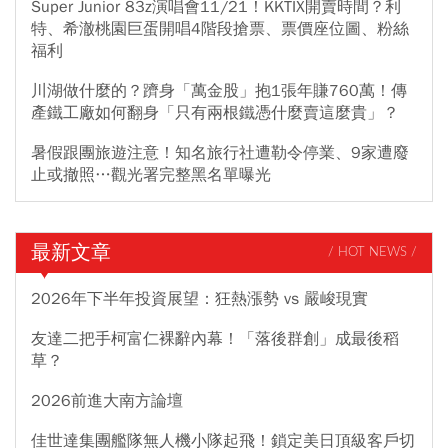
Super Junior 83z演唱會11/21！KKTIX開賣時間？利
特、希澈桃園巨蛋開唱4階段搶票、票價座位圖、粉絲
福利
川湖做什麼的？躋身「萬金股」抱1張年賺760萬！傳
產鐵工廠如何翻身「只有兩根鐵憑什麼賣這麼貴」？
暑假跟團旅遊注意！知名旅行社遭勒令停業、9家遭廢
止或撤照…觀光署完整黑名單曝光
最新文章
/ HOT NEWS /
2026年下半年投資展望：狂熱漲勢 vs 嚴峻現實
友達二把手柯富仁裸辭內幕！「落後群創」成最後稻
草？
2026前進大南方論壇
佳世達集團艦隊無人機小隊起飛！鎖定美日頂級客戶切