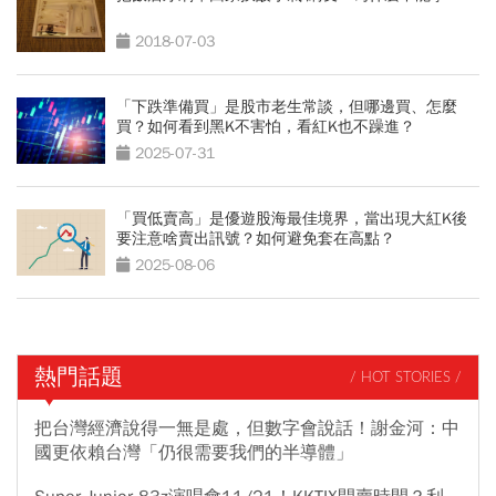
2018-07-03
「下跌準備買」是股市老生常談，但哪邊買、怎麼
買？如何看到黑K不害怕，看紅K也不躁進？
2025-07-31
「買低賣高」是優遊股海最佳境界，當出現大紅K後
要注意啥賣出訊號？如何避免套在高點？
2025-08-06
熱門話題
/ HOT STORIES /
把台灣經濟說得一無是處，但數字會說話！謝金河：中
國更依賴台灣「仍很需要我們的半導體」