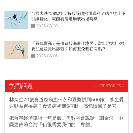
台股大跌728點後，持股該續抱還獲利了結？從上下
引線變化，就能看清進場或出場時機
2025-08-20
「買低賣高」是優遊股海最佳境界，當出現大紅K後
要注意啥賣出訊號？如何避免套在高點？
2025-08-06
熱門話題
/ HOT STORIES /
林炳生70歲食道癌病逝…永和豆漿拼到500家、養生愛
運動為何罹癌？食道癌初期5症狀：高危險因子是它
把台灣經濟說得一無是處，但數字會說話！謝金河：中
國更依賴台灣「仍很需要我們的半導體」