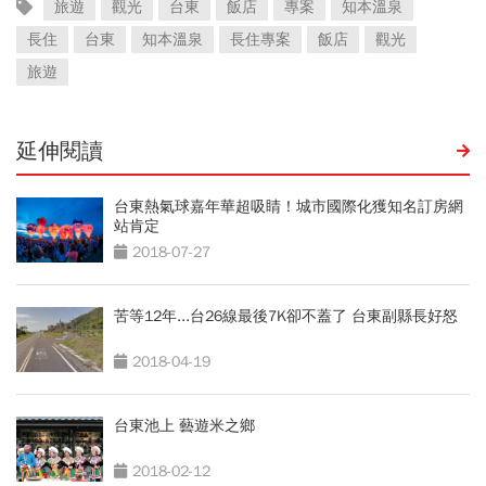
旅遊
觀光
台東
飯店
專案
知本溫泉
長住
台東
知本溫泉
長住專案
飯店
觀光
旅遊
延伸閱讀
台東熱氣球嘉年華超吸睛！城市國際化獲知名訂房網
站肯定
2018-07-27
苦等12年...台26線最後7K卻不蓋了 台東副縣長好怒
2018-04-19
台東池上 藝遊米之鄉
2018-02-12