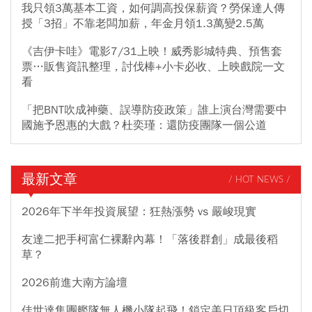
我只領3萬基本工資，如何調高投保薪資？勞保達人傳
授「3招」不靠老闆加薪，年金月領1.3萬變2.5萬
《吉伊卡哇》電影7/31上映！威秀影城特典、預售套
票…販售資訊整理，討伐棒+小卡必收、上映戲院一文
看
「把BNT吹成神藥、誤導防疫政策」誰上演台灣需要中
國施予恩惠的大戲？杜奕瑾：還防疫團隊一個公道
最新文章
/ HOT NEWS /
2026年下半年投資展望：狂熱漲勢 vs 嚴峻現實
友達二把手柯富仁裸辭內幕！「落後群創」成最後稻
草？
2026前進大南方論壇
佳世達集團艦隊無人機小隊起飛！鎖定美日頂級客戶切