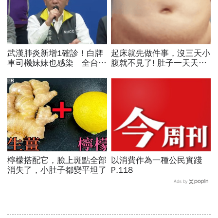
武漢肺炎新增1確診！白牌
起床就先做件事，沒三天小
車司機妹妹也感染 全台累
腹就不見了! 肚子一天天變
積23例
小！
PR
檸檬搭配它，臉上斑點全部
以消費作為一種公民實踐
消失了，小肚子都變平坦了
P.118
Ads by