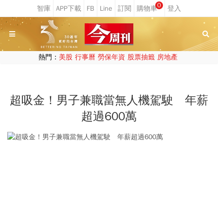
0
熱門：
美股
行事曆
勞保年資
股票抽籤
房地產
超吸金！男子兼職當無人機駕駛 年薪
超過600萬