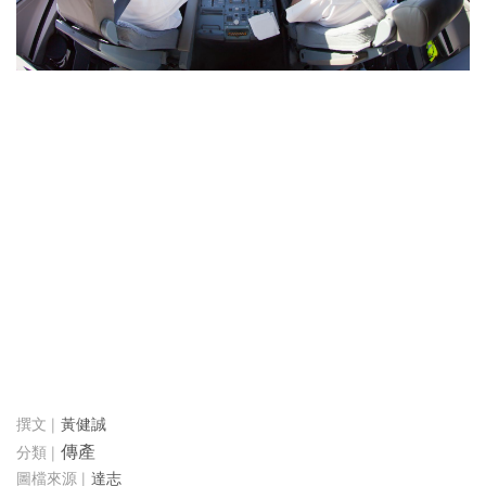
黃健誠
傳產
達志