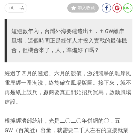
+A
-A
加入收藏
短短數年內，台灣外海要建造出五．五GW離岸
風場，這個時間正是綠領人才投入實戰的最佳機
會，但機會來了，人，準備好了嗎？
經過了四月的遴選、六月的競價，激烈競爭的離岸風
電歷經一番淘洗，終於確立風場版圖。接下來，就不
再是紙上談兵，廠商要真正開始招兵買馬，啟動風場
建設。
根據經濟部統計，光是二○二○年併網的○．五
GW（百萬瓩）容量，就需要二千人左右的直接就業