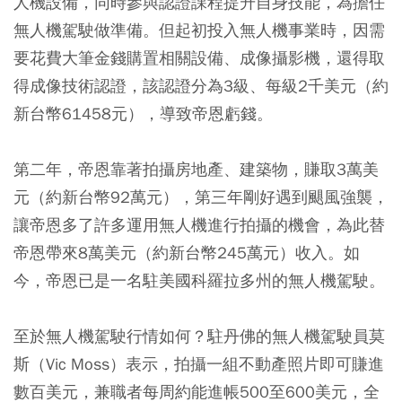
人機設備，同時參與認證課程提升自身技能，為擔任
無人機駕駛做準備。但起初投入無人機事業時，因需
要花費大筆金錢購置相關設備、成像攝影機，還得取
得成像技術認證，該認證分為3級、每級2千美元（約
新台幣61458元），導致帝恩虧錢。
第二年，帝恩靠著拍攝房地產、建築物，賺取3萬美
元（約新台幣92萬元），第三年剛好遇到颶風強襲，
讓帝恩多了許多運用無人機進行拍攝的機會，為此替
帝恩帶來8萬美元（約新台幣245萬元）收入。如
今，帝恩已是一名駐美國科羅拉多州的無人機駕駛。
至於無人機駕駛行情如何？駐丹佛的無人機駕駛員莫
斯（Vic Moss）表示，拍攝一組不動產照片即可賺進
數百美元，兼職者每周約能進帳500至600美元，全