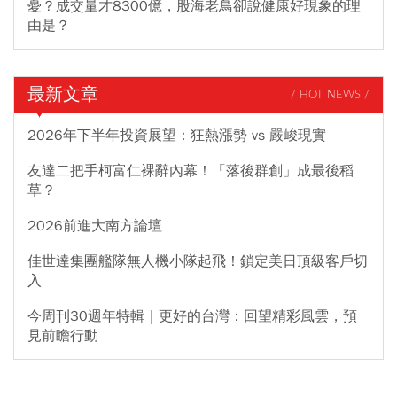
憂？成交量才8300億，股海老鳥卻說健康好現象的理
由是？
最新文章
/ HOT NEWS /
2026年下半年投資展望：狂熱漲勢 vs 嚴峻現實
友達二把手柯富仁裸辭內幕！「落後群創」成最後稻
草？
2026前進大南方論壇
佳世達集團艦隊無人機小隊起飛！鎖定美日頂級客戶切
入
今周刊30週年特輯｜更好的台灣：回望精彩風雲，預
見前瞻行動