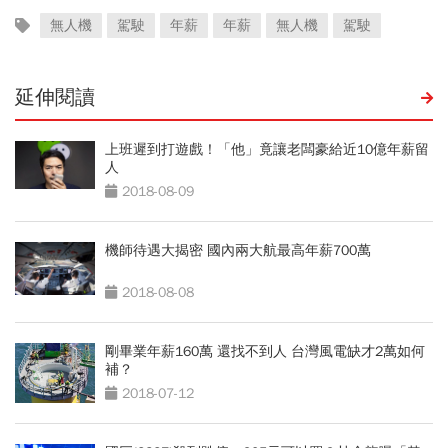
無人機
駕駛
年薪
年薪
無人機
駕駛
延伸閱讀
上班遲到打遊戲！「他」竟讓老闆豪給近10億年薪留
人
2018-08-09
機師待遇大揭密 國內兩大航最高年薪700萬
2018-08-08
剛畢業年薪160萬 還找不到人 台灣風電缺才2萬如何
補？
2018-07-12