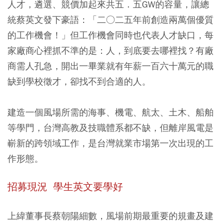
人才，遴選、競價加起來共五．五GW的容量，讓總
統蔡英文發下豪語：「二○二五年前創造兩萬個優質
的工作機會！」但工作機會同時也代表人才缺口，每
家廠商心裡抓不準的是：人，到底要去哪裡找？有廠
商需人孔急，開出一畢業就有年薪一百六十萬元的職
缺到學校徵才，卻找不到合適的人。
建造一個風場所需的海事、機電、航太、土木、船舶
等學門，台灣高教及技職體系都不缺，但離岸風電是
嶄新的跨領域工作，是台灣就業市場第一次出現的工
作形態。
招募現況 學生英文要學好
上緯董事長蔡朝陽細數，風場前期最重要的規畫及建