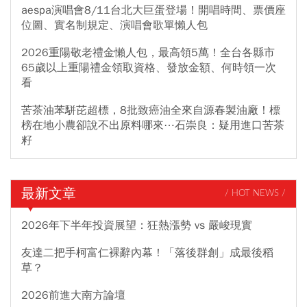
aespa演唱會8/11台北大巨蛋登場！開唱時間、票價座
位圖、實名制規定、演唱會歌單懶人包
2026重陽敬老禮金懶人包，最高領5萬！全台各縣市
65歲以上重陽禮金領取資格、發放金額、何時領一次
看
苦茶油苯駢芘超標，8批致癌油全來自源春製油廠！標
榜在地小農卻說不出原料哪來⋯石崇良：疑用進口苦茶
籽
最新文章
/ HOT NEWS /
2026年下半年投資展望：狂熱漲勢 vs 嚴峻現實
友達二把手柯富仁裸辭內幕！「落後群創」成最後稻
草？
2026前進大南方論壇