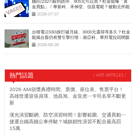
國巨(2327)殺到跌停、905元可以買？杜金龍曝「黃
金買點」！華新科、禾伸堂、信昌電呢？被動元件能
抱到幾時全說了
2026-07-07
台積電(2330)挨打破月線、3000元還得等多久？杜金
龍揭台股仍有雙引擎行情：南亞科、華邦電拉回閉眼
買
2026-06-26
熱門話題
/ HOT ARTICLES /
2026 AAA頒獎典禮時間、票價、座位表、售票平台！
高雄世運迎張員瑛、池昌旭、金宣虎…卡司名單不斷更
新
漢光演習斷網、防空演習時間！影響範圍、交通異動…
捷運台鐵高鐵公車停駛？城鎮韌性演習不配合最高罰
15萬