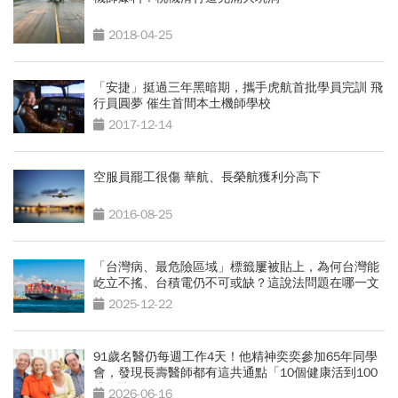
2018-04-25
「安捷」挺過三年黑暗期，攜手虎航首批學員完訓 飛
行員圓夢 催生首間本土機師學校
2017-12-14
空服員罷工很傷 華航、長榮航獲利分高下
2016-08-25
「台灣病、最危險區域」標籤屢被貼上，為何台灣能
屹立不搖、台積電仍不可或缺？這說法問題在哪一文
拆解
2025-12-22
91歲名醫仍每週工作4天！他精神奕奕參加65年同學
會，發現長壽醫師都有這共通點「10個健康活到100
歲秘訣」
2026-06-16