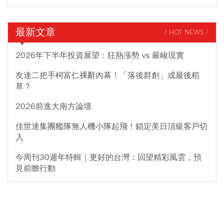
最新文章
/ HOT NEWS /
2026年下半年投資展望：狂熱漲勢 vs 嚴峻現實
友達二把手柯富仁裸辭內幕！「落後群創」成最後稻
草？
2026前進大南方論壇
佳世達集團艦隊無人機小隊起飛！鎖定美日頂級客戶切
入
今周刊30週年特輯｜更好的台灣：回望精彩風雲，預
見前瞻行動