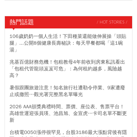
熱門話題
/ HOT STORIES /
106歲奶奶一個人生活！下田種菜還能做伸展操「頭貼
腿」...公開8個健康長壽秘訣：每天早餐都喝「這1碗
湯」
兆基百億財務危機！包租教母4年前收到房東私訊看出
「包租代管龍頭岌岌可危」：為何租約越多，風險越
高？
暑假跟團旅遊注意！知名旅行社遭勒令停業、9家遭廢
止或撤照…觀光署完整黑名單曝光
2026 AAA頒獎典禮時間、票價、座位表、售票平台！
高雄世運迎張員瑛、池昌旭、金宣虎…卡司名單不斷更
新
台積電0050漲停很罕見，台股3186最大漲點背後有隱