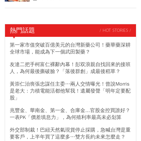
熱門話題
/ HOT STORIES /
第一家市值突破百億美元的台灣新藥公司！藥華藥深耕
全球市場，能成為下一個武田製藥？
友達二把手柯富仁裸辭內幕！彭双浪親自找回來的接班
人，為何最後撕破臉？「落後群創」成最後稻草？
黃崇仁治喪張忠謀任主委…兩人交情曝光！曾說Morris
是老大：力積電能活都他幫我！遺屬發聲「明年定要配
股」
兆豐金、華南金、第一金、合庫金...官股金控買誰好？
一表PK「價差填息力」，為何殖利率最高未必划算
外交部制裁！巴紐天然氣現貨停止採購，急喊台灣是重
要客戶，上半年買了這麼多…雙方長約未來怎麼走？