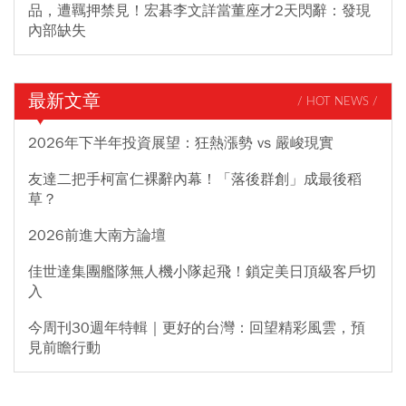
品，遭羈押禁見！宏碁李文詳當董座才2天閃辭：發現
內部缺失
最新文章
/ HOT NEWS /
2026年下半年投資展望：狂熱漲勢 vs 嚴峻現實
友達二把手柯富仁裸辭內幕！「落後群創」成最後稻
草？
2026前進大南方論壇
佳世達集團艦隊無人機小隊起飛！鎖定美日頂級客戶切
入
今周刊30週年特輯｜更好的台灣：回望精彩風雲，預
見前瞻行動