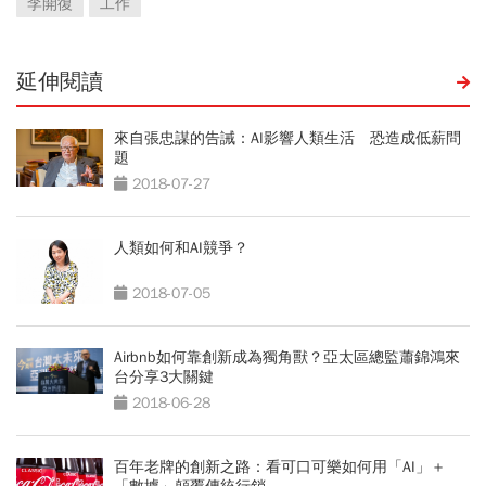
李開復
工作
延伸閱讀
來自張忠謀的告誡：AI影響人類生活 恐造成低薪問
題
2018-07-27
人類如何和AI競爭？
2018-07-05
Airbnb如何靠創新成為獨角獸？亞太區總監蕭錦鴻來
台分享3大關鍵
2018-06-28
百年老牌的創新之路：看可口可樂如何用「AI」＋