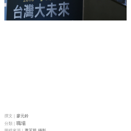
廖元鈴
職場
蕭芃凱 攝影