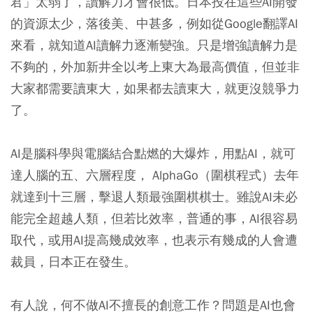
君」太弱了，讀解力才會很低。日本投在這些AI開發
的資源太少，落後美、中甚多，例如從Google翻譯AI
來看，就知道AI讀解力逐漸變強。只是增強讀解力是
不夠的，外加新井全以考上東大為最高價值，但並非
大家都需要讀東大，如果都去讀東大，就更沒競爭力
了。
AI是腦科學與電腦結合點燃的大爆炸，用點AI，就可
達人腦的五、六層程度， AlphaGo（圍棋程式）去年
就達到十三層，擊退人類最強圍棋棋士。雖說AI未必
能完全超越人類，但若比效率，普通的事，AI很容易
取代，或用AI提高幾成效率，也表示有幾成的人會遭
裁員，日本正在發生。
有人說，何不做AI不擅長的創意工作？問題是AI也會