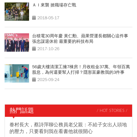
ＡＩ來襲 掀職場存亡戰
2018-05-17
台積電30周年慶 黃仁勳、蘋果營運長都關心這件事
張忠謀退休前 最重要的科技布局
2017-10-26
56歲大樓清潔工擁7棟房！月收租金37萬、年領百萬
股息，為何還要幫人打掃？隱形富豪教我的3件事
2025-09-24
熱門話題
/ HOT STORIES /
眷村長大，蔡詩萍聊公務員老父親：不給子女出人頭地
的壓力，只要看到我在看書他就很開心