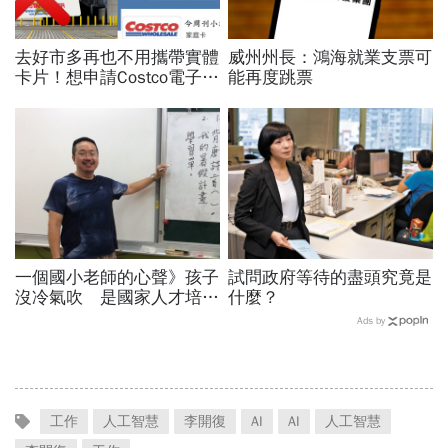
去好市多再也不用攜帶實體
威州州長：鴻海就業支票可
卡片！想申請Costco電子會
能再度跳票
員卡 圖文懶人包看這裡
一個國小老師的心聲》孩子
試問政府等待的盡頭究竟是
沒冷氣吹 是國家人才培育
什麼？
問題
Ads by
工作
人工智慧
李開復
AI
AI
人工智慧