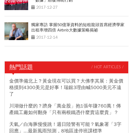
「數據」顛覆傳統行銷
2017-12-27
獨家專訪 掌握50億筆資料的短租龍頭首席經濟學家
出租率增四倍 Airbnb大數據策略揭祕
2017-12-14
熱門話題
/ HOT ARTICLES /
金價準備北上？黃金現在可以買？大佛李其展：黃金價
格摸到4300美元是好事！瑞銀3理由喊5000美元不遠
了
川湖做什麼的？躋身「萬金股」抱1張年賺760萬！傳
產鐵工廠如何翻身「只有兩根鐵憑什麼賣這麼貴」？
天氣／白海豚慢慢跳！週日陸警有可能？氣象署「3字
回應」...最新風雨預測，8地區達停班課標準