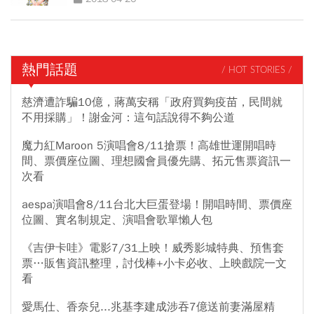
熱門話題
/ HOT STORIES /
慈濟遭詐騙10億，蔣萬安稱「政府買夠疫苗，民間就
不用採購」！謝金河：這句話說得不夠公道
魔力紅Maroon 5演唱會8/11搶票！高雄世運開唱時
間、票價座位圖、理想國會員優先購、拓元售票資訊一
次看
aespa演唱會8/11台北大巨蛋登場！開唱時間、票價座
位圖、實名制規定、演唱會歌單懶人包
《吉伊卡哇》電影7/31上映！威秀影城特典、預售套
票…販售資訊整理，討伐棒+小卡必收、上映戲院一文
看
愛馬仕、香奈兒...兆基李建成涉吞7億送前妻滿屋精