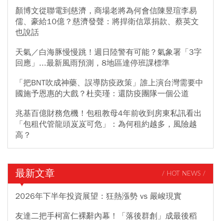
顏博文從聯電到慈濟，商場老將為何會信陳昱瑄李易
儒、豪給10億？慈濟發聲：將捍衛信眾捐款、蔡英文
也說話
天氣／白海豚慢慢跳！週日陸警有可能？氣象署「3字
回應」...最新風雨預測，8地區達停班課標準
「把BNT吹成神藥、誤導防疫政策」誰上演台灣需要中
國施予恩惠的大戲？杜奕瑾：還防疫團隊一個公道
兆基百億財務危機！包租教母4年前收到房東私訊看出
「包租代管龍頭岌岌可危」：為何租約越多，風險越
高？
最新文章
/ HOT NEWS /
2026年下半年投資展望：狂熱漲勢 vs 嚴峻現實
友達二把手柯富仁裸辭內幕！「落後群創」成最後稻