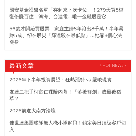
國安基金護盤名單「存起來下次卡位」！279天買8檔
翻倍賺百億：鴻海、台達電...唯一金融股是它
56歲才開始買股票，家庭主婦8年滾出8千萬！半年暴
賺5成、卻在股災「輝達殺在最低點」...她靠3個心法
翻身
最新文章
/ HOT NEWS /
2026年下半年投資展望：狂熱漲勢 vs 嚴峻現實
友達二把手柯富仁裸辭內幕！「落後群創」成最後稻
草？
2026前進大南方論壇
佳世達集團艦隊無人機小隊起飛！鎖定美日頂級客戶切
入