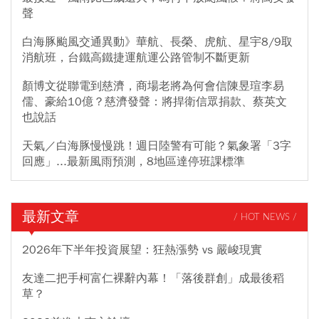
聲
白海豚颱風交通異動》華航、長榮、虎航、星宇8/9取
消航班，台鐵高鐵捷運航運公路管制不斷更新
顏博文從聯電到慈濟，商場老將為何會信陳昱瑄李易
儒、豪給10億？慈濟發聲：將捍衛信眾捐款、蔡英文
也說話
天氣／白海豚慢慢跳！週日陸警有可能？氣象署「3字
回應」...最新風雨預測，8地區達停班課標準
最新文章
/ HOT NEWS /
2026年下半年投資展望：狂熱漲勢 vs 嚴峻現實
友達二把手柯富仁裸辭內幕！「落後群創」成最後稻
草？