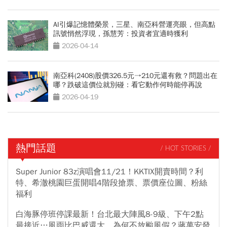
AI引爆記憶體榮景，三星、南亞科營運亮眼，但高點
訊號悄然浮現，孫慧芳：投資者宜適時獲利
2026-04-14
南亞科(2408)股價326.5元→210元還有救？問題出在
哪？跌破這價位就別碰：看它動作何時能停再說
2026-04-19
熱門話題
/ HOT STORIES /
Super Junior 83z演唱會11/21！KKTIX開賣時間？利
特、希澈桃園巨蛋開唱4階段搶票、票價座位圖、粉絲
福利
白海豚停班停課最新！台北最大陣風8-9級、下午2點
最接近…風雨比巴威還大，為何不放颱風假？蔣萬安發