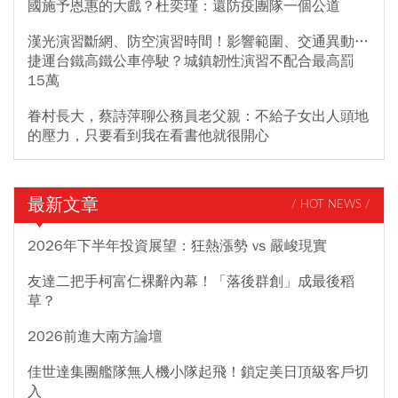
國施予恩惠的大戲？杜奕瑾：還防疫團隊一個公道
漢光演習斷網、防空演習時間！影響範圍、交通異動…
捷運台鐵高鐵公車停駛？城鎮韌性演習不配合最高罰
15萬
眷村長大，蔡詩萍聊公務員老父親：不給子女出人頭地
的壓力，只要看到我在看書他就很開心
最新文章
/ HOT NEWS /
2026年下半年投資展望：狂熱漲勢 vs 嚴峻現實
友達二把手柯富仁裸辭內幕！「落後群創」成最後稻
草？
2026前進大南方論壇
佳世達集團艦隊無人機小隊起飛！鎖定美日頂級客戶切
入