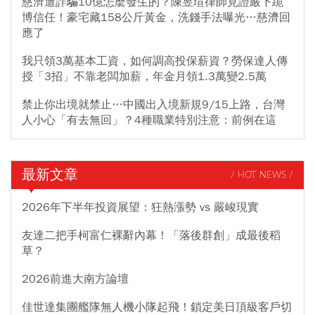
慈濟遭詐騙10億怎麼發生的？陳昱瑄律師見證嚴下跪
博信任！豪宅藏158公斤黃金，洗錢手法曝光…慈濟回
應了
我只領3萬基本工資，如何調高投保薪資？勞保達人傳
授「3招」不靠老闆加薪，年金月領1.3萬變2.5萬
禁止你出境就禁止…中國出入境新規9/15上路，台灣
人小心「有去無回」？4種職業特別注意：前例在這
最新文章
/ HOT NEWS /
2026年下半年投資展望：狂熱漲勢 vs 嚴峻現實
友達二把手柯富仁裸辭內幕！「落後群創」成最後稻
草？
2026前進大南方論壇
佳世達集團艦隊無人機小隊起飛！鎖定美日頂級客戶切