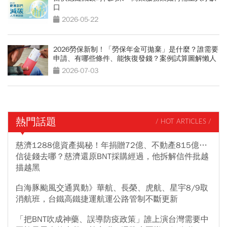
口
2026-05-22
2026勞保新制！「勞保年金可拋棄」是什麼？誰需要
申請、有哪些條件、能恢復發錢？案例試算圖解懶人
包
2026-07-03
熱門話題
/ HOT ARTICLES /
慈濟1288億資產揭秘！年捐贈72億、不動產815億…
信徒錢去哪？慈濟還原BNT採購經過，他拆解信件批越
描越黑
白海豚颱風交通異動》華航、長榮、虎航、星宇8/9取
消航班，台鐵高鐵捷運航運公路管制不斷更新
「把BNT吹成神藥、誤導防疫政策」誰上演台灣需要中