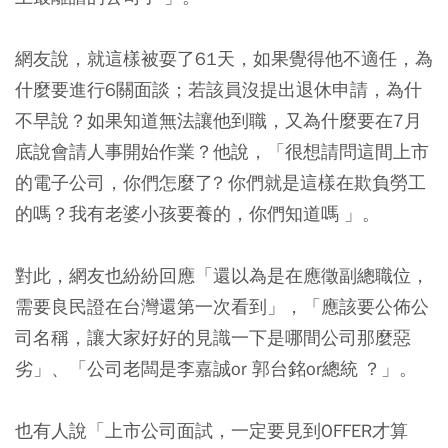
網友說，就這樣被耍了61天，如果覺得他不適任，為
什麼要進行6關面談；若該員沒提出退休申請，為什
不早說？如果知道無法讓他到職，又為什麼要在7月
底說會請人事開始作業？他說，「很想請問這間上市
的電子公司，你們怎麼了? 你們就是這樣在欺負勞工
的嗎？我有老婆小孩要養的，你們知道嗎 」。
對此，網友也紛紛回應「還以為是在應徵副總職位，
需要良民證在台灣還第一次看到」，「應該要公佈公
司名稱，讓大家好好的見識一下是哪間公司那麼惡
劣」、「公司老闆是李嘉誠or 郭台銘or總統 ？」。
也有人說「上市公司面試，一定要見到OFFER才算