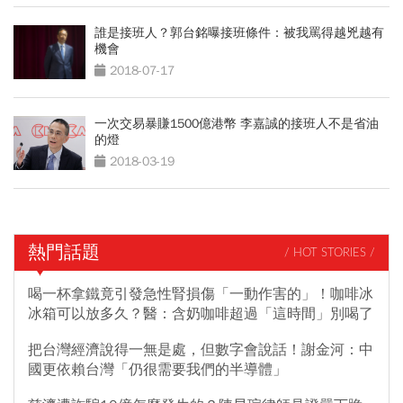
誰是接班人？郭台銘曝接班條件：被我罵得越兇越有
機會
2018-07-17
一次交易暴賺1500億港幣 李嘉誠的接班人不是省油
的燈
2018-03-19
熱門話題
/ HOT STORIES /
喝一杯拿鐵竟引發急性腎損傷「一動作害的」！咖啡冰
冰箱可以放多久？醫：含奶咖啡超過「這時間」別喝了
把台灣經濟說得一無是處，但數字會說話！謝金河：中
國更依賴台灣「仍很需要我們的半導體」