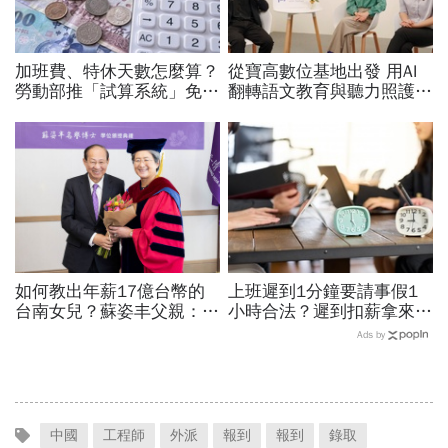
加班費、特休天數怎麼算？
從寶高數位基地出發 用AI
勞動部推「試算系統」免代
翻轉語文教育與聽力照護，
公式一鍵就能算，連勞退、
科技如何讓世界更平權？
資遣費都能查
如何教出年薪17億台幣的
上班遲到1分鐘要請事假1
台南女兒？蘇姿丰父親：她
小時合法？遲到扣薪拿來聚
5歲我就開始教猶太人的觀
餐就OK？法院認證了…遲
Ads by
念 「正面看待失敗、勇於
到不支薪這樣算
冒險、面對挑戰！」
中國
工程師
外派
報到
報到
錄取