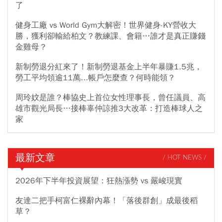
了
健身工廠 vs World Gym大解密！世界健身-KY營收大
勝，獲利卻輸給柏文？教練課、會籍…誰才是真正賺錢
金雞母？
新制勞退分紅來了！新制勞退基金上半年暴賺1.5兆，
勞工平均領逾11萬...帳戶怎麼查？何時能領？
周玲妏是誰？棒協史上首位女性理事長，曾任議員、高
雄市觀光局長…接棒辜仲諒推3大改革：打造棒球人之
家
最新文章
/ HOT NEWS /
2026年下半年投資展望：狂熱漲勢 vs 嚴峻現實
友達二把手柯富仁裸辭內幕！「落後群創」成最後稻
草？