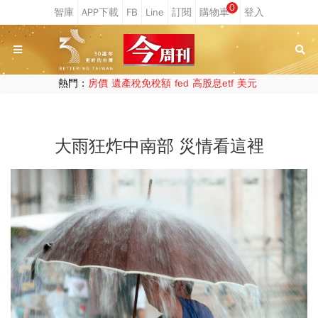
0
熱門：
房價
遺產稅免稅額
fed
高股息etf
美元
大雨狂炸中南部 災情看這裡