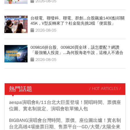
2026-08-05
台積電、聯發科、聯電、群創...台股飆逾1400點叩關
45K，V型反轉來了？杜金龍先挑2檔「便當股」
2026-08-05
009816拚台股、009826買全球，該怎麼配？網讚
「最強懶人投資」...為何股海老牛說，這種人不適合
買？
2026-08-05
熱門話題
/ HOT ARTICLES /
aespa演唱會8/11台北大巨蛋登場！開唱時間、票價座
位圖、實名制規定、演唱會歌單懶人包
BIGBANG演唱會台灣時間、票價、座位圖出爐！實名制
台北高雄4場搶票日期、售票平台…GD/大聲/太陽全來