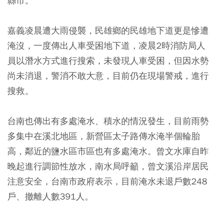
縣市。
嘉義凌晨遭大雨侵襲，民雄鄉的民雄地下道更是慘遭
淹沒，一度傳出人車受困地下道，凌晨2時消防局人
員以潛水方式進行搜索，未發現人車受困，但因水勢
尚未消退，警消不敢大意，目前仍在現場警戒，進行
搜救。
台南也傳出有多處淹水、積水的情況發生，目前雨勢
多集中在溪北地區，新營區太子路傳水淹半個輪胎
高，鄰近的鹽水區市區也有多處淹水。曾文水庫自昨
晚起進行調節性放水，南水局呼籲，曾文溪沿岸居民
注意安全，台南市政府表示，目前淹水未退戶數248
戶、撤離人數391人。