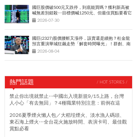
國巨股價破500元又跌停，到底能買嗎？獲利新高被
喊無差別錯殺…目標價喊1250元、但最佳買點要看它
2026-07-30
國巨(2327)股價腰斬又漲停，該賣還是續抱？杜金龍
預言重演華城狂飆走勢「解套時間曝光」！群創、南
亞科也點名
2026-08-04
熱門話題
/ HOT STORIES /
禁止你出境就禁止…中國出入境新規9/15上路，台灣
人小心「有去無回」？4種職業特別注意：前例在這
2026夏季煙火懶人包／大稻埕煙火、淡水漁人碼頭、
東石海上煙火…全台花火施放時間、表演卡司、最佳觀
賞點必看