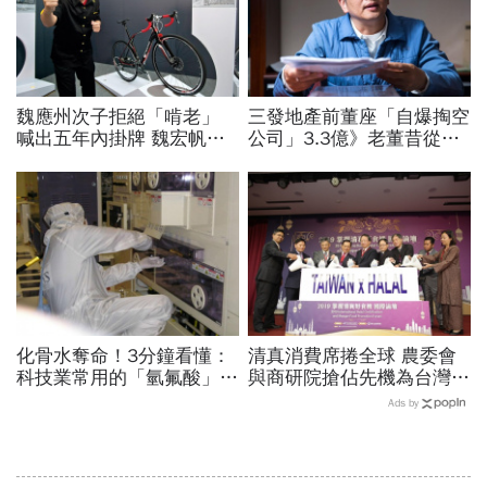
魏應州次子拒絕「啃老」
三發地產前董座「自爆掏空
喊出五年內掛牌 魏宏帆繳
公司」3.3億》老董昔從精
出品牌路上首張成績單
神病院脫逃、董娘阻擋查
帳 這家獲利創6年新高的
公司怎麼了？
化骨水奪命！3分鐘看懂：
清真消費席捲全球 農委會
科技業常用的「氫氟酸」，
與商研院搶佔先機為台灣農
到底是什麼？
水產加工品插旗穆斯林世界
Ads by