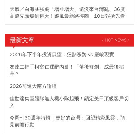
天氣／白海豚強颱「增壯增大」還沒來台灣亂、36度
高溫先熱爆到這天！颱風最新路徑圖、10日報搶先看
最新文章
/ HOT NEWS /
2026年下半年投資展望：狂熱漲勢 vs 嚴峻現實
友達二把手柯富仁裸辭內幕！「落後群創」成最後稻
草？
2026前進大南方論壇
佳世達集團艦隊無人機小隊起飛！鎖定美日頂級客戶切
入
今周刊30週年特輯｜更好的台灣：回望精彩風雲，預
見前瞻行動