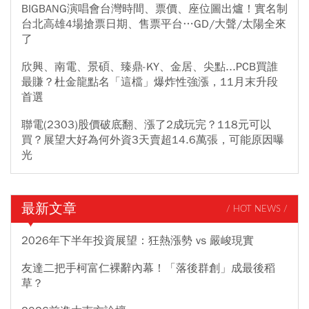
BIGBANG演唱會台灣時間、票價、座位圖出爐！實名制
台北高雄4場搶票日期、售票平台…GD/大聲/太陽全來
了
欣興、南電、景碩、臻鼎-KY、金居、尖點...PCB買誰
最賺？杜金龍點名「這檔」爆炸性強漲，11月末升段
首選
聯電(2303)股價破底翻、漲了2成玩完？118元可以
買？展望大好為何外資3天賣超14.6萬張，可能原因曝
光
最新文章
/ HOT NEWS /
2026年下半年投資展望：狂熱漲勢 vs 嚴峻現實
友達二把手柯富仁裸辭內幕！「落後群創」成最後稻
草？