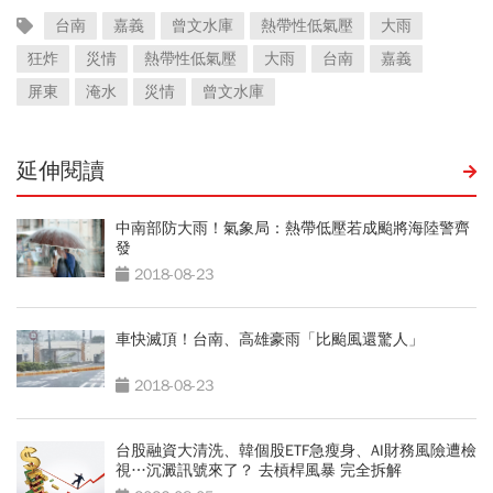
台南
嘉義
曾文水庫
熱帶性低氣壓
大雨
狂炸
災情
熱帶性低氣壓
大雨
台南
嘉義
屏東
淹水
災情
曾文水庫
延伸閱讀
中南部防大雨！氣象局：熱帶低壓若成颱將海陸警齊
發
2018-08-23
車快滅頂！台南、高雄豪雨「比颱風還驚人」
2018-08-23
台股融資大清洗、韓個股ETF急瘦身、AI財務風險遭檢
視…沉澱訊號來了？ 去槓桿風暴 完全拆解