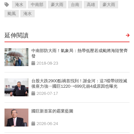
淹水
中南部
豪大雨
台南
高雄
豪大雨
颱風
淹水
延伸閱讀
中南部防大雨！氣象局：熱帶低壓若成颱將海陸警齊
發
2018-08-23
台股大跌2900點禍首找到！謝金河：這7檔帶頭毀滅
後座力強…國巨1220→699元崩4成原因也曝光
2026-07-17
國巨新首富的霸業藍圖
2026-06-24