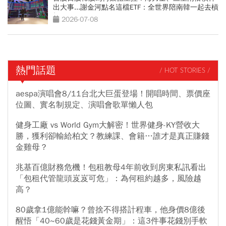
出大事...謝金河點名這檔ETF：全世界陪南韓一起去槓
桿
2026-07-08
熱門話題
/ HOT STORIES /
aespa演唱會8/11台北大巨蛋登場！開唱時間、票價座
位圖、實名制規定、演唱會歌單懶人包
健身工廠 vs World Gym大解密！世界健身-KY營收大
勝，獲利卻輸給柏文？教練課、會籍…誰才是真正賺錢
金雞母？
兆基百億財務危機！包租教母4年前收到房東私訊看出
「包租代管龍頭岌岌可危」：為何租約越多，風險越
高？
80歲拿1億能幹嘛？曾捨不得搭計程車，他身價8億後
醒悟「40~60歲是花錢黃金期」：這3件事花錢別手軟