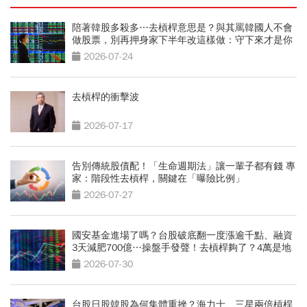
陪著韓股多殺多…去槓桿意思是？與其罵韓國人不會
做股票，別再押身家下半年改這樣做：守下來才是你
的錢
2026-07-24
去槓桿的衝擊波
2026-07-17
告別傳統股債配！「生命週期法」讓一輩子都有錢 專
家：階段性去槓桿，關鍵在「曝險比例」
2026-07-27
國安基金進場了嗎？台股破底翻一度漲逾千點、融資
3天減肥700億…操盤手發聲！去槓桿夠了？4萬是地
板？
2026-07-30
台股日股韓股為何集體重挫？海力士、三星兩倍槓桿