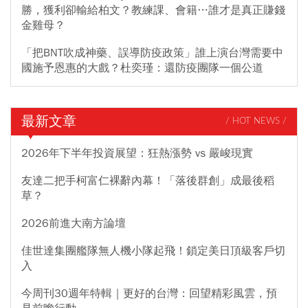
勝，獲利卻輸給柏文？教練課、會籍…誰才是真正賺錢
金雞母？
「把BNT吹成神藥、誤導防疫政策」誰上演台灣需要中
國施予恩惠的大戲？杜奕瑾：還防疫團隊一個公道
最新文章
/ HOT NEWS /
2026年下半年投資展望：狂熱漲勢 vs 嚴峻現實
友達二把手柯富仁裸辭內幕！「落後群創」成最後稻
草？
2026前進大南方論壇
佳世達集團艦隊無人機小隊起飛！鎖定美日頂級客戶切
入
今周刊30週年特輯｜更好的台灣：回望精彩風雲，預