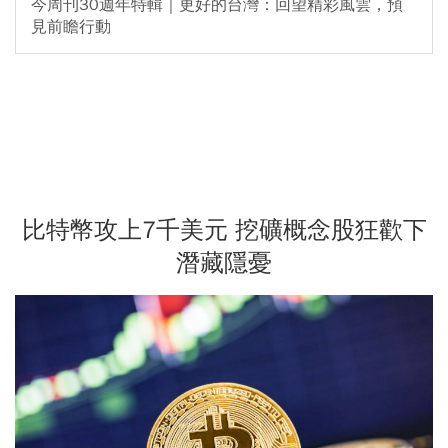
今周刊30週年特輯｜更好的台灣：回望精彩風雲，預
見前瞻行動
比特幣攻上7千美元 挖礦概念股狂歡下
潛藏隱憂