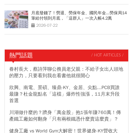
月底發錢了！勞退、勞保年金、國民年金...勞保局14
筆給付領到月底，「這群人」一次入帳4.2萬
2026-07-22
熱門話題
/ HOT ARTICLES /
眷村長大，蔡詩萍聊公務員老父親：不給子女出人頭地
的壓力，只要看到我在看書他就很開心
欣興、南電、景碩、臻鼎-KY、金居、尖點...PCB買誰
最賺？杜金龍點名「這檔」爆炸性強漲，11月末升段
首選
川湖做什麼的？躋身「萬金股」抱1張年賺760萬！傳
產鐵工廠如何翻身「只有兩根鐵憑什麼賣這麼貴」？
健身工廠 vs World Gym大解密！世界健身-KY營收大