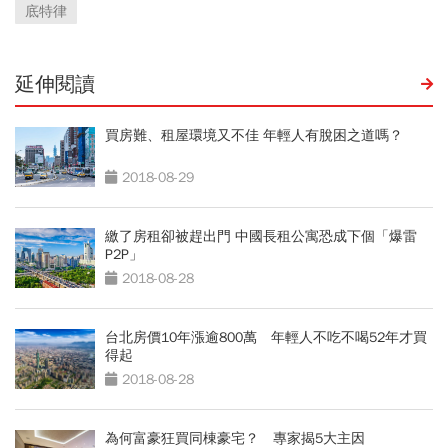
底特律
延伸閱讀
買房難、租屋環境又不佳 年輕人有脫困之道嗎？
2018-08-29
繳了房租卻被趕出門 中國長租公寓恐成下個「爆雷
P2P」
2018-08-28
台北房價10年漲逾800萬 年輕人不吃不喝52年才買
得起
2018-08-28
為何富豪狂買同棟豪宅？ 專家揭5大主因