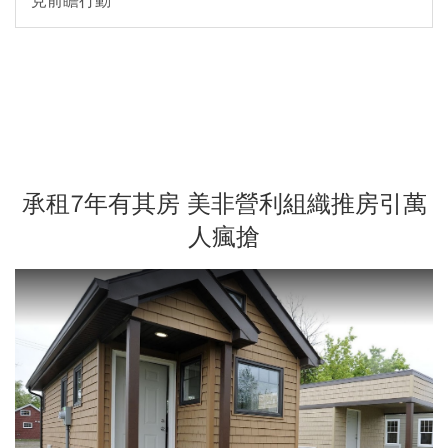
見前瞻行動
承租7年有其房 美非營利組織推房引萬
人瘋搶