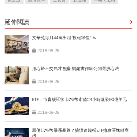
延伸閱讀
文華苑每月44萬出租 投報率僅1％
2018-08-29
用心於不交易才會賺 暢銷書作家公開選股心法
2018-08-29
ETF上市審核延後 比特幣市值24小時蒸發90億美元
2018-08-09
厭倦比特幣暴漲暴跌？搞懂這幾檔ETF搶攻區塊鏈商
機