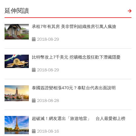
延伸閱讀
承租7年有其房 美非營利組織推房引萬人瘋搶
2018-08-29
比特幣攻上7千美元 挖礦概念股狂歡下潛藏隱憂
2018-08-29
泰國簽證變相漲470元？泰駐台代表出面說明
2018-08-28
超破滅！網友選出「旅遊地雷」 台人最愛都上榜
2018-08-16