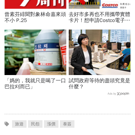
曾素芬緋聞對象林命嘉來頭
去好市多再也不用攜帶實體
不小 P.25
卡片！想申請Costco電子會
員卡 圖文懶人包看這裡
「媽的，我就只是喝了一口
試問政府等待的盡頭究竟是
巴拉刈而已」
什麼？
Ads by
旅遊
民怨
漲價
泰簽