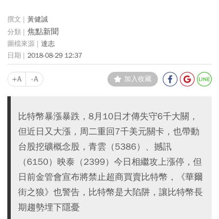
黃健誠
焦點新聞
達志
2018-08-29 12:37
+A
-A
加入收藏
比特幣暴漲暴跌，8月10日才傳失守6千大關，
但近日又大漲，周二重回7千美元關卡，也帶動
台股挖礦概念股，青雲（5386）、撼訊
（6150）映泰（2399）今日相繼攻上漲停，但
日前金管會宣布將禁止超商買賣比特幣，《華爾
街之狼》也警告，比特幣是大陷阱，讓比特幣長
期趨勢埋下隱憂