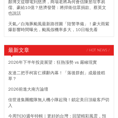
顏博文從聯電到慈濟，商場老將為何會信陳昱瑄李易
儒、豪給10億？慈濟發聲：將捍衛信眾捐款、蔡英文
也說話
天氣／白海豚颱風最新路徑圖「陸警準備」！豪大雨紫
爆影響時間曝光，颱風假機率多大，10日報先看
最新文章
/ HOT NEWS /
2026年下半年投資展望：狂熱漲勢 vs 嚴峻現實
友達二把手柯富仁裸辭內幕！「落後群創」成最後稻
草？
2026前進大南方論壇
佳世達集團艦隊無人機小隊起飛！鎖定美日頂級客戶切
入
今周刊30週年特輯｜更好的台灣：回望精彩風雲，預