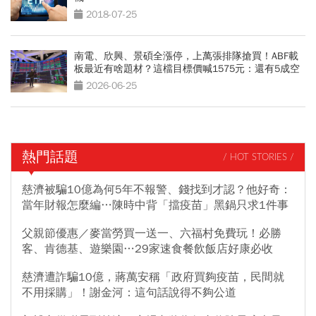
2018-07-25
南電、欣興、景碩全漲停，上萬張排隊搶買！ABF載
板最近有啥題材？這檔目標價喊1575元：還有5成空
間
2026-06-25
熱門話題
/ HOT STORIES /
慈濟被騙10億為何5年不報警、錢找到才認？他好奇：
當年財報怎麼編…陳時中背「擋疫苗」黑鍋只求1件事
父親節優惠／麥當勞買一送一、六福村免費玩！必勝
客、肯德基、遊樂園…29家速食餐飲飯店好康必收
慈濟遭詐騙10億，蔣萬安稱「政府買夠疫苗，民間就
不用採購」！謝金河：這句話說得不夠公道