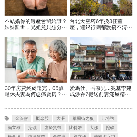
金管會
概念股
大漲
華爾街之狼
比特幣
顧立雄
挖礦
虛擬貨幣
比特幣
大漲
挖礦
概念股
虛擬貨幣
金管會
顧立雄
華爾街之狼