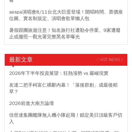
看
aespa演唱會8/11台北大巨蛋登場！開唱時間、票價座
位圖、實名制規定、演唱會歌單懶人包
暑假跟團旅遊注意！知名旅行社遭勒令停業、9家遭廢
止或撤照…觀光署完整黑名單曝光
最新文章
/ HOT NEWS /
2026年下半年投資展望：狂熱漲勢 vs 嚴峻現實
友達二把手柯富仁裸辭內幕！「落後群創」成最後稻
草？
2026前進大南方論壇
佳世達集團艦隊無人機小隊起飛！鎖定美日頂級客戶切
入