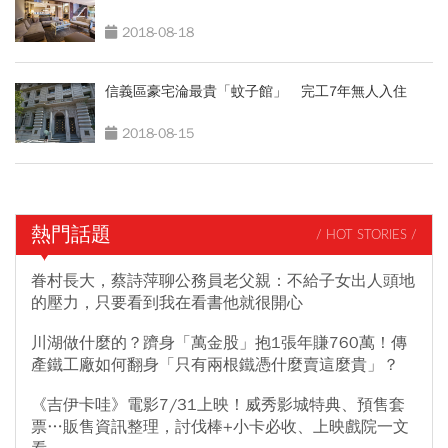
2018-08-18
信義區豪宅淪最貴「蚊子館」 完工7年無人入住
2018-08-15
熱門話題
/ HOT STORIES /
眷村長大，蔡詩萍聊公務員老父親：不給子女出人頭地
的壓力，只要看到我在看書他就很開心
川湖做什麼的？躋身「萬金股」抱1張年賺760萬！傳
產鐵工廠如何翻身「只有兩根鐵憑什麼賣這麼貴」？
《吉伊卡哇》電影7/31上映！威秀影城特典、預售套
票…販售資訊整理，討伐棒+小卡必收、上映戲院一文