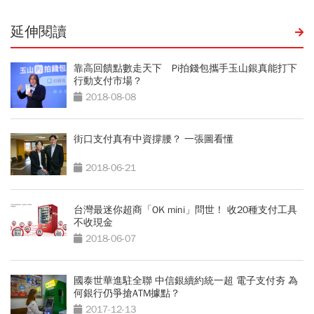
延伸閱讀
靠高回饋點數走天下 Pi拍錢包攜手玉山銀真能打下
行動支付市場？
2018-08-08
街口支付真有中資撐腰？ 一張圖看懂
2018-06-21
台灣最迷你超商「OK mini」問世！ 收20種支付工具
不收現金
2018-06-07
國泰世華進駐全聯 中信銀續約統一超 電子支付夯 為
何銀行仍爭搶ATM據點？
2017-12-13