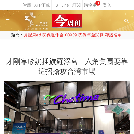
0
熱門：
月配息etf
勞保退休金
00939
勞保年金試算
存股名單
才剛靠珍奶插旗羅浮宮 六角集團要靠
這招搶攻台灣市場