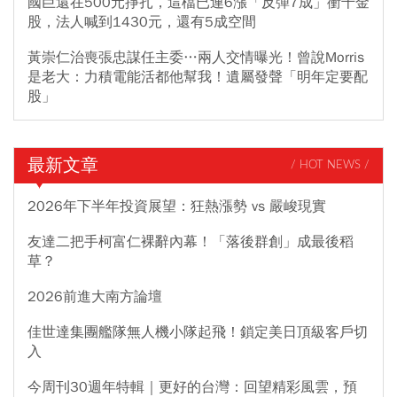
國巨還在500元掙扎，這檔已連6漲「反彈7成」衝千金
股，法人喊到1430元，還有5成空間
黃崇仁治喪張忠謀任主委…兩人交情曝光！曾說Morris
是老大：力積電能活都他幫我！遺屬發聲「明年定要配
股」
最新文章
/ HOT NEWS /
2026年下半年投資展望：狂熱漲勢 vs 嚴峻現實
友達二把手柯富仁裸辭內幕！「落後群創」成最後稻
草？
2026前進大南方論壇
佳世達集團艦隊無人機小隊起飛！鎖定美日頂級客戶切
入
今周刊30週年特輯｜更好的台灣：回望精彩風雲，預