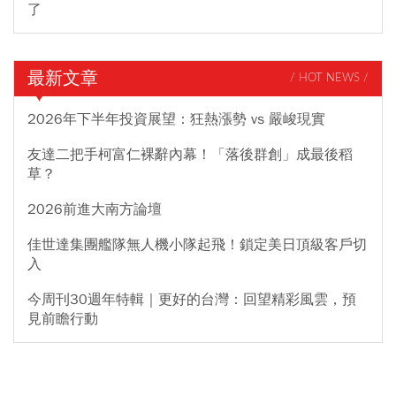
了
最新文章
/ HOT NEWS /
2026年下半年投資展望：狂熱漲勢 vs 嚴峻現實
友達二把手柯富仁裸辭內幕！「落後群創」成最後稻
草？
2026前進大南方論壇
佳世達集團艦隊無人機小隊起飛！鎖定美日頂級客戶切
入
今周刊30週年特輯｜更好的台灣：回望精彩風雲，預
見前瞻行動