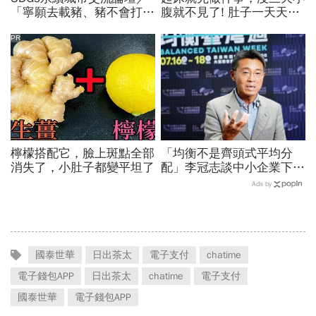
「寧願去載豬、豬不會打
腹就不見了! 肚子一天天變
1999」翻轉客運司機荒！
小！
桃園市4大倡議，重構公共
PR
運輸DNA
檸檬搭配它，臉上斑點全部
「均衡不是齊頭式平均分
消失了，小肚子都變平坦了
配」李冠志談中小企業下一
階段競爭力：從生存走向創
Ads by
造新價值 ｜2026均衡臺灣
週 系列報導
國泰世華
日出茶太
電子支付
chatime
電子錢包APP
日出茶太
chatime
電子支付
國泰世華
電子錢包APP