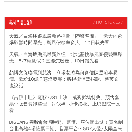
熱門話題
/ HOT STORIES /
天氣／白海豚颱風最新路徑圖「陸警準備」！豪大雨紫
爆影響時間曝光，颱風假機率多大，10日報先看
天氣／白海豚颱風最新路徑！北北基桃暴風圈侵襲率曝
光、8/7颱風假？三颱怎麼走，10日報先看
顏博文從聯電到慈濟，商場老將為何會信陳昱瑄李易
儒、豪給10億？慈濟發聲：將捍衛信眾捐款、蔡英文
也說話
《吉伊卡哇》電影7/31上映！威秀影城特典、預售套
票…販售資訊整理，討伐棒+小卡必收、上映戲院一文
看
BIGBANG演唱會台灣時間、票價、座位圖出爐！實名制
台北高雄4場搶票日期、售票平台…GD/大聲/太陽全來