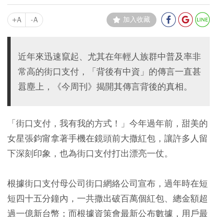
+A
-A
加入收藏
近年來迅速竄起、尤其在年輕人族群中普及率非
常高的街口支付，「背後有中資」的傳言一直甚
囂塵上，《今周刊》揭開其傳言背後的真相。
「街口支付，我有我的方式！」今年過年前，甜美的
女星張鈞甯拿著手機在鏡頭前大撒紅包，讓許多人留
下深刻印象，也為街口支付打出漂亮一仗。
根據街口支付母公司街口網絡公司宣布，過年時在短
短四十五分鐘內，一共撒出破百萬個紅包、總金額超
過一億新台幣；而根據資策會最新公布數據，用戶最