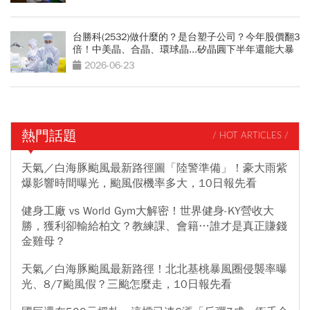
台勝科(2532)做什麼的？是台塑子公司？今年股價翻3
倍！中美晶、合晶、環球晶...矽晶圓下半年還能大暴
漲？
2026-06-23
熱門話題
/ HOT ARTICLES /
天氣／白海豚颱風最新路徑圖「陸警準備」！豪大雨紫
爆影響時間曝光，颱風假機率多大，10日報先看
健身工廠 vs World Gym大解密！世界健身-KY營收大
勝，獲利卻輸給柏文？教練課、會籍…誰才是真正賺錢
金雞母？
天氣／白海豚颱風最新路徑！北北基桃暴風圈侵襲率曝
光、8/7颱風假？三颱怎麼走，10日報先看