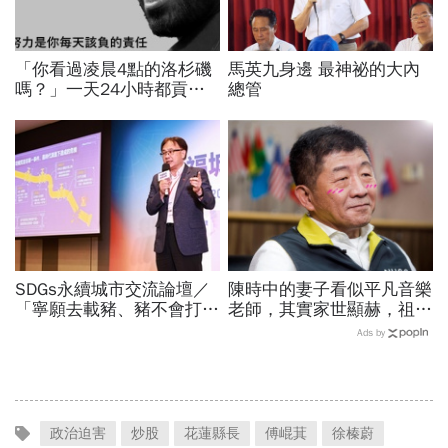
「你看過凌晨4點的洛杉磯
馬英九身邊 最神祕的大內
嗎？」一天24小時都貢獻
總管
給籃球，NBA傳奇Kobe
Bryant教我的事
SDGs永續城市交流論壇／
陳時中的妻子看似平凡音樂
「寧願去載豬、豬不會打
老師，其實家世顯赫，祖父
1999」翻轉客運司機荒！
創辦高醫！大學同學揭底
Ads by
桃園市4大倡議，重構公共
「陳時中戀愛史」
運輸DNA
政治迫害
炒股
花蓮縣長
傅崐萁
徐榛蔚