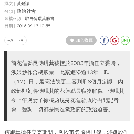
黃健誠
政治社會
取自傅崐萁臉書
2018-09-13 10:58
+A
-A
加入收藏
前花蓮縣長傅崐萁被控於2003年擔任立委時，
涉嫌炒作合機股票，此案纏訟逾13年，昨
（12）日，最高法院更二審判刑8個月定讞，內
政部即刻將傅崐萁的花蓮縣長職務解職。傅崐萁
今上午與妻子徐榛蔚現身花蓮縣政府召開記者
會，強調一切都是民進黨政府的政治迫害。
傅崐萁擔任立委期間，與股市名嘴張世傑，涉嫌炒作