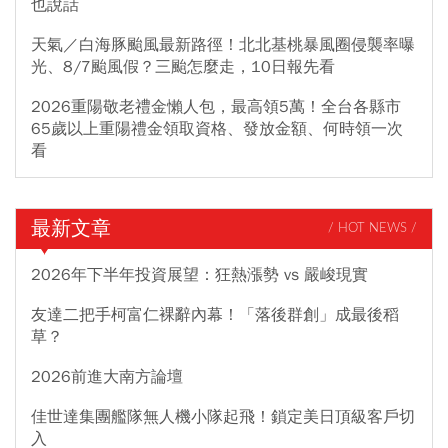
也說話
天氣／白海豚颱風最新路徑！北北基桃暴風圈侵襲率曝
光、8/7颱風假？三颱怎麼走，10日報先看
2026重陽敬老禮金懶人包，最高領5萬！全台各縣市
65歲以上重陽禮金領取資格、發放金額、何時領一次
看
最新文章
/ HOT NEWS /
2026年下半年投資展望：狂熱漲勢 vs 嚴峻現實
友達二把手柯富仁裸辭內幕！「落後群創」成最後稻
草？
2026前進大南方論壇
佳世達集團艦隊無人機小隊起飛！鎖定美日頂級客戶切
入