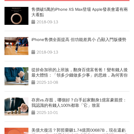
售價破5萬的iPhone XS Max登場 Apple發表會還有兩
大看點
2018-09-13
iPhone售價全面提高 但功能差異小 凸顯入門版優勢
2018-09-13
從拚命加班的上班族，翻身百億富爸爸！變有錢人後
最大體悟：「領多少錢做多少事」的思維，為何害你
變窮？
2025-10-08
存房vs.存股，哪個好？白手起家翻身1億富豪親授：
我認識的有錢人100%都靠「它」致富
2025-10-01
美債大復活？郭哲榮砸1.74億買00687B，現在還虧