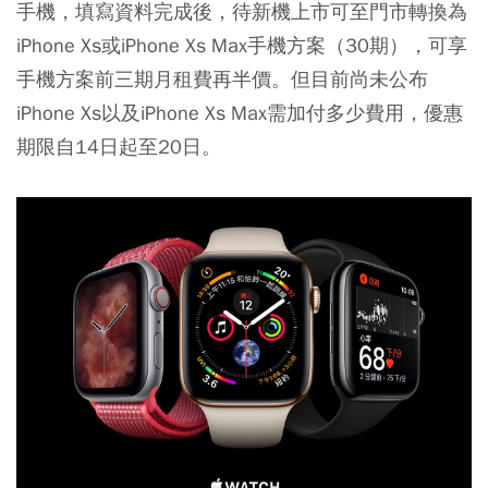
手機，填寫資料完成後，待新機上市可至門市轉換為
iPhone Xs或iPhone Xs Max手機方案（30期），可享
手機方案前三期月租費再半價。但目前尚未公布
iPhone Xs以及iPhone Xs Max需加付多少費用，優惠
期限自14日起至20日。