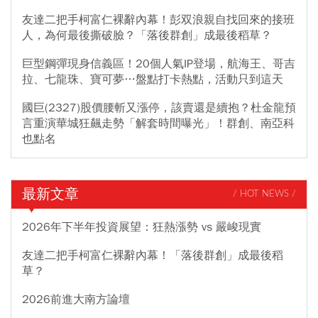
友達二把手柯富仁裸辭內幕！彭双浪親自找回來的接班
人，為何最後撕破臉？「落後群創」成最後稻草？
巨型鋼彈現身信義區！20個人氣IP登場，航海王、哥吉
拉、七龍珠、寶可夢…盤點打卡熱點，活動只到這天
國巨(2327)股價腰斬又漲停，該賣還是續抱？杜金龍預
言重演華城狂飆走勢「解套時間曝光」！群創、南亞科
也點名
最新文章
/ HOT NEWS /
2026年下半年投資展望：狂熱漲勢 vs 嚴峻現實
友達二把手柯富仁裸辭內幕！「落後群創」成最後稻
草？
2026前進大南方論壇