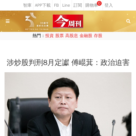
0
熱門：
投資
股票
高股息
金融股
存股
涉炒股判刑8月定讞 傅崐萁：政治迫害