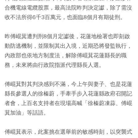
合機電線電纜股票，最高法院昨判決定讞，除了需沒
收不法所得6千3百萬元，也面臨8個月有期徒刑。
昨傅崐萁遭判刑8個月定讞後，花蓮地檢署也即刻啟
動防逃機制，並限制其出入境，近期恐將發監執行，
內政部也依地方制度法，解除傅崐萁花蓮縣長的職
務，未來將由行政院指派代理縣長人選。
傅崐萁對其判決感到不滿，今上午與妻子、也是花蓮
縣長參選人的徐榛蔚，手牽手步入花蓮縣政府召開記
者會，上百名支持者在現場高喊「徐榛蔚凍蒜、傅崐
萁加油」等話語。
傅崐萁表示，此案挑在選舉前的敏感時刻，以突襲式