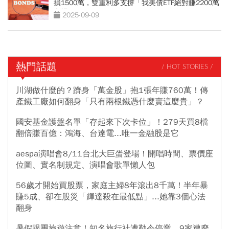
損1500萬，雙重利多支撐「我美債ETF絕對賺2200萬
出場」
2025-09-09
熱門話題
/ HOT STORIES /
川湖做什麼的？躋身「萬金股」抱1張年賺760萬！傳
產鐵工廠如何翻身「只有兩根鐵憑什麼賣這麼貴」？
國安基金護盤名單「存起來下次卡位」！279天買8檔
翻倍賺百億：鴻海、台達電...唯一金融股是它
aespa演唱會8/11台北大巨蛋登場！開唱時間、票價座
位圖、實名制規定、演唱會歌單懶人包
56歲才開始買股票，家庭主婦8年滾出8千萬！半年暴
賺5成、卻在股災「輝達殺在最低點」...她靠3個心法
翻身
暑假跟團旅遊注意！知名旅行社遭勒令停業、9家遭廢