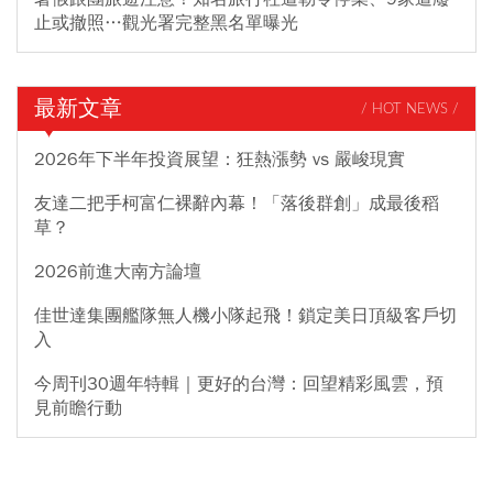
止或撤照…觀光署完整黑名單曝光
最新文章
/ HOT NEWS /
2026年下半年投資展望：狂熱漲勢 vs 嚴峻現實
友達二把手柯富仁裸辭內幕！「落後群創」成最後稻
草？
2026前進大南方論壇
佳世達集團艦隊無人機小隊起飛！鎖定美日頂級客戶切
入
今周刊30週年特輯｜更好的台灣：回望精彩風雲，預
見前瞻行動