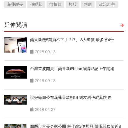
花蓮縣長
傅崐萁
徐榛蔚
炒股
判刑
政治迫害
延伸閱讀
蘋果新機5萬買不下手？i7、i8大降價 最多省4千
2018-09-13
台灣首波開賣！蘋果新iPhone預購登記上午開跑
2018-09-13
說好每周公布花蓮善款明細 網友糾傅崐萁跳票
2018-04-27
四縣市首長身家公開 林佳龍3億居冠 傅崐萁負債近8