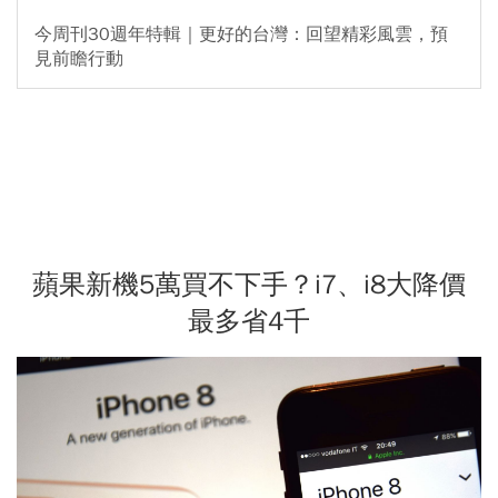
今周刊30週年特輯｜更好的台灣：回望精彩風雲，預
見前瞻行動
蘋果新機5萬買不下手？i7、i8大降價
最多省4千