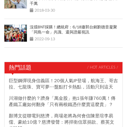
千萬
2018-03-30
沒擋BNT採購！總統府：6/18邀郭台銘劉德音凝聚
「同島一命」共識、還與證嚴視訊
2022-09-13
熱門話題
/ HOT ARTICLES /
巨型鋼彈現身信義區！20個人氣IP登場，航海王、哥吉
拉、七龍珠、寶可夢…盤點打卡熱點，活動只到這天
川湖做什麼的？躋身「萬金股」抱1張年賺760萬！傳
產鐵工廠如何翻身「只有兩根鐵憑什麼賣這麼貴」？
顏博文從聯電到慈濟，商場老將為何會信陳昱瑄李易
儒、豪給10億？慈濟發聲：將捍衛信眾捐款、蔡英文