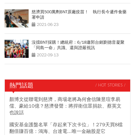
慈濟買500萬劑BNT原廠疫苗！ 執行長今遞件食藥
署申請
2021-06-23
沒擋BNT採購！總統府：6/18邀郭台銘劉德音凝聚
「同島一命」共識、還與證嚴視訊
2022-09-13
熱門話題
/ HOT STORIES /
顏博文從聯電到慈濟，商場老將為何會信陳昱瑄李易
儒、豪給10億？慈濟發聲：將捍衛信眾捐款、蔡英文
也說話
國安基金護盤名單「存起來下次卡位」！279天買8檔
翻倍賺百億：鴻海、台達電...唯一金融股是它