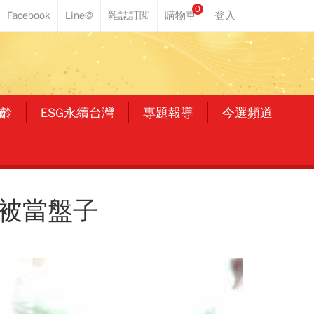
0
齡
ESG永續台灣
專題報導
今選頻道
：被當盤子