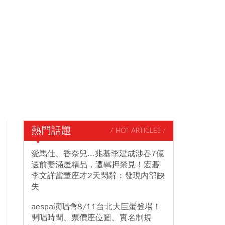
熱門話題
/ HOT ARTICLES /
愛馬仕、香奈兒...兆基李建成涉吞7億
送前妻滿屋精品，遭羈押禁見！宏碁
李文詳當董座才2天閃辭：發現內部缺
失
aespa演唱會8/11台北大巨蛋登場！
開唱時間、票價座位圖、實名制規