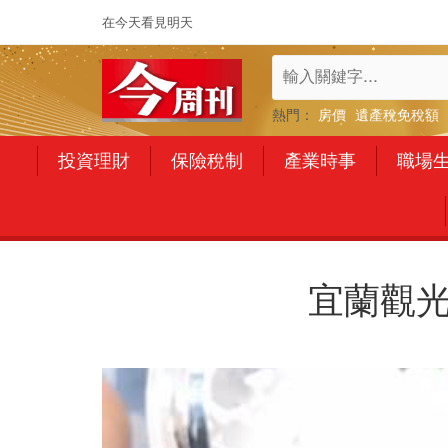
在今天看見明天
熱門：
房價
遺產稅免稅額
投資理財
保險稅制
產業時事
職場
宜蘭觀光