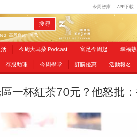
搜尋
fed
高股息etf
美元
生活
今周大耳朵 Podcast
富足今周起
幸福熟
存股助理
今周學堂
訂購優惠
活動報名
區一杯紅茶70元？他怒批