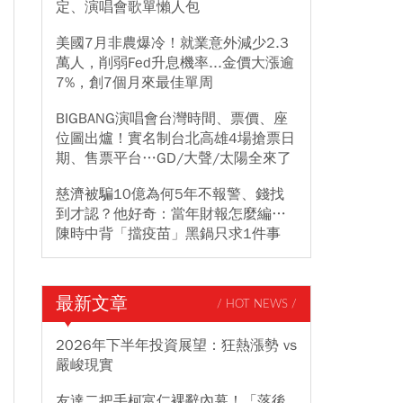
定、演唱會歌單懶人包
美國7月非農爆冷！就業意外減少2.3
萬人，削弱Fed升息機率...金價大漲逾
7%，創7個月來最佳單周
BIGBANG演唱會台灣時間、票價、座
位圖出爐！實名制台北高雄4場搶票日
期、售票平台…GD/大聲/太陽全來了
慈濟被騙10億為何5年不報警、錢找
到才認？他好奇：當年財報怎麼編…
陳時中背「擋疫苗」黑鍋只求1件事
最新文章
/ HOT NEWS /
2026年下半年投資展望：狂熱漲勢 vs
嚴峻現實
友達二把手柯富仁裸辭內幕！「落後