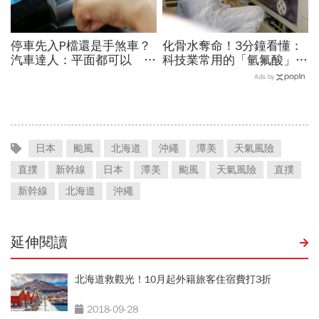
停車先入P檔還是手煞車？
化骨水奪命！3分鐘看懂：
汽車達人：平面都可以 斜
科技業常用的「氫氟酸」，
坡才有分！
到底是什麼？
Ads by
日本
颱風
北海道
沖繩
潭美
天氣風險
直撲
新幹線
日本
潭美
颱風
天氣風險
直撲
新幹線
北海道
沖繩
延伸閱讀
北海道救觀光！10月起外籍旅客住宿費打3折
2018-09-28