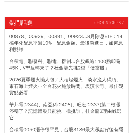
熱門話題
/ HOT STORIES /
00878、00929、00891、00923...8月除息ETF：14
檔年化配息率逾10%！配息金額、最後買進日，如何息
利雙賺
台積電、聯發科、聯電、群創...台股飆逾1400點叩關
45K，V型反轉來了？杜金龍先挑2檔「便當股」
2026夏季煙火懶人包／大稻埕煙火、淡水漁人碼頭、
東石海上煙火…全台花火施放時間、表演卡司、最佳觀
賞點必看
華邦電(2344)、南亞科(2408)、旺宏(2337)第二根漲
停穩了？記憶體股只能挑一檔挑誰，杜金龍2理由喊選
它
台積電0050漲停很罕見，台股3186最大漲點背後有隱