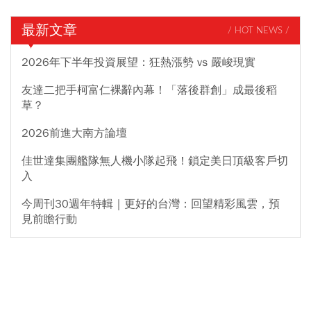
最新文章
/ HOT NEWS /
2026年下半年投資展望：狂熱漲勢 vs 嚴峻現實
友達二把手柯富仁裸辭內幕！「落後群創」成最後稻
草？
2026前進大南方論壇
佳世達集團艦隊無人機小隊起飛！鎖定美日頂級客戶切
入
今周刊30週年特輯｜更好的台灣：回望精彩風雲，預
見前瞻行動