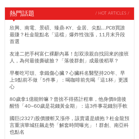
熱門話題
/ HOT ARTICLES /
欣興、南電、景碩、臻鼎-KY、金居、尖點...PCB買誰
最賺？杜金龍點名「這檔」爆炸性強漲，11月末升段
首選
友達二把手柯富仁裸辭內幕！彭双浪親自找回來的接班
人，為何最後撕破臉？「落後群創」成最後稻草？
早餐吃可頌、拿鐵傷心臟？心臟科名醫堅持20年、早
上9點前不做「5件事」：喝咖啡前先喝「這1杯」更護
心
80歲拿1億能幹嘛？曾捨不得搭計程車，他身價8億後
醒悟「40~60歲是花錢黃金期」：這3件事花錢別手軟
國巨(2327)股價腰斬又漲停，該賣還是續抱？杜金龍預
言重演華城狂飆走勢「解套時間曝光」！群創、南亞科
也點名