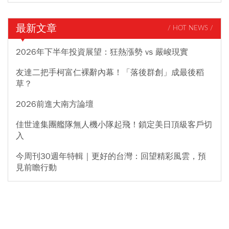
最新文章
/ HOT NEWS /
2026年下半年投資展望：狂熱漲勢 vs 嚴峻現實
友達二把手柯富仁裸辭內幕！「落後群創」成最後稻
草？
2026前進大南方論壇
佳世達集團艦隊無人機小隊起飛！鎖定美日頂級客戶切
入
今周刊30週年特輯｜更好的台灣：回望精彩風雲，預
見前瞻行動