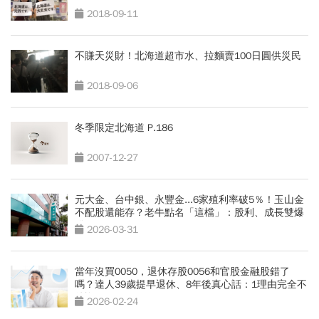
2018-09-11
不賺天災財！北海道超市水、拉麵賣100日圓供災民
2018-09-06
冬季限定北海道 P.186
2007-12-27
元大金、台中銀、永豐金...6家殖利率破5％！玉山金
不配股還能存？老牛點名「這檔」：股利、成長雙爆
發
2026-03-31
當年沒買0050，退休存股0056和官股金融股錯了
嗎？達人39歲提早退休、8年後真心話：1理由完全不
後悔
2026-02-24