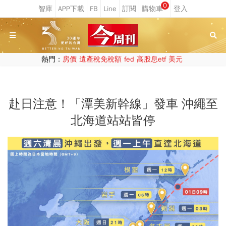
0
熱門：
房價
遺產稅免稅額
fed
高股息etf
美元
赴日注意！「潭美新幹線」發車 沖繩至
北海道站站皆停