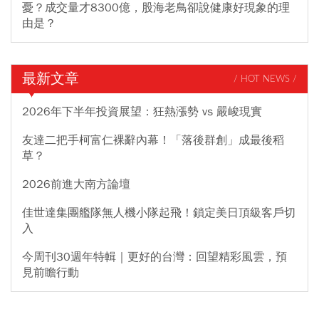
憂？成交量才8300億，股海老鳥卻說健康好現象的理
由是？
最新文章
/ HOT NEWS /
2026年下半年投資展望：狂熱漲勢 vs 嚴峻現實
友達二把手柯富仁裸辭內幕！「落後群創」成最後稻
草？
2026前進大南方論壇
佳世達集團艦隊無人機小隊起飛！鎖定美日頂級客戶切
入
今周刊30週年特輯｜更好的台灣：回望精彩風雲，預
見前瞻行動