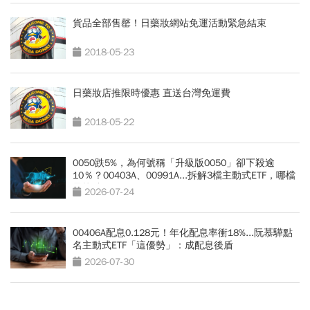
貨品全部售罄！日藥妝網站免運活動緊急結束
2018-05-23
日藥妝店推限時優惠 直送台灣免運費
2018-05-22
0050跌5%，為何號稱「升級版0050」卻下殺逾
10％？00403A、00991A...拆解3檔主動式ETF，哪檔
最抗跌？
2026-07-24
00406A配息0.128元！年化配息率衝18%...阮慕驊點
名主動式ETF「這優勢」：成配息後盾
2026-07-30