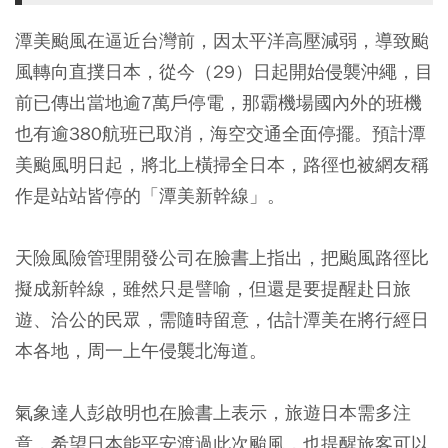
潭美颱風在逼近台灣前，因太平洋高壓減弱，導致颱
風轉向直撲日本，從今（29）日起開始侵襲沖繩，目
前已傳出當地逾7萬戶停電，那霸機場國內外的班機
也有逾380航班已取消，海空交通全面停擺。預計潭
美颱風明日起，將北上橫掃全日本，路徑也被網友稱
作是站站皆停的「潭美新幹線」。
天險風險管理開發公司在臉書上指出，把颱風路徑比
擬成新幹線，雖然只是譬喻，但還是要提醒赴日旅
遊、洽公的民眾，需隨時留意，估計潭美在將行經日
本各地，周一上午侵襲北海道。
氣象達人彭啟明也在臉書上表示，旅遊日本需多注
意，希望日本能平安渡過此次颱風，也提醒旅客可以