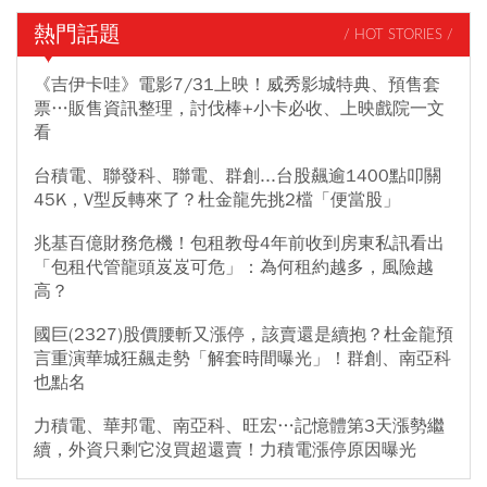
熱門話題
/ HOT STORIES /
《吉伊卡哇》電影7/31上映！威秀影城特典、預售套
票…販售資訊整理，討伐棒+小卡必收、上映戲院一文
看
台積電、聯發科、聯電、群創...台股飆逾1400點叩關
45K，V型反轉來了？杜金龍先挑2檔「便當股」
兆基百億財務危機！包租教母4年前收到房東私訊看出
「包租代管龍頭岌岌可危」：為何租約越多，風險越
高？
國巨(2327)股價腰斬又漲停，該賣還是續抱？杜金龍預
言重演華城狂飆走勢「解套時間曝光」！群創、南亞科
也點名
力積電、華邦電、南亞科、旺宏…記憶體第3天漲勢繼
續，外資只剩它沒買超還賣！力積電漲停原因曝光