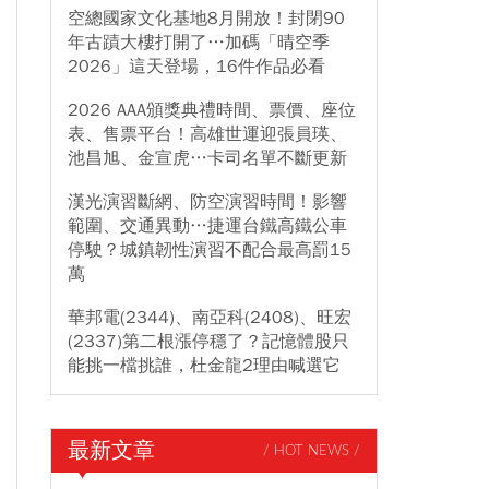
空總國家文化基地8月開放！封閉90
年古蹟大樓打開了…加碼「晴空季
2026」這天登場，16件作品必看
2026 AAA頒獎典禮時間、票價、座位
表、售票平台！高雄世運迎張員瑛、
池昌旭、金宣虎…卡司名單不斷更新
漢光演習斷網、防空演習時間！影響
範圍、交通異動…捷運台鐵高鐵公車
停駛？城鎮韌性演習不配合最高罰15
萬
華邦電(2344)、南亞科(2408)、旺宏
(2337)第二根漲停穩了？記憶體股只
能挑一檔挑誰，杜金龍2理由喊選它
最新文章
/ HOT NEWS /