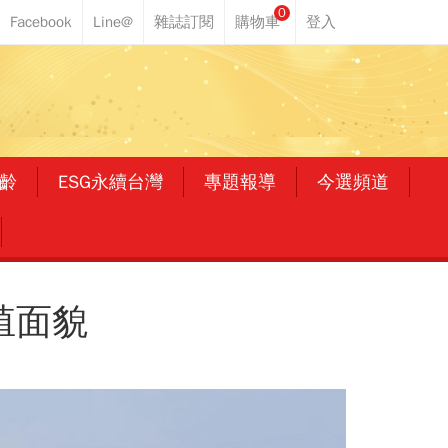
0
齡
ESG永續台灣
專題報導
今選頻道
殖面貌