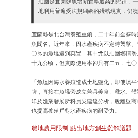
壯圍是宜蘭縣魚塭閒置率最高的鄉鎮，一
地利用普遍受法規綑綁的殘酷現實，仍澆
宜蘭縣是北台灣養殖重鎮，二十年前全盛時
魚聞名。近年來，因水產疾病不定時襲擊、
○％的魚塭遭到棄置。其中尤以壯圍鄉情勢
十九公頃，但實際使用率卻只有二五．七○
「魚塭因海水養殖造成土地鹽化，即使填平
牌，直接在魚塭旁成立兼具美食、戲水、體
洋及漁業發展所科員吳建達分析，脫離盤商
也提高養殖戶對水產疾病的耐受力。
農地農用限制 點出地方創生難解議題