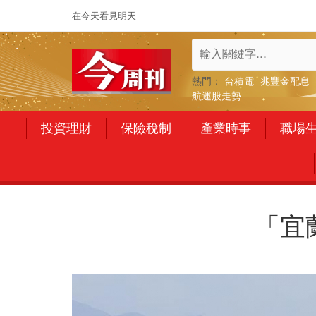
在今天看見明天
熱門：
台積電
兆豐金配息
航運股走勢
投資理財
保險稅制
產業時事
職場
「宜