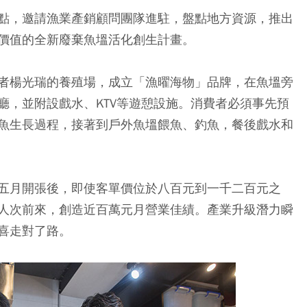
點，邀請漁業產銷顧問團隊進駐，盤點地方資源，推出
價值的全新廢棄魚塭活化創生計畫。
者楊光瑞的養殖場，成立「漁曜海物」品牌，在魚塭旁
廳，並附設戲水、KTV等遊憩設施。消費者必須事先預
魚生長過程，接著到戶外魚塭餵魚、釣魚，餐後戲水和
五月開張後，即使客單價位於八百元到一千二百元之
人次前來，創造近百萬元月營業佳績。產業升級潛力瞬
喜走對了路。