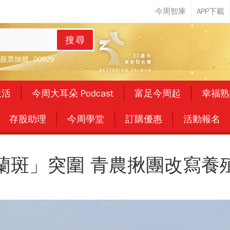
搜尋
股票抽籤
00929
生活
今周大耳朵 Podcast
富足今周起
幸福熟
存股助理
今周學堂
訂購優惠
活動報名
蘭斑」突圍 青農揪團改寫養