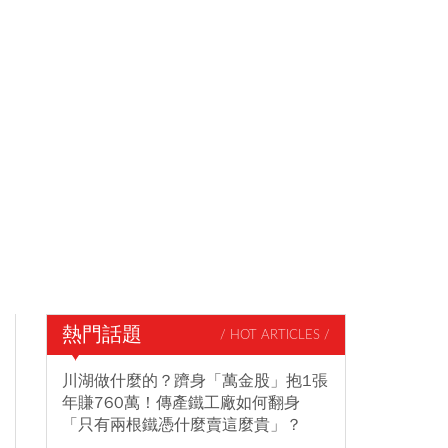
熱門話題
/ HOT ARTICLES /
川湖做什麼的？躋身「萬金股」抱1張
年賺760萬！傳產鐵工廠如何翻身
「只有兩根鐵憑什麼賣這麼貴」？