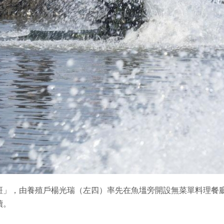
斑」，由養殖戶楊光瑞（左四）率先在魚塭旁開設無菜單料理餐
續。