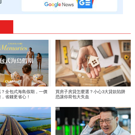
抓？全包式海島假期，一價
買房子房貸怎麼選？小心3大貸款陷阱
樂，省錢更省心！
恐讓你荷包大失血
PR