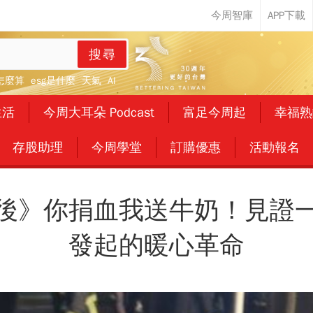
搜尋
怎麼算
esg是什麼
天氣
AI
生活
今周大耳朵 Podcast
富足今周起
幸福熟
存股助理
今周學堂
訂購優惠
活動報名
後》你捐血我送牛奶！見證
發起的暖心革命