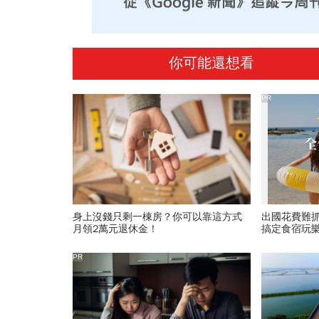
你可能還想看
PR
身上沒錢只剩一棟房？你可以靠這方式
出國花費難
月領2萬元退休金！
搞定食宿玩
PR