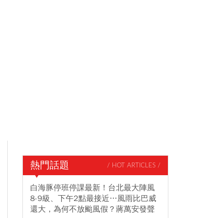
熱門話題
/ HOT ARTICLES /
白海豚停班停課最新！台北最大陣風
8-9級、下午2點最接近…風雨比巴威
還大，為何不放颱風假？蔣萬安發聲