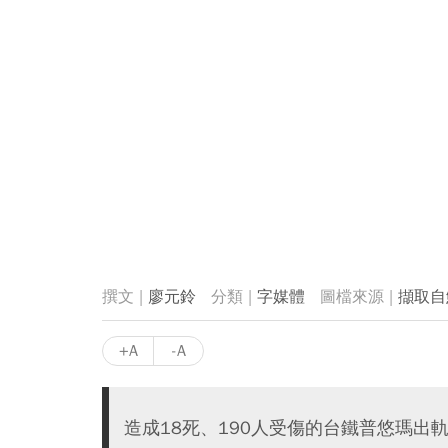
廖元鈴
字媒體
擷取自
+A
-A
造成18死、190人受傷的台鐵普悠瑪