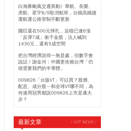
白海豚颱風交通異動》華航、長榮、
虎航、星宇8/9取消航班，台鐵高鐵捷
運航運公路管制不斷更新
國巨還在500元掙扎，這檔已連6漲
「反彈7成」衝千金股，法人喊到
1430元，還有5成空間
把台灣經濟說得一無是處，但數字會
說話！謝金河：中國更依賴台灣「仍
很需要我們的半導體」
009826「台版VT」可以買？股價、
配息、成分股…和全球VT哪不同，為
何連周冠男都說009826上市是邁大
步？
最新文章
/ HOT NEWS /