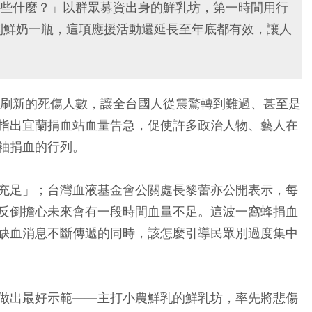
些什麼？」以群眾募資出身的鮮乳坊，第一時間用行
到鮮奶一瓶，這項應援活動還延長至年底都有效，讓人
斷刷新的死傷人數，讓全台國人從震驚轉到難過、甚至是
指出宜蘭捐血站血量告急，促使許多政治人物、藝人在
袖捐血的行列。
充足」；台灣血液基金會公關處長黎蕾亦公開表示，每
反倒擔心未來會有一段時間血量不足。這波一窩蜂捐血
缺血消息不斷傳遞的同時，該怎麼引導民眾別過度集中
做出最好示範——主打小農鮮乳的鮮乳坊，率先將悲傷