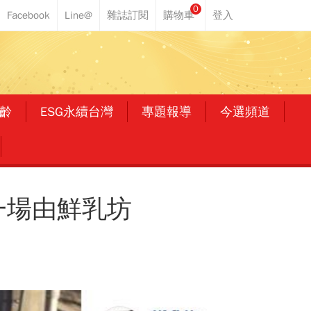
0
齡
ESG永續台灣
專題報導
今選頻道
一場由鮮乳坊