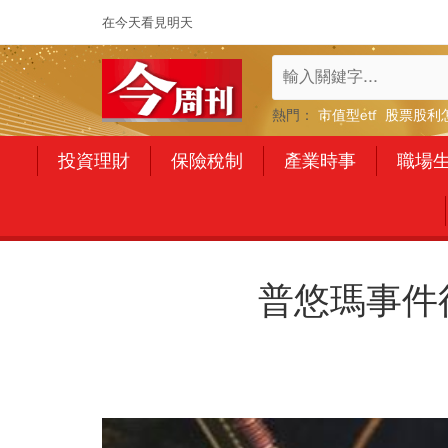
在今天看見明天
熱門：
市值型etf
股票股利
投資理財
保險稅制
產業時事
職場
普悠瑪事件