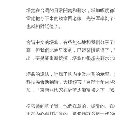
塔鑫在台灣的日常開銷和薪水，增加幅度都
當他把存下來的錢拿回老家，先被
匯率
剝了
也就相對貶值了。
會講中文的塔鑫，有些無奈地和我們分享了
高，但我們比較早來的，已經習慣這邊了，
出，要是能重新選擇，塔鑫也很想去薪水比
塔鑫的說法，呼應了國內企業老闆的示警。
科技協會活動時，大膽預言「台灣十年內將
加，「東南亞國家在經濟逐漸富裕之下，減
從塔鑫到童子賢，他們在意的、擔憂的、在
正在內心精打細算的，還包括許多這一代的