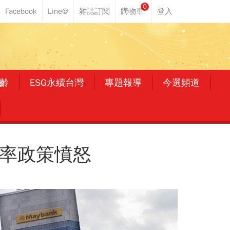
0
齡
ESG永續台灣
專題報導
今選頻道
匯率政策憤怒