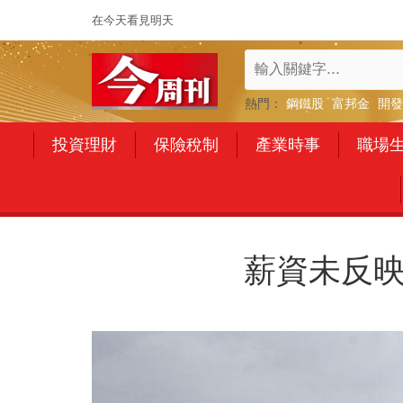
在今天看見明天
熱門：
鋼鐵股
富邦金
開發
投資理財
保險稅制
產業時事
職場
薪資未反映