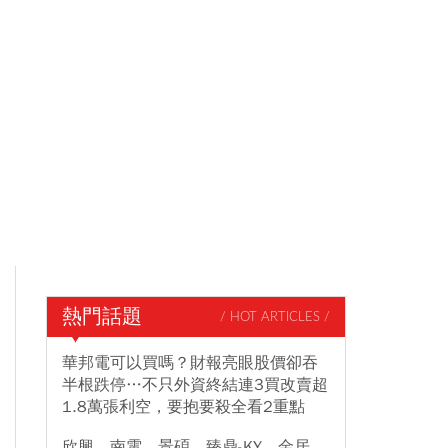
熱門話題
/ HOT ARTICLES /
華邦電可以買嗎？財報亮眼股價卻吞
半根跌停…不只外資終結連3買改賣超
1.8萬張利空，要抱要殺全看2重點
欣興、南電、景碩、臻鼎-KY、金居、