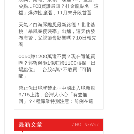
尖點...PCB買誰最賺？杜金龍點名「這
檔」爆炸性強漲，11月末升段首選
天氣／白海豚颱風最新路徑！北北基
桃「暴風圈侵襲率」出爐，這天估發
布海警，父親節會影響嗎？10日報先
看
0050賺1200萬還不賣？現在還能買
嗎？郭哲榮砸1億狂掃1100張揭「出
場點位」：台股4萬7不敢買「可憐
哪」
禁止你出境就禁止…中國出入境新規
9/15上路，台灣人小心「有去無
回」？4種職業特別注意：前例在這
最新文章
/ HOT NEWS /