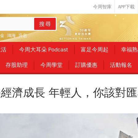
搜尋
金
鴻海
升息
生活
今周大耳朵 Podcast
富足今周起
幸福熟
存股助理
今周學堂
訂購優惠
活動報名
經濟成長 年輕人，你該對