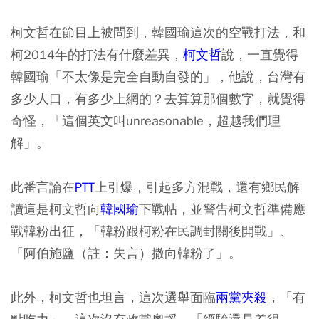
柯文哲在節目上被問到，韓國瑜這次的空戰打法，和
柯2014年的打法有什麼差異，
柯文哲
說，一直覺得
韓國瑜「不太像是完全自動自發的」，他說，台灣有
多少人口，有多少上網的？去算算那個數字，就覺得
奇怪，「這個英文叫unreasonable，超越我們理
解」。
此番言論在
PTT
上引爆，引起多方混戰，還有鄉民解
讀這是柯文哲向
韓國瑜
下戰帖，並警告柯文哲準備應
戰韓粉出征，「韓粉跟柯粉在民調封關後開戰」、
「阿伯施鹽（註：失言）撒向韓粉了」。
此外，柯文哲也坦言，這次選舉面臨
兩黨夾殺
，「有