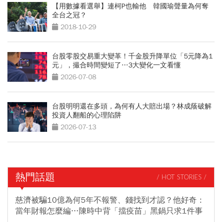
【用數據看選舉】連柯P也輸他 韓國瑜聲量為何奪
全台之冠？
2018-10-29
台股零股交易重大變革！千金股升降單位「5元降為1
元」，撮合時間變短了…3大變化一文看懂
2026-07-08
台股明明還在多頭，為何有人大賠出場？林成蔭破解
投資人翻船的心理陷阱
2026-07-13
熱門話題
/ HOT STORIES /
慈濟被騙10億為何5年不報警、錢找到才認？他好奇：
當年財報怎麼編…陳時中背「擋疫苗」黑鍋只求1件事