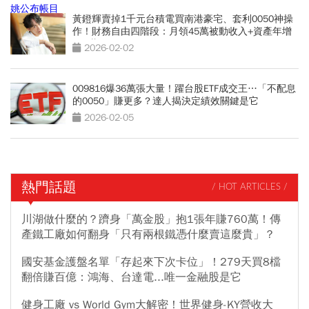
黃鐙輝賣掉1千元台積電買南港豪宅、套利0050神操
作！財務自由四階段：月領45萬被動收入+資產年增
230萬
2026-02-02
009816爆36萬張大量！躍台股ETF成交王…「不配息
的0050」賺更多？達人揭決定績效關鍵是它
2026-02-05
熱門話題
/ HOT ARTICLES /
川湖做什麼的？躋身「萬金股」抱1張年賺760萬！傳
產鐵工廠如何翻身「只有兩根鐵憑什麼賣這麼貴」？
國安基金護盤名單「存起來下次卡位」！279天買8檔
翻倍賺百億：鴻海、台達電...唯一金融股是它
健身工廠 vs World Gym大解密！世界健身-KY營收大