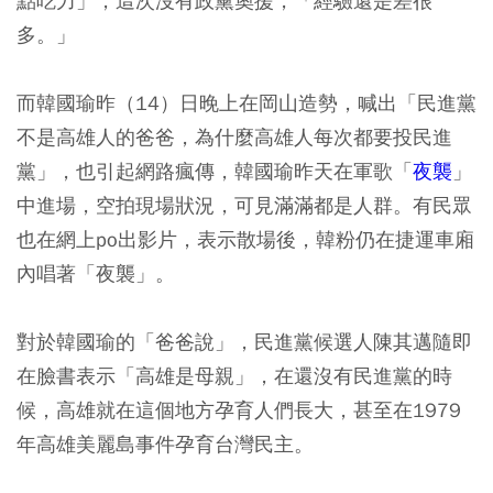
點吃力」，這次沒有政黨奧援，「經驗還是差很
多。」
而韓國瑜昨（14）日晚上在岡山造勢，喊出「民進黨
不是高雄人的爸爸，為什麼高雄人每次都要投民進
黨」，也引起網路瘋傳，韓國瑜昨天在軍歌「
夜襲
」
中進場，空拍現場狀況，可見滿滿都是人群。有民眾
也在網上po出影片，表示散場後，韓粉仍在捷運車廂
內唱著「夜襲」。
對於韓國瑜的「爸爸說」，民進黨候選人陳其邁隨即
在臉書表示「高雄是母親」，在還沒有民進黨的時
候，高雄就在這個地方孕育人們長大，甚至在1979
年高雄美麗島事件孕育台灣民主。