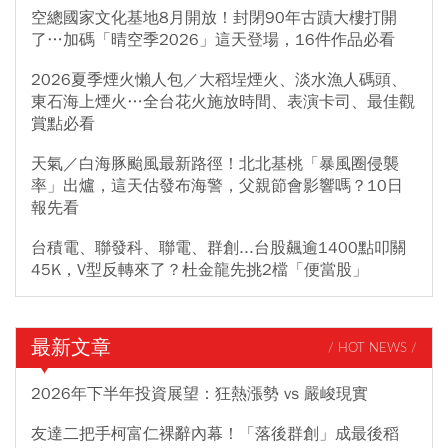
空總國家文化基地8月開放！封閉90年古蹟大樓打開
了…加碼「晴空季2026」這天登場，16件作品必看
2026夏季煙火懶人包／大稻埕煙火、淡水漁人碼頭、
東石海上煙火…全台花火施放時間、表演卡司、最佳觀
賞點必看
天氣／白海豚颱風最新路徑！北北基桃「暴風圈侵襲
率」出爐，這天估發布海警，父親節會影響嗎？10日
報先看
台積電、聯發科、聯電、群創...台股飆逾1400點叩關
45K，V型反轉來了？杜金龍先挑2檔「便當股」
最新文章
/ HOT NEWS /
2026年下半年投資展望：狂熱漲勢 vs 嚴峻現實
友達二把手柯富仁裸辭內幕！「落後群創」成最後稻