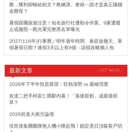
勝，獲利卻輸給柏文？教練課、會籍…誰才是真正賺錢
金雞母？
暑假跟團旅遊注意！知名旅行社遭勒令停業、9家遭廢
止或撤照…觀光署完整黑名單曝光
2027(116年)行事曆／明年過年時間、春節放幾天、寒
假暑假日期？連假3天以上有9個：請假攻略懶人包
最新文章
/ HOT NEWS /
2026年下半年投資展望：狂熱漲勢 vs 嚴峻現實
友達二把手柯富仁裸辭內幕！「落後群創」成最後稻
草？
2026前進大南方論壇
佳世達集團艦隊無人機小隊起飛！鎖定美日頂級客戶切