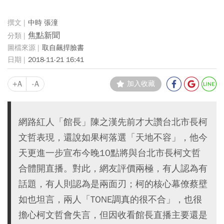
中時 張潼
焦點新聞
取自飆捍臉書
2018-11-21 16:41
+A
-A
加入收藏
網路紅人「館長」陳之漢先前才大讚台北市長柯
文哲表現，還說如果柯落選「天地不容」，他今
天更進一步宣布今晚10點將與台北市長柯文哲
合體開直播。對此，網友評價兩極，有人認為有
話題，有人則認為是兩面刃；柯的核心幕僚蔡壁
如也坦言，兩人「TONE調真的很不合」，也很
擔心柯文哲會失言，但因收看館長直播主要還是