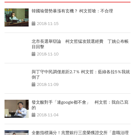
韓國瑜聲勢暴漲有玄機？ 柯文哲嗆：不合理
2018-11-15
北市長選舉辯論 柯文哲猛攻競選經費 丁姚公布帳
目回擊
2018-11-10
與丁守中民調僅差距2.7％ 柯文哲：藍綠各拉5％我就
倒了
2018-11-09
發文酸對手「連google都不會」 柯文哲：我自己寫
的
2018-11-04
全數指標滿分！兆豐銀行三度榮獲證交所「盡職治理