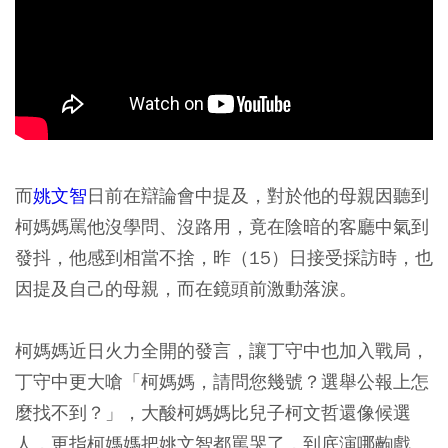
而
姚文智
日前在辯論會中提及，對於他的母親因聽到
柯媽媽罵他沒學問、沒路用，竟在陰暗的客廳中氣到
發抖，他感到相當不捨，昨（15）日接受採訪時，也
因提及自己的母親，而在鏡頭前激動落淚。
柯媽媽近日火力全開的發言，讓丁守中也加入戰局，
丁守中更大嗆「柯媽媽，請問您幾號？選舉公報上怎
麼找不到？」，大酸柯媽媽比兒子柯文哲還像候選
人，更指柯媽媽把姚文智都罵哭了，到底演哪齣戲。