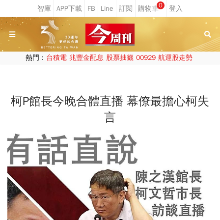
0
熱門：
台積電
兆豐金配息
股票抽籤
00929
航運股走勢
柯P館長今晚合體直播 幕僚最擔心柯失
言