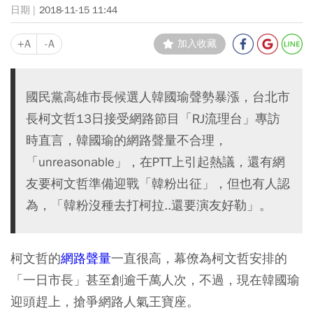
2018-11-15 11:44
+A
-A
加入收藏
國民黨高雄市長候選人韓國瑜聲勢暴漲，台北市
長柯文哲13日接受網路節目「RJ流理台」專訪
時直言，韓國瑜的網路聲量不合理，
「unreasonable」，在PTT上引起熱議，還有網
友要柯文哲準備迎戰「韓粉出征」，但也有人認
為，「韓粉沒種去打柯拉..還要演友好勒」。
柯文哲的
網路聲量
一直很高，幕僚為柯文哲安排的
「一日市長」甚至創逾千萬人次，不過，現在韓國瑜
迎頭趕上，搶爭網路人氣王寶座。