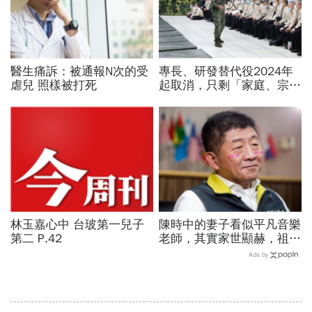
醫生痛訴：被通報N次的受
專長、研發替代役2024年
虐兒 照樣被打死
起取消，只剩「家庭、宗
教」未來也要打靶…申請資
格、役期薪資一次看
林玉嘉心中 台玻第一兒子
陳時中的妻子看似平凡音樂
第二 P.42
老師，其實家世顯赫，祖父
創辦高醫！大學同學揭底
Ads by
「陳時中戀愛史」