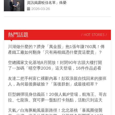
資訊揭露較佳名單」殊榮
2026-03-26
熱門話題
/ HOT STORIES /
川湖做什麼的？躋身「萬金股」抱1張年賺760萬！傳
產鐵工廠如何翻身「只有兩根鐵憑什麼賣這麼貴」？
空總國家文化基地8月開放！封閉90年古蹟大樓打開
了…加碼「晴空季2026」這天登場，16件作品必看
友達二把手柯富仁裸辭內幕！彭双浪親自找回來的接班
人，為何最後撕破臉？「落後群創」成最後稻草？
巨型鋼彈現身信義區！20個人氣IP登場，航海王、哥吉
拉、七龍珠、寶可夢…盤點打卡熱點，活動只到這天
天氣／白海豚颱風最新路徑！北北基桃「暴風圈侵襲