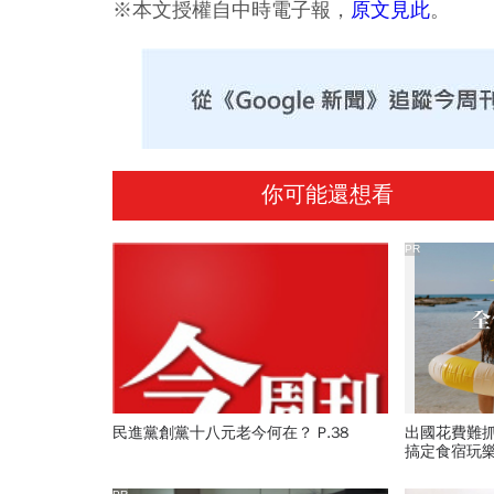
※本文授權自中時電子報，
原文見此
。
你可能還想看
PR
民進黨創黨十八元老今何在？ P.38
出國花費難
搞定食宿玩