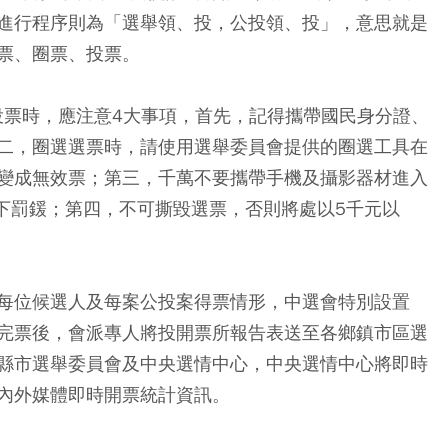
進行程序則為「選舉領、投，公投領、投」，意思就是
票、圈票、投票。
投票時，應注意4大事項，首先，
記得攜帶國民身分證、
二，
圈選選票時，請使用選舉委員會提供的圈選工具在
變成無效票；第三，
千萬不要攜帶手機及攝影器材進入
下罰鍰；第四，
不可撕毀選票，
否則將處以5千元以
每位候選人及每案公投案得票情形，中選會特別設置
完票後，會派專人將投開票所報告表送至各鄉鎮市區選
縣市選舉委員會及中央選情中心，中央選情中心將即時
內外媒體即時開票統計資訊。