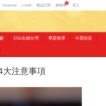
0
齡
ESG永續台灣
專題報導
今選頻道
4大注意事項