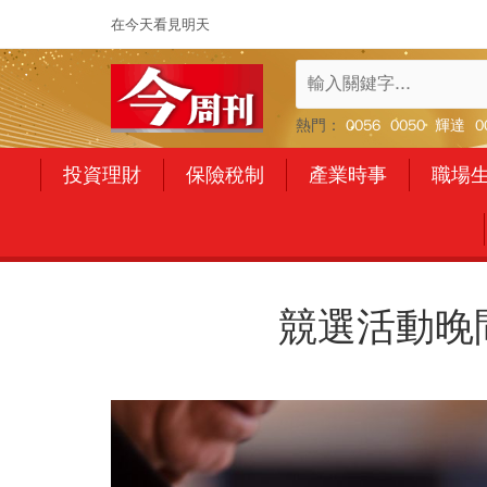
在今天看見明天
熱門：
0056
0050
輝達
0
投資理財
保險稅制
產業時事
職場
競選活動晚