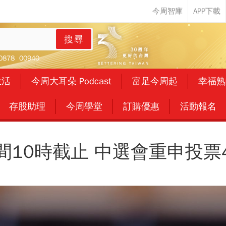
搜尋
0878
00940
生活
今周大耳朵 Podcast
富足今周起
幸福熟
存股助理
今周學堂
訂購優惠
活動報名
間10時截止 中選會重申投票