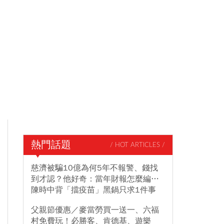
熱門話題
/ HOT ARTICLES /
慈濟被騙10億為何5年不報警、錢找
到才認？他好奇：當年財報怎麼編…
陳時中背「擋疫苗」黑鍋只求1件事
父親節優惠／麥當勞買一送一、六福
村免費玩！必勝客、肯德基、遊樂