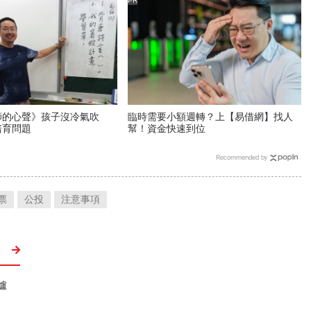
PR
師的心聲》孩子沒冷氣吹
臨時需要小額週轉？上【易借網】找人
培育問題
幫！資金快速到位
Recommended by
票
公投
注意事項
爐