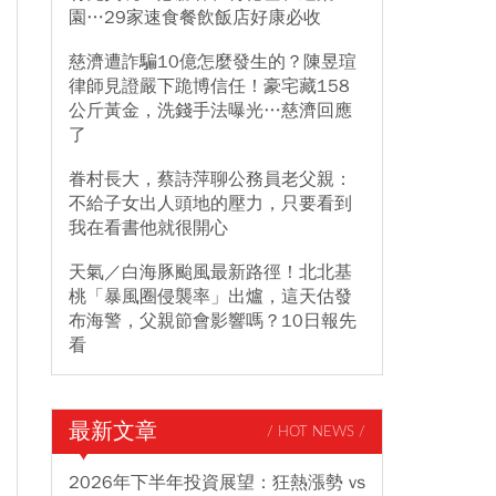
園…29家速食餐飲飯店好康必收
慈濟遭詐騙10億怎麼發生的？陳昱瑄
律師見證嚴下跪博信任！豪宅藏158
公斤黃金，洗錢手法曝光…慈濟回應
了
眷村長大，蔡詩萍聊公務員老父親：
不給子女出人頭地的壓力，只要看到
我在看書他就很開心
天氣／白海豚颱風最新路徑！北北基
桃「暴風圈侵襲率」出爐，這天估發
布海警，父親節會影響嗎？10日報先
看
最新文章
/ HOT NEWS /
2026年下半年投資展望：狂熱漲勢 vs