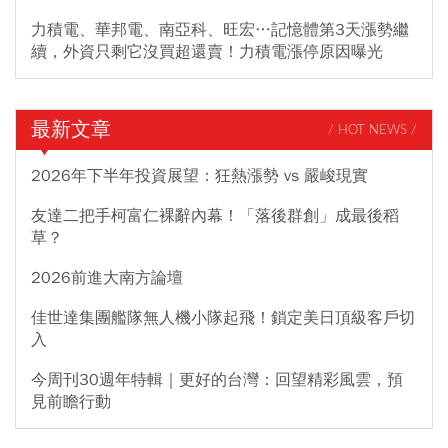
力積電、華邦電、南亞科、旺宏…記憶體第3天漲勢繼
續，外資只剩它沒買超還賣！力積電漲停原因曝光
最新文章
/ HOT NEWS /
2026年下半年投資展望：狂熱漲勢 vs 嚴峻現實
友達二把手柯富仁裸辭內幕！「落後群創」成最後稻
草？
2026前進大南方論壇
佳世達集團艦隊無人機小隊起飛！鎖定美日頂級客戶切
入
今周刊30週年特輯｜更好的台灣：回望精彩風雲，預
見前瞻行動