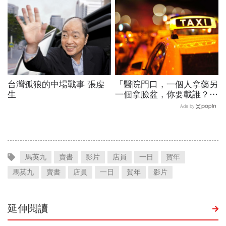
量？
台灣孤狼的中場戰事 張虔
「醫院門口，一個人拿藥另
生
一個拿臉盆，你要載誰？」
一個計程車司機給我們上了
Ads by
13年的MBA課
馬英九
賣書
影片
店員
一日
賀年
馬英九
賣書
店員
一日
賀年
影片
延伸閱讀