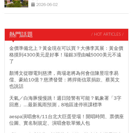
出來
2026-06-02
熱門話題
/ HOT ARTICLES /
金價準備北上？黃金現在可以買？大佛李其展：黃金價
格摸到4300美元是好事！瑞銀3理由喊5000美元不遠
了
顏博文從聯電到慈濟，商場老將為何會信陳昱瑄李易
儒、豪給10億？慈濟發聲：將捍衛信眾捐款、蔡英文
也說話
天氣／白海豚慢慢跳！週日陸警有可能？氣象署「3字
回應」...最新風雨預測，8地區達停班課標準
aespa演唱會8/11台北大巨蛋登場！開唱時間、票價座
位圖、實名制規定、演唱會歌單懶人包