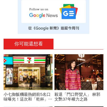
你可能還想看
小七御飯糰最熱銷前5名口
殺退「門口野蠻人」 林郭
味曝光！這次和「乾杯」跨
文艷37年權力之路
界聯名 如何拚1.4億顆銷