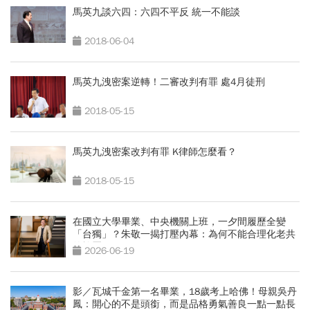
馬英九談六四：六四不平反 統一不能談
2018-06-04
馬英九洩密案逆轉！二審改判有罪 處4月徒刑
2018-05-15
馬英九洩密案改判有罪 K律師怎麼看？
2018-05-15
在國立大學畢業、中央機關上班，一夕間履歷全變
「台獨」？朱敬一揭打壓內幕：為何不能合理化老共
的施壓
2026-06-19
影／瓦城千金第一名畢業，18歲考上哈佛！母親吳丹
鳳：開心的不是頭銜，而是品格勇氣善良一點一點長