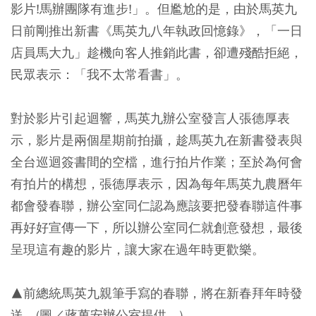
影片!馬辦團隊有進步!」。但尷尬的是，由於馬英九
日前剛推出新書《馬英九八年執政回憶錄》，「一日
店員馬大九」趁機向客人推銷此書，卻遭殘酷拒絕，
民眾表示：「我不太常看書」。
對於影片引起迴響，馬英九辦公室發言人張德厚表
示，影片是兩個星期前拍攝，趁馬英九在新書發表與
全台巡迴簽書間的空檔，進行拍片作業；至於為何會
有拍片的構想，張德厚表示，因為每年馬英九農曆年
都會發春聯，辦公室同仁認為應該要把發春聯這件事
再好好宣傳一下，所以辦公室同仁就創意發想，最後
呈現這有趣的影片，讓大家在過年時更歡樂。
▲前總統馬英九親筆手寫的春聯，將在新春拜年時發
送。(圖／蔣萬安辦公室提供。)