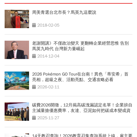
周美青選台北市長？馬英九這麼說
2018-02-05
老謝開講》不僅政治變天 更翻轉企業經營思惟 告別
馬英九時代 台灣新力量崛起
2014-12-04
2026 Pokémon GO Tour在台南！異色「蒂安希」首
亮相，超級之夜、活動亮點、交通攻略必看
2026-02-11
碳費2026開徵，12月揭高碳洩漏認定名單！企業拚自
主減量搶優惠費率，友達、亞泥如何把碳成本變成資
產？
2025-11-27
14天教召查詢！2026教育召集查詢系統上線，雇主要