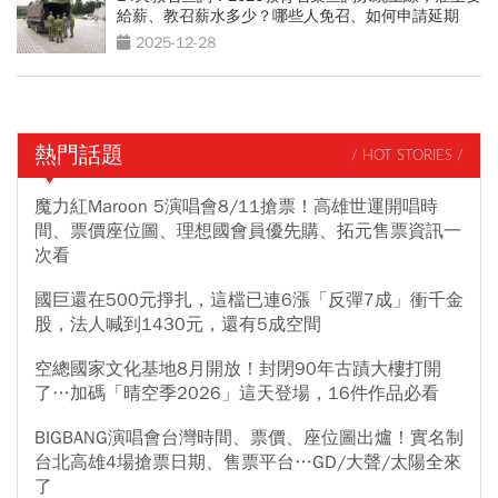
給薪、教召薪水多少？哪些人免召、如何申請延期
2025-12-28
熱門話題
/ HOT STORIES /
魔力紅Maroon 5演唱會8/11搶票！高雄世運開唱時
間、票價座位圖、理想國會員優先購、拓元售票資訊一
次看
國巨還在500元掙扎，這檔已連6漲「反彈7成」衝千金
股，法人喊到1430元，還有5成空間
空總國家文化基地8月開放！封閉90年古蹟大樓打開
了…加碼「晴空季2026」這天登場，16件作品必看
BIGBANG演唱會台灣時間、票價、座位圖出爐！實名制
台北高雄4場搶票日期、售票平台…GD/大聲/太陽全來
了