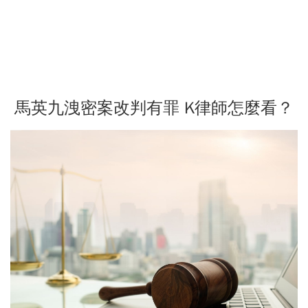
馬英九洩密案改判有罪 K律師怎麼看？