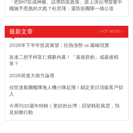
「把BNT吹成神藥、誤導防疫政策」誰上演台灣需要中
國施予恩惠的大戲？杜奕瑾：還防疫團隊一個公道
最新文章
/ HOT NEWS /
2026年下半年投資展望：狂熱漲勢 vs 嚴峻現實
友達二把手柯富仁裸辭內幕！「落後群創」成最後稻
草？
2026前進大南方論壇
佳世達集團艦隊無人機小隊起飛！鎖定美日頂級客戶切
入
今周刊30週年特輯｜更好的台灣：回望精彩風雲，預
見前瞻行動