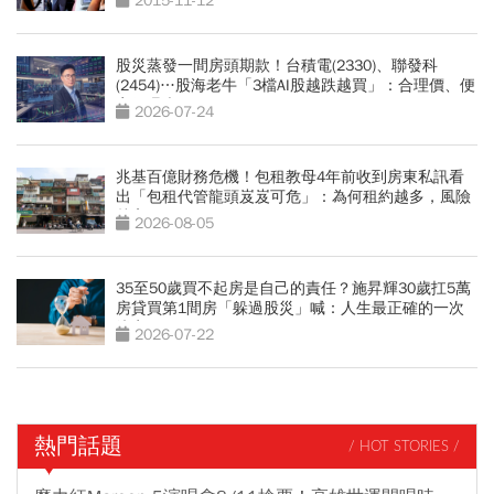
2015-11-12
股災蒸發一間房頭期款！台積電(2330)、聯發科
(2454)…股海老牛「3檔AI股越跌越買」：合理價、便
宜價曝光
2026-07-24
兆基百億財務危機！包租教母4年前收到房東私訊看
出「包租代管龍頭岌岌可危」：為何租約越多，風險
越高？
2026-08-05
35至50歲買不起房是自己的責任？施昇輝30歲扛5萬
房貸買第1間房「躲過股災」喊：人生最正確的一次
決定
2026-07-22
熱門話題
/ HOT STORIES /