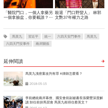
馬英九
習近平
統一
六四天安門事件
馬英九
六四天門安事件
兩岸關係
延伸閱讀
馬英九洩密案改判有罪 K律師怎麼看？
2018-05-15
李前總統兩岸幕僚、國安會前副祕書長張榮豐深度解
讀 卸任前拚馬習會 馬英九框得住蔡英文？