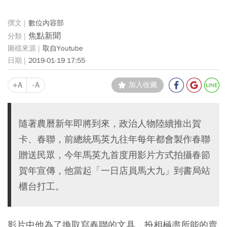
數位內容部
焦點新聞
取自Youtube
2019-01-19 17:55
+A
-A
加入收藏
隨著農曆新年即將到來，政治人物陸續推出賀
卡、春聯，前總統馬英九往年每年都會製作春聯
贈送民眾，今年馬英九首度用影片方式拍攝春節
賀年宣傳，他當起「一日店員馬大九」到書局站
櫃台打工。
影片中他為了換取寫春聯的文具，扮相極盡所能的賣