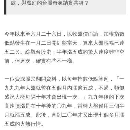
處，與魔幻的台股奇象踏實共舞？
今年以來至六月二十六日，以收盤價而論，加權指數
低點發生在一月二日開紅盤當天，算來大盤漲幅已達
五二％。綜觀台股史，半年漲五成的驚人速度雖非空
前，但這次，確實有些不一樣。
一位資深股民翻開資料，以每年指數低點算起，「一
九九九年大盤就曾在五個月內漲逾五成，不過，類似
盛況大概每隔十年才會出現一次。」九九年後的下次
高速噴漲是在十年後的○九年，當時大盤僅用三個半
月就漲五成。此後，直到二○年才又出現七個多月漲
五成的火熱行情。