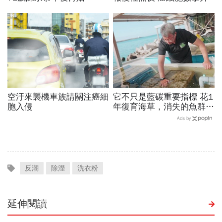
PR
空汙來襲機車族請關注癌細
它不只是藍碳重要指標 花1
胞入侵
年復育海草，消失的魚群也
跟著回來了！
Ads by
反潮
除溼
洗衣粉
延伸閱讀