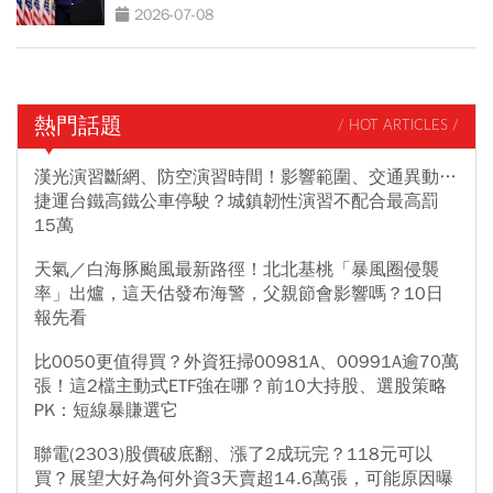
2026-07-08
熱門話題
/ HOT ARTICLES /
漢光演習斷網、防空演習時間！影響範圍、交通異動…
捷運台鐵高鐵公車停駛？城鎮韌性演習不配合最高罰
15萬
天氣／白海豚颱風最新路徑！北北基桃「暴風圈侵襲
率」出爐，這天估發布海警，父親節會影響嗎？10日
報先看
比0050更值得買？外資狂掃00981A、00991A逾70萬
張！這2檔主動式ETF強在哪？前10大持股、選股策略
PK：短線暴賺選它
聯電(2303)股價破底翻、漲了2成玩完？118元可以
買？展望大好為何外資3天賣超14.6萬張，可能原因曝