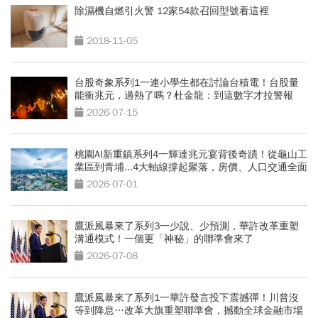
除濕機自燃引火警 12家54款召回型號看這裡
2018-11-05
台股奇象系列1一連小學生都在討論台積電！台股量
能衝兆元，過熱了嗎？杜金龍：到這數字才拉警報
2026-07-15
桃園AI新重鎮系列4一輝達兆元宴背後奇蹟！從龜山工
業區到青埔...4大軸線撐起聚落，房價、人口交通全面
升級
2026-07-01
鷹派風暴來了系列3一少說、少預測，華許改革重塑
溝通模式！一個更「神秘」的聯準會來了
2026-07-08
鷹派風暴來了系列1一華許發言投下震撼彈！川普沒
等到降息…改革大旗重塑聯準會，撼動全球金融市場