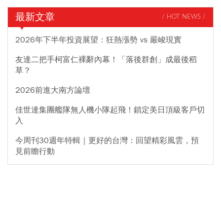
最新文章
/ HOT NEWS /
2026年下半年投資展望：狂熱漲勢 vs 嚴峻現實
友達二把手柯富仁裸辭內幕！「落後群創」成最後稻
草？
2026前進大南方論壇
佳世達集團艦隊無人機小隊起飛！鎖定美日頂級客戶切
入
今周刊30週年特輯｜更好的台灣：回望精彩風雲，預
見前瞻行動