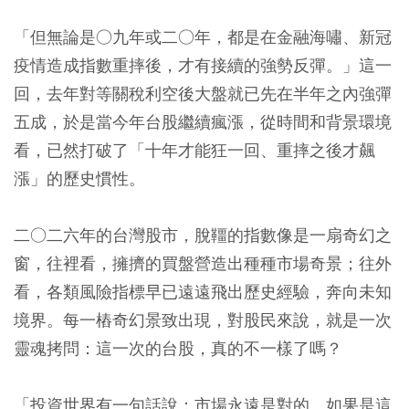
「但無論是○九年或二○年，都是在金融海嘯、新冠
疫情造成指數重摔後，才有接續的強勢反彈。」這一
回，去年對等關稅利空後大盤就已先在半年之內強彈
五成，於是當今年台股繼續瘋漲，從時間和背景環境
看，已然打破了「十年才能狂一回、重摔之後才飆
漲」的歷史慣性。
二○二六年的台灣股市，脫韁的指數像是一扇奇幻之
窗，往裡看，擁擠的買盤營造出種種市場奇景；往外
看，各類風險指標早已遠遠飛出歷史經驗，奔向未知
境界。每一樁奇幻景致出現，對股民來說，就是一次
靈魂拷問：這一次的台股，真的不一樣了嗎？
「投資世界有一句話說：市場永遠是對的。如果是這