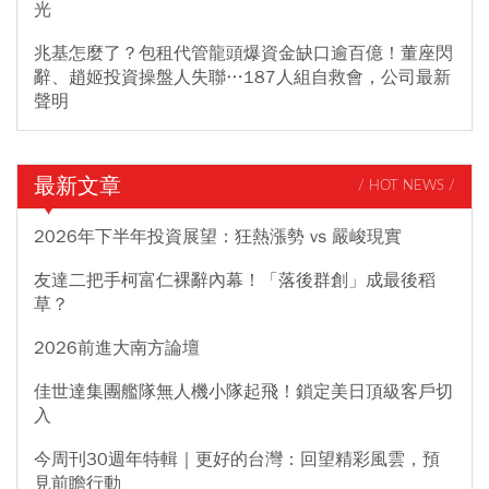
光
兆基怎麼了？包租代管龍頭爆資金缺口逾百億！董座閃
辭、趙姬投資操盤人失聯…187人組自救會，公司最新
聲明
最新文章
/ HOT NEWS /
2026年下半年投資展望：狂熱漲勢 vs 嚴峻現實
友達二把手柯富仁裸辭內幕！「落後群創」成最後稻
草？
2026前進大南方論壇
佳世達集團艦隊無人機小隊起飛！鎖定美日頂級客戶切
入
今周刊30週年特輯｜更好的台灣：回望精彩風雲，預
見前瞻行動