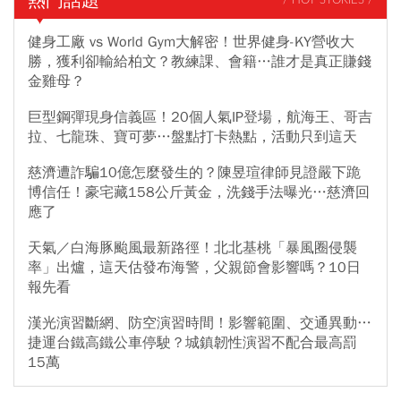
熱門話題
/ HOT STORIES /
健身工廠 vs World Gym大解密！世界健身-KY營收大
勝，獲利卻輸給柏文？教練課、會籍…誰才是真正賺錢
金雞母？
巨型鋼彈現身信義區！20個人氣IP登場，航海王、哥吉
拉、七龍珠、寶可夢…盤點打卡熱點，活動只到這天
慈濟遭詐騙10億怎麼發生的？陳昱瑄律師見證嚴下跪
博信任！豪宅藏158公斤黃金，洗錢手法曝光…慈濟回
應了
天氣／白海豚颱風最新路徑！北北基桃「暴風圈侵襲
率」出爐，這天估發布海警，父親節會影響嗎？10日
報先看
漢光演習斷網、防空演習時間！影響範圍、交通異動…
捷運台鐵高鐵公車停駛？城鎮韌性演習不配合最高罰
15萬