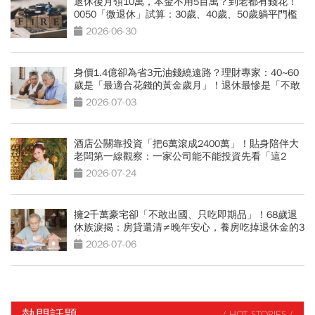
退休後月領10萬，本金不用5百萬？到老都有錢花！
0050「微退休」試算：30歲、40歲、50歲躺平門檻
公開
2026-06-30
身價1.4億卻為省3元油錢繞遠路？理財專家：40~60
歲是「最適合花錢的黃金歲月」！退休最慘是「不敢
花錢」
2026-07-03
酒店公關靠投資「把6萬滾成2400萬」！貼身陪伴大
老闆第一線觀察：一家公司能不能投資先看「這2
點」
2026-07-24
擁2千萬豪宅卻「不敢出國、只吃即期品」！68歲退
休族淚揭：房貸還清≠晚年安心，養房吃掉退休金的3
大誤算
2026-07-06