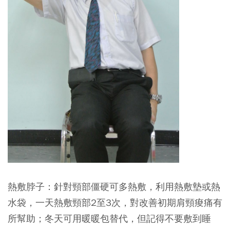
熱敷脖子
：針對頸部僵硬可多熱敷，利用熱敷墊或熱
水袋，一天熱敷頸部2至3次，對改善初期肩頸痠痛有
所幫助；冬天可用暖暖包替代，但記得不要敷到睡