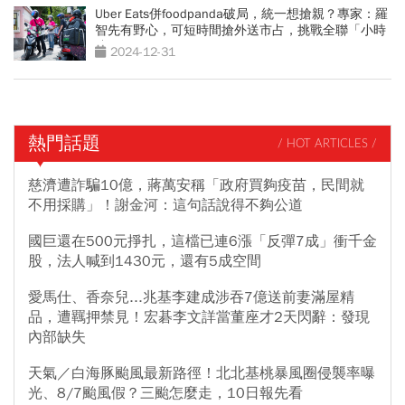
Uber Eats併foodpanda破局，統一想搶親？專家：羅
智先有野心，可短時間搶外送市占，挑戰全聯「小時
達」
2024-12-31
熱門話題
/ HOT ARTICLES /
慈濟遭詐騙10億，蔣萬安稱「政府買夠疫苗，民間就
不用採購」！謝金河：這句話說得不夠公道
國巨還在500元掙扎，這檔已連6漲「反彈7成」衝千金
股，法人喊到1430元，還有5成空間
愛馬仕、香奈兒...兆基李建成涉吞7億送前妻滿屋精
品，遭羈押禁見！宏碁李文詳當董座才2天閃辭：發現
內部缺失
天氣／白海豚颱風最新路徑！北北基桃暴風圈侵襲率曝
光、8/7颱風假？三颱怎麼走，10日報先看