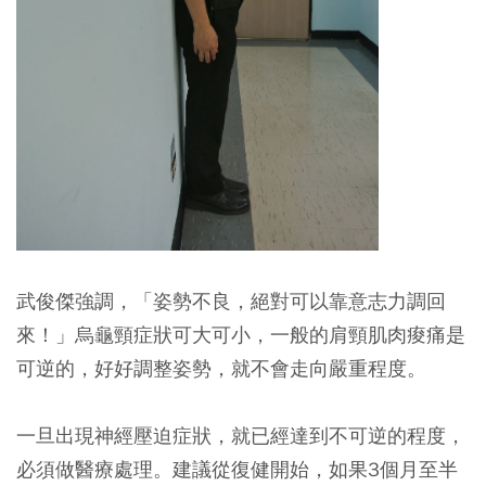
武俊傑強調，「姿勢不良，絕對可以靠意志力調回
來！」烏龜頸症狀可大可小，一般的肩頸肌肉痠痛是
可逆的，好好調整姿勢，就不會走向嚴重程度。
一旦出現神經壓迫症狀，就已經達到不可逆的程度，
必須做醫療處理。建議從復健開始，如果3個月至半