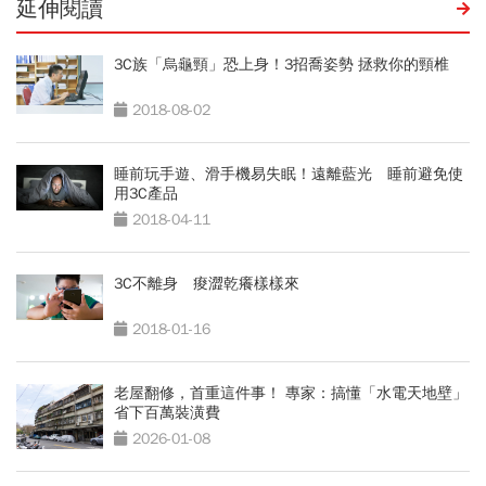
延伸閱讀
3C族「烏龜頸」恐上身！3招喬姿勢 拯救你的頸椎
2018-08-02
睡前玩手遊、滑手機易失眠！遠離藍光 睡前避免使
用3C產品
2018-04-11
3C不離身 痠澀乾癢樣樣來
2018-01-16
老屋翻修，首重這件事！ 專家：搞懂「水電天地壁」
省下百萬裝潢費
2026-01-08