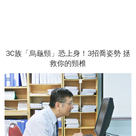
3C族「烏龜頸」恐上身！3招喬姿勢 拯
救你的頸椎