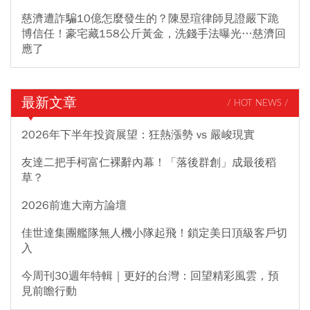
慈濟遭詐騙10億怎麼發生的？陳昱瑄律師見證嚴下跪
博信任！豪宅藏158公斤黃金，洗錢手法曝光…慈濟回
應了
最新文章
/ HOT NEWS /
2026年下半年投資展望：狂熱漲勢 vs 嚴峻現實
友達二把手柯富仁裸辭內幕！「落後群創」成最後稻
草？
2026前進大南方論壇
佳世達集團艦隊無人機小隊起飛！鎖定美日頂級客戶切
入
今周刊30週年特輯｜更好的台灣：回望精彩風雲，預
見前瞻行動