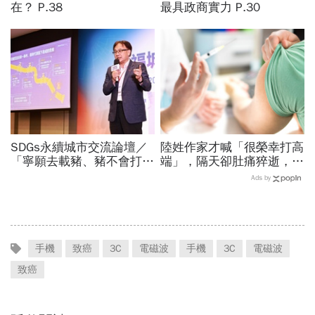
在？ P.38
最具政商實力 P.30
SDGs永續城市交流論壇／
陸姓作家才喊「很榮幸打高
「寧願去載豬、豬不會打
端」，隔天卻肚痛猝逝，來
1999」翻轉客運司機荒！
自馬來西亞的他積極參與社
Ads by
桃園市4大倡議，重構公共
會運動
運輸DNA
手機
致癌
3C
電磁波
手機
3C
電磁波
致癌