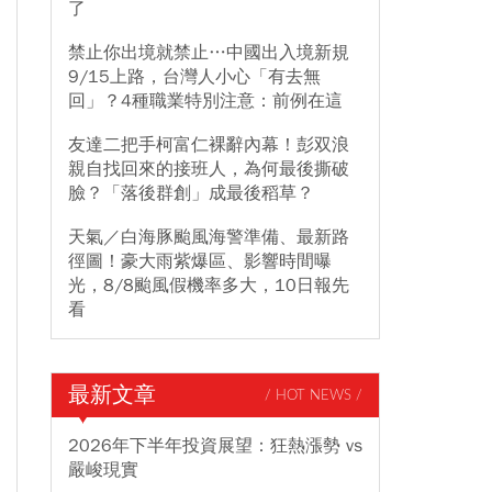
了
禁止你出境就禁止…中國出入境新規
9/15上路，台灣人小心「有去無
回」？4種職業特別注意：前例在這
友達二把手柯富仁裸辭內幕！彭双浪
親自找回來的接班人，為何最後撕破
臉？「落後群創」成最後稻草？
天氣／白海豚颱風海警準備、最新路
徑圖！豪大雨紫爆區、影響時間曝
光，8/8颱風假機率多大，10日報先
看
最新文章
/ HOT NEWS /
2026年下半年投資展望：狂熱漲勢 vs
嚴峻現實