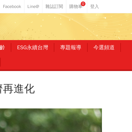
0
齡
ESG永續台灣
專題報導
今選頻道
濟再進化