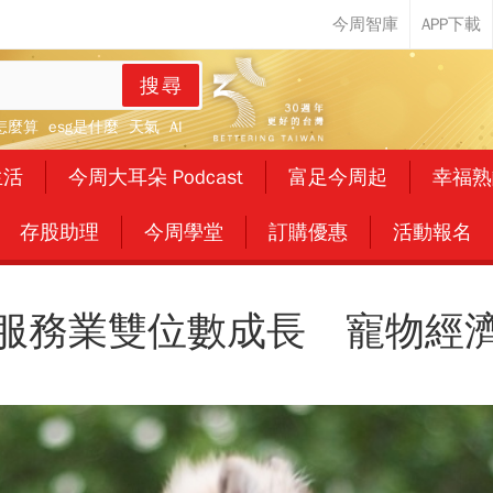
搜尋
怎麼算
esg是什麼
天氣
AI
生活
今周大耳朵 Podcast
富足今周起
幸福熟
存股助理
今周學堂
訂購優惠
活動報名
服務業雙位數成長 寵物經