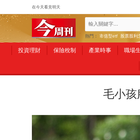
在今天看見明天
熱門：
市值型etf
股票股利
投資理財
保險稅制
產業時事
職場
毛小孩