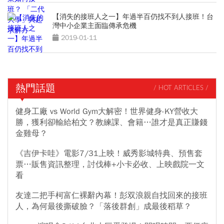
【消失的接班人之一】年過半百仍找不到人接班！台
灣中小企業主面臨傳承危機
2019-01-11
熱門話題
/ HOT ARTICLES /
健身工廠 vs World Gym大解密！世界健身-KY營收大
勝，獲利卻輸給柏文？教練課、會籍…誰才是真正賺錢
金雞母？
《吉伊卡哇》電影7/31上映！威秀影城特典、預售套
票…販售資訊整理，討伐棒+小卡必收、上映戲院一文
看
友達二把手柯富仁裸辭內幕！彭双浪親自找回來的接班
人，為何最後撕破臉？「落後群創」成最後稻草？