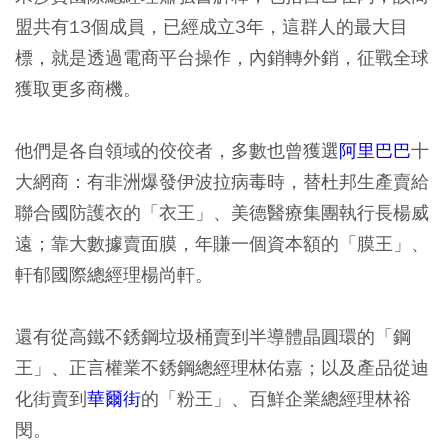
盟共有13個成員，已經成立3年，這群人的最大目
標，就是透過電商平台操作，內銷轉外銷，征戰全球
獲取更多商機。
他們是各自領域的佼佼者，多數也曾獲選
阿里巴巴
十
大網商：有非洲爆發伊波拉病毒時，替杜邦生產賣給
聯合國防護衣的「衣王」、美德醫療集團執行長楊威
遠；靠大數據賣面膜，年賺一個資本額的「膜王」、
軒郁國際總經理楊尚軒。
還有從高鐵不銹鋼垃圾桶賣到半導體晶圓環的「鋼
王」、正言權業不銹鋼總經理林佑嘉；以及產品從迪
化街賣到
華爾街
的「粉王」、百鮮企業總經理林裕
閔。