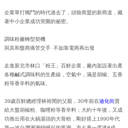
企業單打獨鬥的時代過去了，頭狼商盟的新商道，藏
著中小企業成功突圍的祕密。
調味粉廠轉型契機
與其和盤商痛苦交手 不如靠電商再出發
走進新北市林口「粉王」百鮮企業，廠內架設著出產
各種鹹式調味料的生產線，空氣中，滿是胡椒、五香
粉等香辛料的氣味。
39歲百鮮總經理林裕閔的父親，30年前在
迪化街
賣
給大盤胡椒粉、咖哩粉等香辛料；大約十年後，又成
功推出用在火鍋湯頭的大骨粉，剛好搭上1990年代
第一波台灣涮涮鍋崛起的風潮，市占率一度達8成。