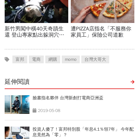
富邦
電商
網購
momo
台灣大哥大
延伸閱讀
臉書指名夥伴 台灣新創打電商亞洲盃
2019-05-08
投資人傻了！富邦特別股「年息4.1％領7年」 今年配
息竟然為「零」？