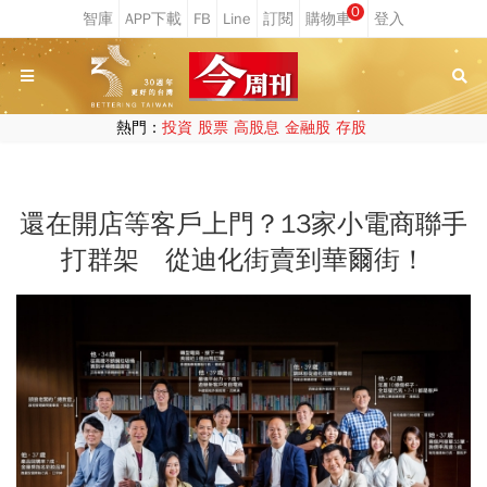
0
熱門：
投資
股票
高股息
金融股
存股
還在開店等客戶上門？13家小電商聯手
打群架 從迪化街賣到華爾街！