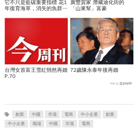
它不只是藍碳重要指標 花1
廣豐賀家 潛藏迪化街的
年復育海草，消失的魚群也
「山東幫」富豪
跟著回來了！
台灣女首富王雪紅悄然再婚
72歲陳永泰年後再婚
P.70
Ads by
創業
中國
市場
電商
中小企業
創業
中小企業
職場
中國
市場
電商