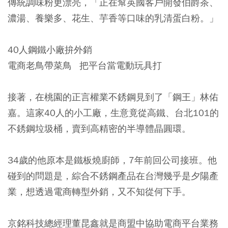
傳統調味粉更漂亮，「正在幫英國客戶開發伯爵茶、
濃湯、養樂多、花生、芋香等口味的乳清蛋白粉。」
40人鋼鐵小廠拚外銷
電商老鳥帶菜鳥 把平台當電動玩具打
接著，在桃園的正言權業不銹鋼見到了「鋼王」林佑
嘉。這家40人的小工廠，生意竟從高鐵、台北101的
不銹鋼垃圾桶，賣到高精密的半導體晶圓環。
34歲的他原本是鐵板燒廚師，7年前回公司接班。他
碰到的問題是，綜合不銹鋼產品在台灣幾乎是夕陽產
業，想透過電商轉型外銷，又不知從何下手。
京銘科技總經理董昆鑫就是商盟中協助電商平台業務