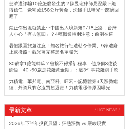
慈濟遭詐騙10億怎麼發生的？陳昱瑄律師見證嚴下跪
博信任！豪宅藏158公斤黃金，洗錢手法曝光…慈濟回
應了
禁止你出境就禁止…中國出入境新規9/15上路，台灣
人小心「有去無回」？4種職業特別注意：前例在這
暑假跟團旅遊注意！知名旅行社遭勒令停業、9家遭廢
止或撤照…觀光署完整黑名單曝光
80歲拿1億能幹嘛？曾捨不得搭計程車，他身價8億後
醒悟「40~60歲是花錢黃金期」：這3件事花錢別手軟
力積電、華邦電、南亞科、旺宏…記憶體第3天漲勢繼
續，外資只剩它沒買超還賣！力積電漲停原因曝光
最新文章
/ HOT NEWS /
2026年下半年投資展望：狂熱漲勢 vs 嚴峻現實