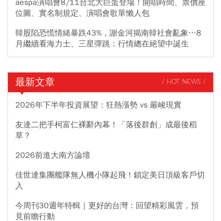
aespa演唱會8/11台北大巨蛋登場！開唱時間、票價座
位圖、實名制規定、演唱會歌單懶人包
韓股陷恐慌情緒暴跌43%，謝金河揭南韓社會亂象…8
月繼續看海力士、三星彈跳：行情總在絕望中誕生
最新文章
/ HOT NEWS /
2026年下半年投資展望：狂熱漲勢 vs 嚴峻現實
友達二把手柯富仁裸辭內幕！「落後群創」成最後稻
草？
2026前進大南方論壇
佳世達集團艦隊無人機小隊起飛！鎖定美日頂級客戶切
入
今周刊30週年特輯｜更好的台灣：回望精彩風雲，預
見前瞻行動