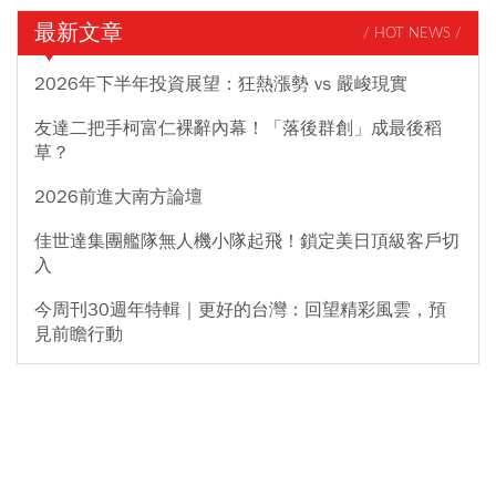
最新文章
/ HOT NEWS /
2026年下半年投資展望：狂熱漲勢 vs 嚴峻現實
友達二把手柯富仁裸辭內幕！「落後群創」成最後稻
草？
2026前進大南方論壇
佳世達集團艦隊無人機小隊起飛！鎖定美日頂級客戶切
入
今周刊30週年特輯｜更好的台灣：回望精彩風雲，預
見前瞻行動