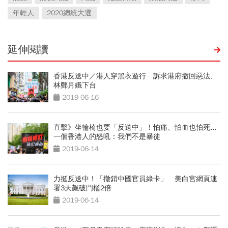
年輕人
2020總統大選
延伸閱讀
香港反送中／港人穿黑衣遊行 訴求港府撤回惡法、
林鄭月娥下台
2019-06-16
直擊》坐輪椅也要「反送中」！怕痛、怕血也怕死...
一個香港人的怒吼：我們不是暴徒
2019-06-14
力挺反送中！「撤銷中國官員綠卡」 美白宮網頁連
署3天飆破門檻2倍
2019-06-14