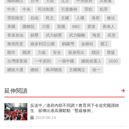
國際關注
台灣
大陸
北京
中央政府
共產黨
中共
中央
司法制度
引渡條例
罪犯
犯罪
罪犯移交
自由
民主
主權
人權
港府
修法
美國
國務院
川普
英國
BBC
賣港
香港人
香港加油
鎮壓
武力鎮壓
武力驅離
悔意
民意
無視民意
維多利亞公園
銅鑼灣
金鐘站
罷工
罷市
罷課
力挺
安全
挺身而出
標語
聲援
台灣撐香港
一中原則
一個中國
總統候選人
2020
總統大選
總統
兩岸關係
主權獨立
統一
延伸閱讀
反送中／港府內部不同調？教育局下令追究罷課師
生 卻傳出港高層鬆動「暫緩修例」
2019-06-14