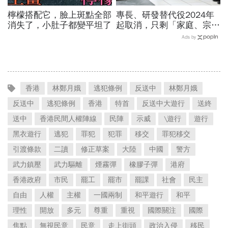
檸檬搭配它，臉上斑點全部
專長、研發替代役2024年
消失了，小肚子都變平坦了
起取消，只剩「家庭、宗
教」未來也要打靶…申請資
Ads by
格、役期薪資一次看
香港
林鄭月娥
逃犯條例
反送中
林鄭月娥
反送中
逃犯條例
香港
特首
反送中大遊行
送終
送中
香港民間人權陣線
民陣
示威
\遊行
遊行
黑衣遊行
逃犯
罪犯
犯罪
移交
罪犯移交
引渡條款
二讀
修正草案
大陸
中國
警方
武力鎮壓
武力驅離
煙霧彈
橡膠子彈
港府
香港政府
市民
罷工
罷市
罷課
社會
民主
自由
人權
主權
一國兩制
和平遊行
和平
理性
開放
多元
尊重
重視
國際關注
國際
焦點
無視民意
民意
走上街頭
政治入侵
移民