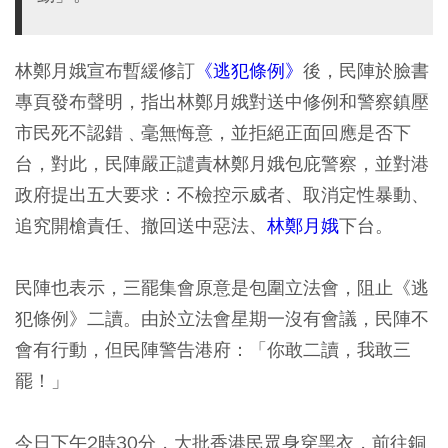
林鄭月娥宣布暫緩修訂
《逃犯條例》
後，民陣於臉書
專頁發布聲明，指出林鄭月娥對送中修例和警察鎮壓
市民死不認錯﹑毫無悔意，並拒絕正面回應是否下
台，對此，民陣嚴正譴責林鄭月娥包庇警察，並對港
政府提出五大要求：不檢控示威者、取消定性暴動、
追究開槍責任、撤回送中惡法、
林鄭月娥
下台。
民陣也表示，三罷集會原意是包圍立法會，阻止《逃
犯條例》二讀。由於立法會星期一沒有會議，民陣不
會有行動，但民陣警告港府：「你敢二讀，我敢三
罷！」
今日下午2時30分，大批香港民眾身穿黑衣，前往銅