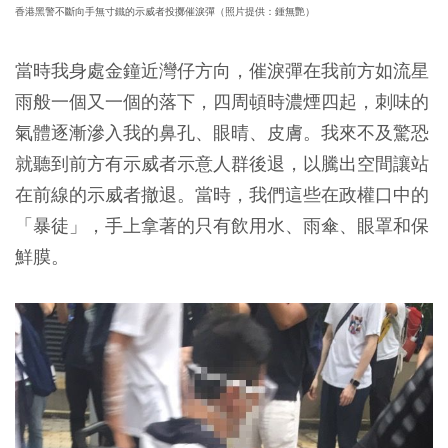
香港黑警不斷向手無寸鐵的示威者投擲催淚彈（照片提供：鍾無艷）
當時我身處金鐘近灣仔方向，催淚彈在我前方如流星
雨般一個又一個的落下，四周頓時濃煙四起，刺味的
氣體逐漸滲入我的鼻孔、眼晴、皮膚。我來不及驚恐
就聽到前方有示威者示意人群後退，以騰出空間讓站
在前線的示威者撤退。當時，我們這些在政權口中的
「暴徒」，手上拿著的只有飲用水、雨傘、眼罩和保
鮮膜。