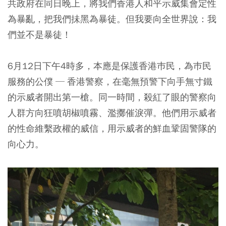
共政府在同日晚上，將我們香港人和平示威集會定性
為暴亂，把我們抺黑為暴徒。但我要向全世界說：我
們並不是暴徒！
6月12日下午4時多，本應是保護香港巿民，為巿民
服務的公僕 ─ 香港警察，在毫無預警下向手無寸鐵
的示威者開出第一槍。同一時間，殺紅了眼的警察向
人群方向狂噴胡椒噴霧、濫擲催淚彈。他們用示威者
的性命維繫政權的威信，用示威者的鮮血鞏固警隊的
向心力。