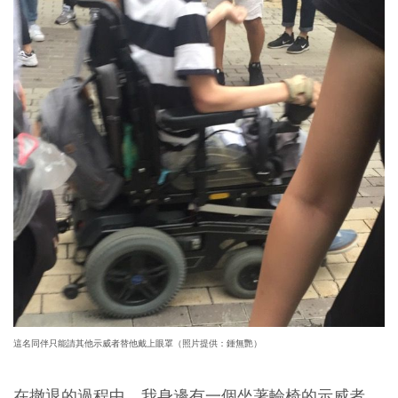
這名同伴只能請其他示威者替他戴上眼罩（照片提供：鍾無艷）
在撤退的過程中，我身邊有一個坐著輪椅的示威者，