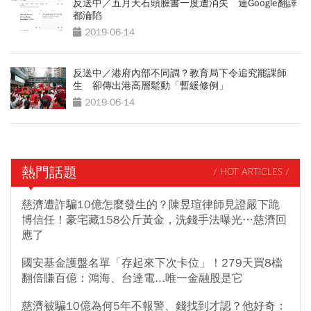
反送中／五月天石頭臉書一度遭消失 連Google翻譯
都淪陷
2019-06-14
反送中／港府內部不同調？教育局下令追究罷課師
生 卻傳出港高層鬆動「暫緩修例」
2019-06-14
熱門話題
/ HOT ARTICLES /
慈濟遭詐騙10億怎麼發生的？陳昱瑄律師見證嚴下跪
博信任！豪宅藏158公斤黃金，洗錢手法曝光…慈濟回
應了
國安基金護盤名單「存起來下次卡位」！279天買8檔
翻倍賺百億：鴻海、台達電...唯一金融股是它
慈濟被騙10億為何5年不報警、錢找到才認？他好奇：