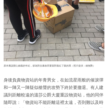
原本應該開心嬉戲的年紀，卻為對抗暴政而要面對殺紅了眼的黑（照片提供：鍾無艷）
身後負責物資站的年青男女，在如流星雨般的催淚彈
和一陣又一陣疑似槍聲的攻勢下終於要撤退。有人建
議到距離較遠的溫莎公爵大廈重設物資站，他的同伴
隨即說：「物資站不能距離這裡太遠，否則難以及時