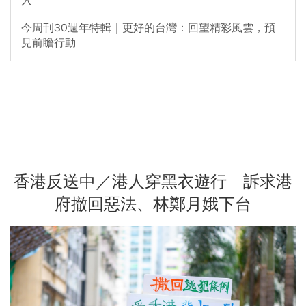
入
今周刊30週年特輯｜更好的台灣：回望精彩風雲，預
見前瞻行動
香港反送中／港人穿黑衣遊行 訴求港
府撤回惡法、林鄭月娥下台