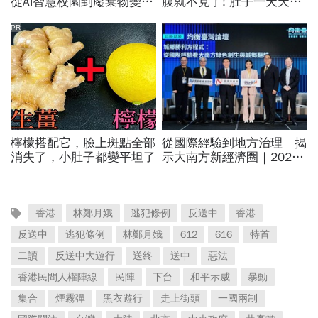
香港
林鄭月娥
逃犯條例
反送中
香港
反送中
逃犯條例
林鄭月娥
612
616
特首
二讀
反送中大遊行
送終
送中
惡法
香港民間人權陣線
民陣
下台
和平示威
暴動
集合
煙霧彈
黑衣遊行
走上街頭
一國兩制