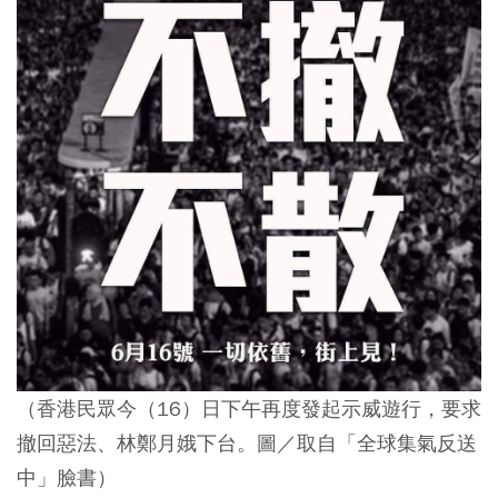
（香港民眾今（16）日下午再度發起示威遊行，要求
撤回惡法、林鄭月娥下台。圖／取自「全球集氣反送
中」臉書）