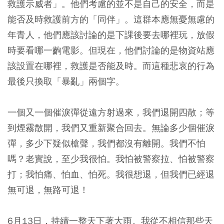
救護示威者」。他們考慮的並不是自己的安全，而是
能否及時救護前方的「同伴」。這群本應無憂無慮的
年青人，他們應該討論的是下課後要去哪裡玩，放假
時要看哪一齣電影。但現在，他們討論的是物資站應
該設置在哪裡，救護是否能及時。而這種悲哀的行為
最後只換取「暴亂」兩個字。
一個又一個催淚彈從遠方射過來，我們退開四散；等
到煙霧散開，我們又重新聚合回去。無論多少個催淚
彈，多少下疑似槍聲，我們都沒有離開。我們不怕
嗎？老實說，至少我很怕。我怕被警察拉、怕被警察
打；我怕痛、怕血、怕死。我很想退，但我們已經退
無可退，無路可退！
6月13日，持續一整天下著大雨。我從不相信那些天