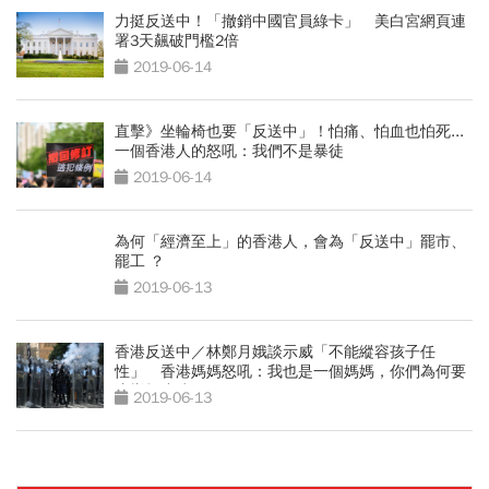
力挺反送中！「撤銷中國官員綠卡」 美白宮網頁連
署3天飆破門檻2倍
2019-06-14
直擊》坐輪椅也要「反送中」！怕痛、怕血也怕死...
一個香港人的怒吼：我們不是暴徒
2019-06-14
為何「經濟至上」的香港人，會為「反送中」罷市、
罷工 ？
2019-06-13
香港反送中／林鄭月娥談示威「不能縱容孩子任
性」 香港媽媽怒吼：我也是一個媽媽，你們為何要
這樣打小孩？
2019-06-13