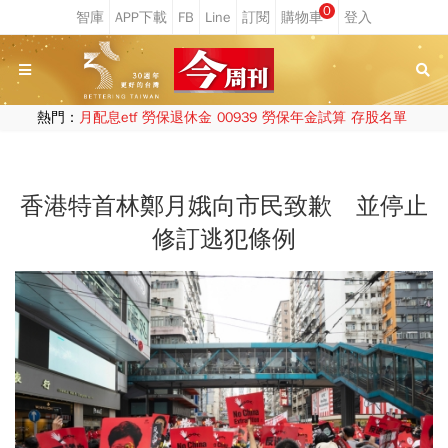
0
熱門：
月配息etf
勞保退休金
00939
勞保年金試算
存股名單
香港特首林鄭月娥向市民致歉 並停止
修訂逃犯條例