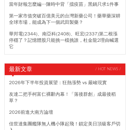
當年財報怎麼編…陳時中背「擋疫苗」黑鍋只求1件事
第一家市值突破百億美元的台灣新藥公司！藥華藥深耕
全球市場，能成為下一個武田製藥？
華邦電(2344)、南亞科(2408)、旺宏(2337)第二根漲
停穩了？記憶體股只能挑一檔挑誰，杜金龍2理由喊選
它
最新文章
/ HOT NEWS /
2026年下半年投資展望：狂熱漲勢 vs 嚴峻現實
友達二把手柯富仁裸辭內幕！「落後群創」成最後稻
草？
2026前進大南方論壇
佳世達集團艦隊無人機小隊起飛！鎖定美日頂級客戶切