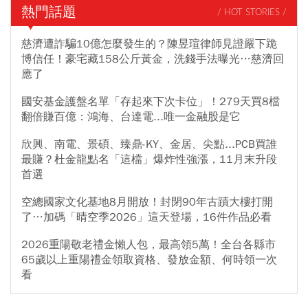
熱門話題
/ HOT STORIES /
慈濟遭詐騙10億怎麼發生的？陳昱瑄律師見證嚴下跪
博信任！豪宅藏158公斤黃金，洗錢手法曝光…慈濟回
應了
國安基金護盤名單「存起來下次卡位」！279天買8檔
翻倍賺百億：鴻海、台達電...唯一金融股是它
欣興、南電、景碩、臻鼎-KY、金居、尖點...PCB買誰
最賺？杜金龍點名「這檔」爆炸性強漲，11月末升段
首選
空總國家文化基地8月開放！封閉90年古蹟大樓打開
了…加碼「晴空季2026」這天登場，16件作品必看
2026重陽敬老禮金懶人包，最高領5萬！全台各縣市
65歲以上重陽禮金領取資格、發放金額、何時領一次
看