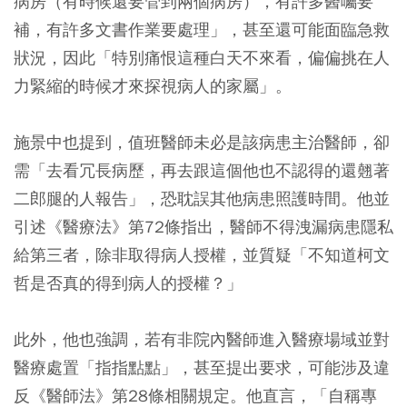
病房（有時候還要管到兩個病房），有許多醫囑要
補，有許多文書作業要處理」，甚至還可能面臨急救
狀況，因此「特別痛恨這種白天不來看，偏偏挑在人
力緊縮的時候才來探視病人的家屬」。
施景中也提到，值班醫師未必是該病患主治醫師，卻
需「去看冗長病歷，再去跟這個他也不認得的還翹著
二郎腿的人報告」，恐耽誤其他病患照護時間。他並
引述《醫療法》第72條指出，醫師不得洩漏病患隱私
給第三者，除非取得病人授權，並質疑「不知道柯文
哲是否真的得到病人的授權？」
此外，他也強調，若有非院內醫師進入醫療場域並對
醫療處置「指指點點」，甚至提出要求，可能涉及違
反《醫師法》第28條相關規定。他直言，「自稱專