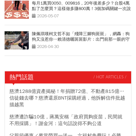
每月1萬買0050、009816，20年後差多少？台股4萬
點了怎麼買？這樣做多賺800萬！3個加碼關鍵一次說
清楚
2026-05-07
陳佩琪嘆柯文哲不如「殘障三腳狗斑斑」，網轟：狗
狗又沒惹你…賴清德曬斑斑影片：出門前那一眼的守
候
2026-04-30
熱門話題
/ HOT ARTICLES /
慈濟1288億資產揭秘！年捐贈72億、不動產815億…
信徒錢去哪？慈濟還原BNT採購經過，他拆解信件批越
描越黑
慈濟遭詐騙10億，蔣萬安稱「政府買夠疫苗，民間就
不用採購」！謝金河：這句話說得不夠公道
父親節優惠／麥當勞買一送一、六福村免費玩！必勝