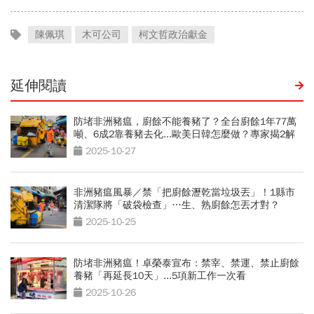
陳佩琪
木可公司
柯文哲政治獻金
延伸閱讀
防堵非洲豬瘟，廚餘不能養豬了？全台廚餘1年77萬
噸、6成2靠養豬去化...歐美日韓怎麼做？專家揭2解
方
2025-10-27
非洲豬瘟風暴／禁「把廚餘瀝乾當垃圾丟」！1縣市
清潔隊將「破袋檢查」…生、熟廚餘怎丟才對？
2025-10-25
防堵非洲豬瘟！卓榮泰宣布：禁宰、禁運、禁止廚餘
養豬「再延長10天」...5項新工作一次看
2025-10-26