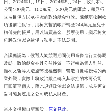
日、2024年1月19日、2024年5月24日，收到木可
公司100萬元、150萬元、200萬元的匯款，顯見巧
立名目侵占民眾捐獻的政治獻金無訛。陳佩琪收到款
項後前往銀行，用柯文哲的帳戶轉匯244萬元至兒子
柯傅堯的帳戶，用以購買基金、股票使用，顯示柯文
哲將政治獻金款侵占私用之不法意圖。
合議庭認為，候選人於競選期間使用肖像進行宣傳屬
常態，政治獻金亦具公益性質，不得轉為個人利益。
惟柯文哲等人透過轉授權機制，營造肖像權授權的商
業外觀，實際上將政治獻金轉入其掌控的木可公司，
再回流至個人，藉此規避政治獻金法規範，成為柯文
哲可隨意運用之公司或私人財產。
※本文授權自新頭殼，
原文見此
。