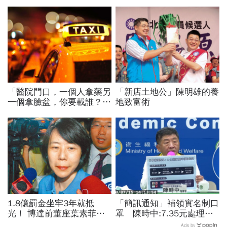
「醫院門口，一個人拿藥另
「新店土地公」陳明雄的養
一個拿臉盆，你要載誰？」
地致富術
一個計程車司機給我們上了
13年的MBA課
1.8億罰金坐牢3年就抵
「簡訊通知」補領實名制口
光！ 博達前董座葉素菲今
罩 陳時中:7.35元處理費
出監快閃
一率由政府負擔
Ads by