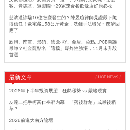
客、肯德基、遊樂園…29家速食餐飲飯店好康必收
慈濟遭詐騙10億怎麼發生的？陳昱瑄律師見證嚴下跪
博信任！豪宅藏158公斤黃金，洗錢手法曝光…慈濟回
應了
欣興、南電、景碩、臻鼎-KY、金居、尖點...PCB買誰
最賺？杜金龍點名「這檔」爆炸性強漲，11月末升段
首選
最新文章
/ HOT NEWS /
2026年下半年投資展望：狂熱漲勢 vs 嚴峻現實
友達二把手柯富仁裸辭內幕！「落後群創」成最後稻
草？
2026前進大南方論壇