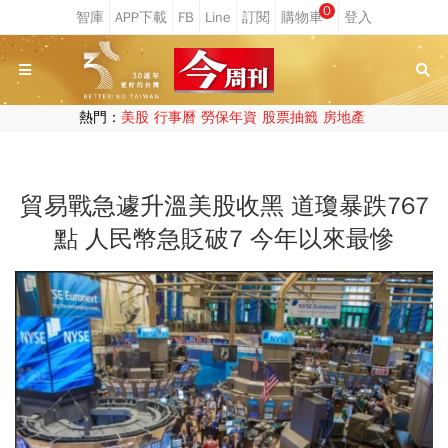
0
熱門：
美股
行事曆
勞保年資
股票抽籤
房地產
貿易戰急遽升溫美股收黑 道瓊暴跌767
點 人民幣急貶破7 今年以來最慘