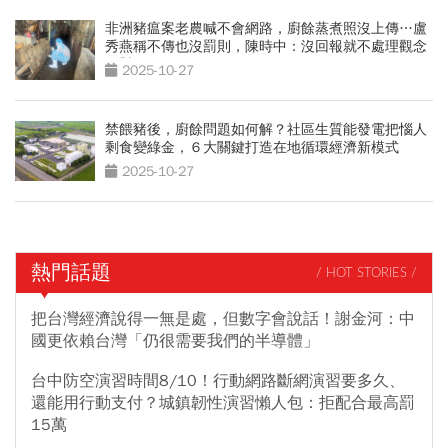
非洲豬瘟案老農喊不會網路，廚餘蒸煮照沒上傳…盧
秀燕稱不傳也沒罰則，陳時中：沒回報就不處理觀念
不對
2025-10-27
禁餵豬後，廚餘問題如何解？社區生質能發電把惱人
剩食變綠金，６大關鍵打造在地循環經濟新模式
2025-10-27
熱門話題
/ HOT STORIES /
把台灣經濟說得一無是處，但數字會說話！謝金河：中
國更依賴台灣「仍很需要我們的半導體」
台中防空演習時間8/10！行動網路斷網演習要多久、
還能用行動支付？城鎮韌性演習懶人包：拒配合最高罰
15萬