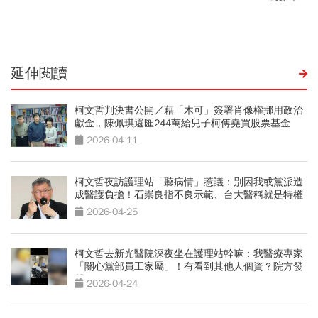
延伸閱讀
柯文哲判決書公開／藉「木可」簽署肖像權挪用政治
獻金，陳佩琪還匯244萬給兒子柯傅堯買股票基金
2026-04-11
柯文哲夜訪護理站「聽病情」惹議：別因我或黨派造
成醫護負擔！石崇良指不良示範、台大醫稱就是特權
2026-04-25
柯文哲去新光醫院深夜坐在護理站幹嘛：我醫療專家
「關心黨部員工家屬」！有看到其他人個資？院方發
聲
2026-04-24