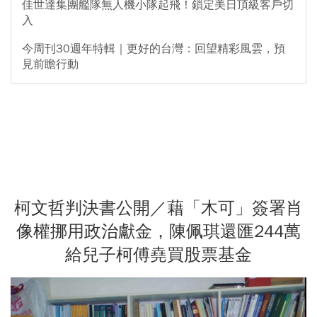
佳世達集團艦隊無人機小隊起飛！鎖定美日頂級客戶切
入
今周刊30週年特輯｜更好的台灣：回望精彩風雲，預
見前瞻行動
柯文哲判決書公開／藉「木可」簽署肖
像權挪用政治獻金，陳佩琪還匯244萬
給兒子柯傅堯買股票基金