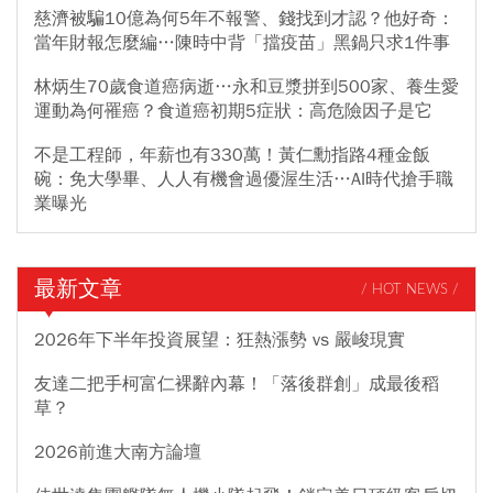
慈濟被騙10億為何5年不報警、錢找到才認？他好奇：
當年財報怎麼編…陳時中背「擋疫苗」黑鍋只求1件事
林炳生70歲食道癌病逝…永和豆漿拼到500家、養生愛
運動為何罹癌？食道癌初期5症狀：高危險因子是它
不是工程師，年薪也有330萬！黃仁勳指路4種金飯
碗：免大學畢、人人有機會過優渥生活…AI時代搶手職
業曝光
最新文章
/ HOT NEWS /
2026年下半年投資展望：狂熱漲勢 vs 嚴峻現實
友達二把手柯富仁裸辭內幕！「落後群創」成最後稻
草？
2026前進大南方論壇