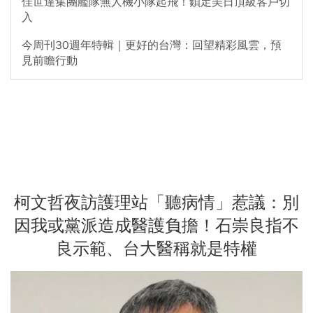
佳世達集團艦隊無人機小隊起飛！鎖定美日頂級客戶切
入
今周刊30週年特輯｜更好的台灣：回望精彩風雲，預
見前瞻行動
柯文哲夜訪護理站「聽病情」惹議：別
因我或黨派造成醫護負擔！石崇良指不
良示範、台大醫稱就是特權