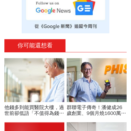
你可能還想看
他錢多到能買醫院大樓，過
群聯電子傳奇！潘健成26
世前卻低語「不值得為錢犧
歲創業、9個月燒1600萬
牲自己」...安寧醫師從兩個
「支票簽到腳軟」...一度登
臨終病人學到的人生啟示
上櫃股王，隨身碟小公司如
何做到？