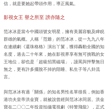
信，就是要她起帶頭作用，導正風氣。
影視女王 譽之所至 謗亦隨之
范冰冰是當今中國頭號女明星，擁有美麗容貌及睥睨
群雄的氣概。人稱「范爺」的范冰冰，從一九九八年
在連續劇《還珠格格》演出丫鬟，獲得轟動全國的知
名度，過去二十年來，她在影視界享有無可挑戰的女
王地位，卻也是「超級招黑磁場」，謾罵與抨擊無日
無之，更有許多擺脫不掉的陪睡、私生子等八卦流
言。
與范冰冰有過「關係」的知名男性名單很長，例如香
港功夫皇帝洪金寶，就被說曾經與范冰冰同居。洪金
寶在二○○二年投資拍攝電視劇《特警飛龍》，正式