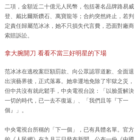
二項，金額近二十億元人民幣，包括著名品牌路易威
登、戴比爾斯鑽石、萬寶龍等；合約突然終止，若判
定責任歸屬范冰冰，她不只損失代言費，恐面對廠商
索賠訴訟。
拿大腕開刀 看看不當三好明星的下場
范冰冰在逃稅案巨額罰款、向公眾認罪道歉、全面退
出演藝界後，正式落幕。她幸運地免除了牢獄之災，
但中共沒有就此鬆手，中央電視台說：「以臉蛋解決
一切的時代，已一去不復返」、「我們且等『下一
個』」。
中央電視台所稱的「下一個」，已有具體名單。官方
的《人民網》在九月三日發布新聞，公布一份《中國