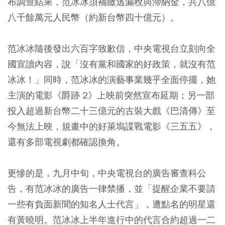
布調查結果，范冰冰須補繳逃漏稅與滯納金，共八億
八千餘萬元人民幣（約新台幣四十億元）。
范冰冰隨後發出六百字致歉信，中央電視台立刻向全
國宣讀內容，說「沒有黨和國家的好政策，就沒有范
冰冰！」同時，范冰冰的演藝事業幾乎全面停擺，她
主演的電影《爵跡 2》上映前突然宣布延期；另一部
投入超過新台幣二十三億元的古裝大戲《巴清傳》至
今無法上映，規畫中的好萊塢諜戰電影《三五五》，
還有多部電視劇都確認換角。
更慘的是，九月中旬，中央電視台的廣告審查科公
告，有范冰冰的廣告一律禁播，並「提醒企業不要請
一些有負面新聞的知名人士代言」，遭點名的明星還
有黃曉明。范冰冰上半年進行中的代言合約超過一二