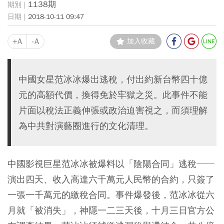
1138期
2018-10-11 09:47
+A
-A
加入收藏
中國女星范冰冰爆出逃稅，付出約新台幣四十億
元的高額代價，換得免於牢獄之災。此事件不能
片面以稅法正義伸張或政治迫害視之，而須理解
為中共對演藝圈進行的文化清理。
中國影視巨星范冰冰被爆料以「陰陽合同」逃稅──
演出四天、收入高達六千萬元人民幣的合約，只簽了
一張一千萬元的繳稅合同。事件爆發後，范冰冰從六
月就「被消失」，神隱一二三天後，十月三日官方公