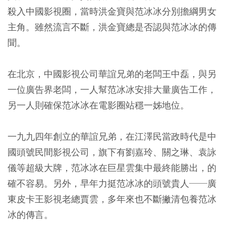
殺入中國影視圈，當時洪金寶與范冰冰分別擔綱男女
主角。雖然流言不斷，洪金寶總是否認與范冰冰的傳
聞。
在北京，中國影視公司華誼兄弟的老闆王中磊，與另
一位廣告界老闆，一人幫范冰冰安排大量廣告工作，
另一人則確保范冰冰在電影圈站穩一姊地位。
一九九四年創立的華誼兄弟，在江澤民當政時代是中
國頭號民間影視公司，旗下有劉嘉玲、關之琳、袁詠
儀等超級大牌，范冰冰在巨星雲集中最終能勝出，的
確不容易。另外，早年力挺范冰冰的頭號貴人──廣
東皮卡王影視老總賈雲，多年來也不斷撇清包養范冰
冰的傳言。