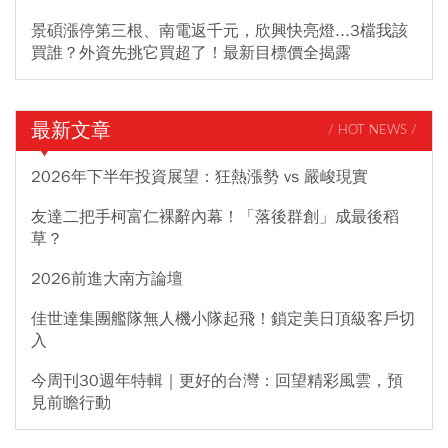
景碩漲停第三根、南電返千元，欣興快亮燈...3檔我該
買誰？外資先挑它買超了！最新目標價全揭露
最新文章
/ HOT NEWS /
2026年下半年投資展望：狂熱漲勢 vs 嚴峻現實
友達二把手柯富仁裸辭內幕！「落後群創」成最後稻
草？
2026前進大南方論壇
佳世達集團艦隊無人機小隊起飛！鎖定美日頂級客戶切
入
今周刊30週年特輯｜更好的台灣：回望精彩風雲，預
見前瞻行動