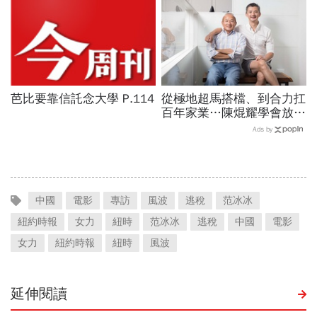
芭比要靠信託念大學 P.114
從極地超馬搭檔、到合力扛
百年家業…陳焜耀學會放
手、陳彥誠拼出第二成長曲
Ads by
線！一窺合隆毛廠接班學
中國
電影
專訪
風波
逃稅
范冰冰
紐約時報
女力
紐時
范冰冰
逃稅
中國
電影
女力
紐約時報
紐時
風波
延伸閱讀