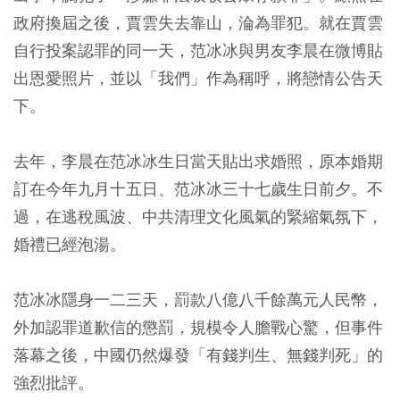
政府換屆之後，賈雲失去靠山，淪為罪犯。就在賈雲
自行投案認罪的同一天，范冰冰與男友李晨在微博貼
出恩愛照片，並以「我們」作為稱呼，將戀情公告天
下。
去年，李晨在范冰冰生日當天貼出求婚照，原本婚期
訂在今年九月十五日、范冰冰三十七歲生日前夕。不
過，在逃稅風波、中共清理文化風氣的緊縮氣氛下，
婚禮已經泡湯。
范冰冰隱身一二三天，罰款八億八千餘萬元人民幣，
外加認罪道歉信的懲罰，規模令人膽戰心驚，但事件
落幕之後，中國仍然爆發「有錢判生、無錢判死」的
強烈批評。