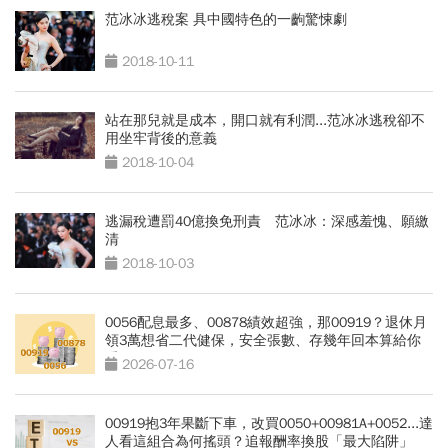
范冰冰逃稅案 具中國特色的一齣驚悚劇
2018-10-11
站在那兒就是成本，開口就有利潤...范冰冰逃稅卻不
用坐牢背後的意義
2018-10-04
逃漏稅遭罰40億換免刑責 范冰冰：深感羞愧、願繳
清
2018-10-03
0056配息最多、00878績效超強，那00919？退休月
領3萬想省二代健保，安全張數、存幾年回本算給你
看
2026-07-16
00919抱3年果斷下車，改買0050+00981A+0052...達
人看這組合為何搖頭？追報酬率換股「最大陷阱」