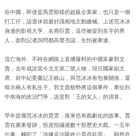
在中國，即使是馬雲那樣的超級企業家，也只是一個
打工仔，該退休就最好識相地主動繳械。上述范冰冰
身邊的影視大亨、名商巨賈，這些被提到名字的男
人，面對記者詢問都高聲否認，生怕被牽連。
流亡海外、不時在網路上直播爆料的中國富豪郭文
貴，去年就說當今北京第二號人物，現任國家副主
席、前中紀委書記王岐山，與范冰冰有包養關係，還
暗示兩人有私生子。郭文貴順勢將這個事件，牽扯到
中南海的政治鬥爭，說是對「王的女人」的清算。
早年提攜范冰冰的賈雲，後來也有戲劇化的故事。賈
雲在廣東發跡，投資拍攝過數十部歷史大戲。一五年
出事，觸犯了「涉嫌非法吸收公眾存款罪」。顯然在