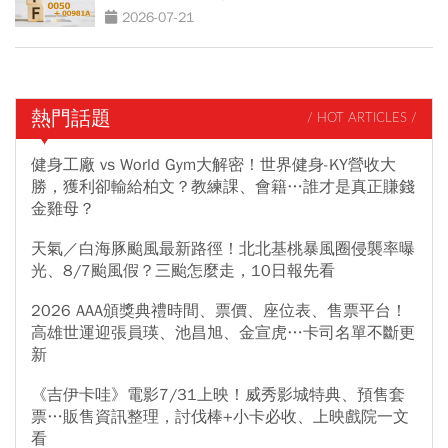
2026-07-21
熱門話題
/ HOT ARTICLES /
健身工廠 vs World Gym大解密！世界健身-KY營收大
勝，獲利卻輸給柏文？教練課、會籍…誰才是真正賺錢
金雞母？
天氣／白海豚颱風最新路徑！北北基桃暴風圈侵襲率曝
光、8/7颱風假？三颱怎麼走，10日報先看
2026 AAA頒獎典禮時間、票價、座位表、售票平台！
高雄世運迎張員瑛、池昌旭、金宣虎…卡司名單不斷更
新
《吉伊卡哇》電影7/31上映！威秀影城特典、預售套
票…販售資訊整理，討伐棒+小卡必收、上映戲院一文
看