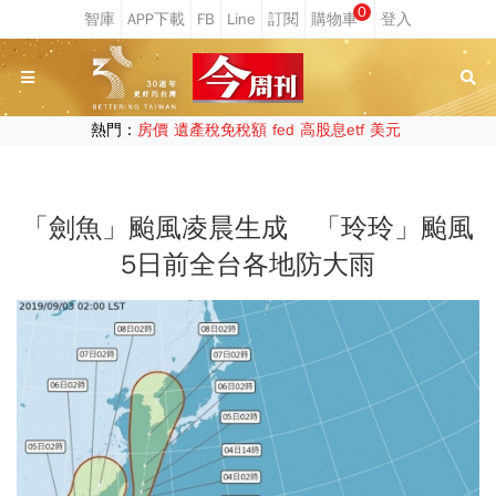
0
熱門：
房價
遺產稅免稅額
fed
高股息etf
美元
「劍魚」颱風凌晨生成 「玲玲」颱風
5日前全台各地防大雨