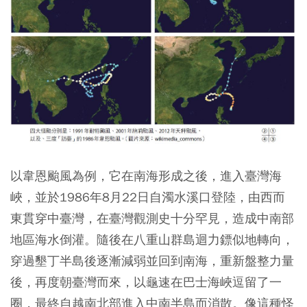
以韋恩颱風為例，它在南海形成之後，進入臺灣海
峽，並於1986年8月22日自濁水溪口登陸，由西而
東貫穿中臺灣，在臺灣觀測史十分罕見，造成中南部
地區海水倒灌。隨後在八重山群島迴力鏢似地轉向，
穿過墾丁半島後逐漸減弱並回到南海，重新盤整力量
後，再度朝臺灣而來，以龜速在巴士海峽逗留了一
圈，最終自越南北部進入中南半島而消散。像這種怪