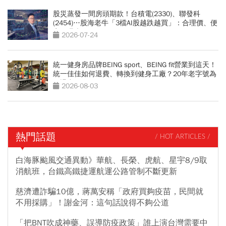
股災蒸發一間房頭期款！台積電(2330)、聯發科
(2454)…股海老牛「3檔AI股越跌越買」：合理價、便
宜價曝光
2026-07-24
統一健身房品牌BEING sport、BEING fit營業到這天！
統一佳佳如何退費、轉換到健身工廠？20年老字號為
何退出
2026-08-03
熱門話題
/ HOT ARTICLES /
白海豚颱風交通異動》華航、長榮、虎航、星宇8/9取
消航班，台鐵高鐵捷運航運公路管制不斷更新
慈濟遭詐騙10億，蔣萬安稱「政府買夠疫苗，民間就
不用採購」！謝金河：這句話說得不夠公道
「把BNT吹成神藥、誤導防疫政策」誰上演台灣需要中