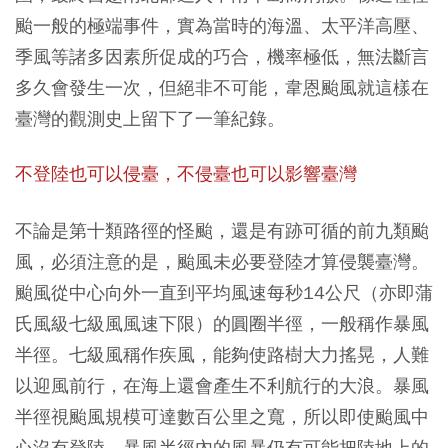
颱一般的極端事件，實為當時的海溫、太平洋高壓、
季風等諸多因素所促成的巧合，機率極低，無法斷言
多久會發生一次，但絕非不可能，韋恩颱風就這樣在
臺灣的觀測史上留下了一筆紀錄。
不登陸也可以侵臺，不侵臺也可以影響臺灣
不論是第十類路徑的怪颱，還是有跡可循的前九類颱
風，必須注意的是，颱風未必要登陸才算侵襲臺灣。
颱風從中心向外一直到平均風速每秒14公尺（亦即蒲
氏風級七級風風速下限）的圓圈半徑，一般稱作暴風
半徑。七級風稱作疾風，能夠使路樹大力搖晃，人難
以迎風前行，在海上還會產生不利航行的大浪。暴風
半徑視颱風規模可達數百公里之寬，所以即使颱風中
心沒有登陸，暴風半徑內的風暴仍有可能把陸地上的