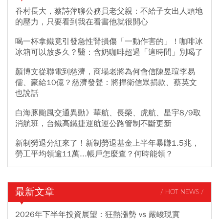
眷村長大，蔡詩萍聊公務員老父親：不給子女出人頭地
的壓力，只要看到我在看書他就很開心
喝一杯拿鐵竟引發急性腎損傷「一動作害的」！咖啡冰
冰箱可以放多久？醫：含奶咖啡超過「這時間」別喝了
顏博文從聯電到慈濟，商場老將為何會信陳昱瑄李易
儒、豪給10億？慈濟發聲：將捍衛信眾捐款、蔡英文
也說話
白海豚颱風交通異動》華航、長榮、虎航、星宇8/9取
消航班，台鐵高鐵捷運航運公路管制不斷更新
新制勞退分紅來了！新制勞退基金上半年暴賺1.5兆，
勞工平均領逾11萬...帳戶怎麼查？何時能領？
最新文章
/ HOT NEWS /
2026年下半年投資展望：狂熱漲勢 vs 嚴峻現實