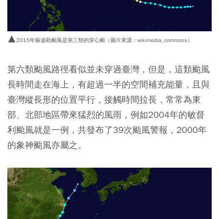
▲
2015年蘇迪勒颱風是第三類的穿心颱（圖片來源：wikimedia_commons）
第六類颱風路徑看似並未穿過臺灣，但是，這類颱風
長時間走在海上，有超過一半的空間補充能量，且與
臺灣縱長形的位置平行，接觸時間拉長，常常為東
部、北部地區帶來猛烈的風雨
，例如2004年的敏督
利颱風就是一例，共發布了39次颱風警報，2000年
的象神颱風亦屬之。