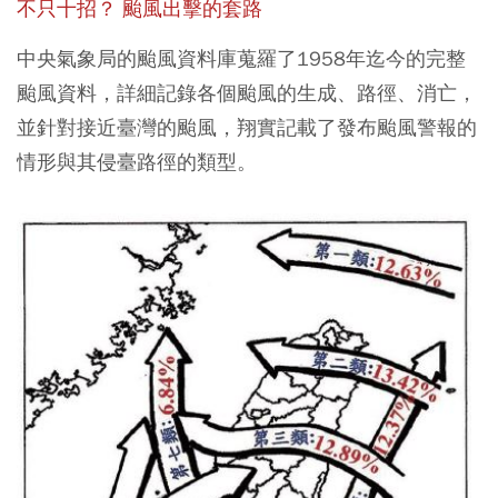
不只十招？ 颱風出擊的套路
中央氣象局的颱風資料庫蒐羅了1958年迄今的完整
颱風資料，詳細記錄各個颱風的生成、路徑、消亡，
並針對接近臺灣的颱風，翔實記載了發布颱風警報的
情形與其侵臺路徑的類型。