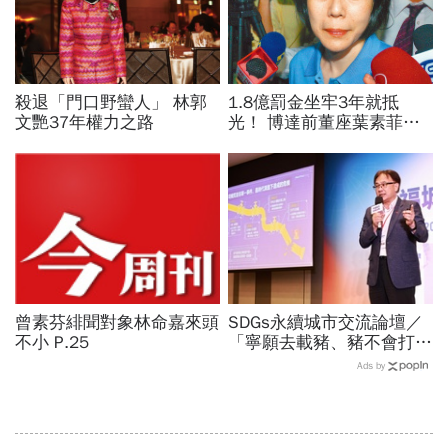
殺退「門口野蠻人」 林郭
1.8億罰金坐牢3年就抵
文艷37年權力之路
光！ 博達前董座葉素菲今
出監快閃
曾素芬緋聞對象林命嘉來頭
SDGs永續城市交流論壇／
不小 P.25
「寧願去載豬、豬不會打
1999」翻轉客運司機荒！
Ads by
桃園市4大倡議，重構公共
運輸DNA