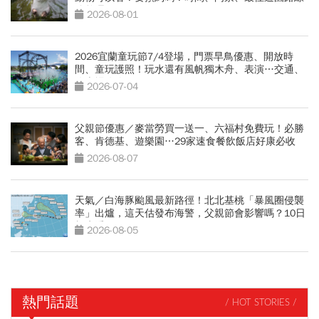
總整理
2026-08-01
2026宜蘭童玩節7/4登場，門票早鳥優惠、開放時
間、童玩護照！玩水還有風帆獨木舟、表演…交通、
停車場攻略
2026-07-04
父親節優惠／麥當勞買一送一、六福村免費玩！必勝
客、肯德基、遊樂園…29家速食餐飲飯店好康必收
2026-08-07
天氣／白海豚颱風最新路徑！北北基桃「暴風圈侵襲
率」出爐，這天估發布海警，父親節會影響嗎？10日
報先看
2026-08-05
熱門話題
/ HOT STORIES /