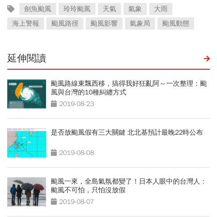
劍魚颱風
玲玲颱風
天氣
氣象
大雨
海上警報
颱風路徑
颱風影響
氣象局
颱風動態
延伸閱讀
颱風路線東飄西移，搞得我好狂亂阿～一次整理：颱
風與台灣的10種糾纏方式
2019-08-23
是否放颱風假有三大關鍵 北北基預計最晚22時公布
2019-08-08
颱風一來，全島氣氛都變了！日本人眼中的台灣人：
颱風不可怕，只怕沒放假
2019-08-07