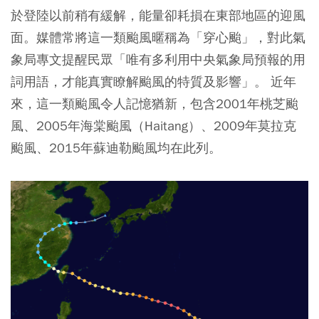
於登陸以前稍有緩解，能量卻耗損在東部地區的迎風
面。媒體常將這一類颱風暱稱為「穿心颱」
，對此氣
象局專文提醒民眾「唯有多利用中央氣象局預報的用
詞用語，才能真實瞭解颱風的特質及影響」。 近年
來，這一類颱風令人記憶猶新，包含2001年桃芝颱
風、2005年海棠颱風（Haitang）、2009年莫拉克
颱風、2015年蘇迪勒颱風均在此列。