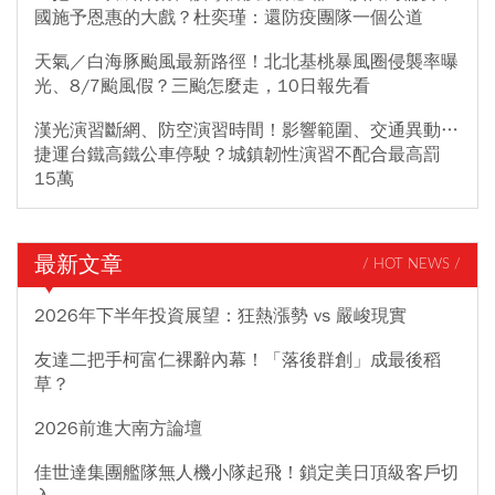
國施予恩惠的大戲？杜奕瑾：還防疫團隊一個公道
天氣／白海豚颱風最新路徑！北北基桃暴風圈侵襲率曝
光、8/7颱風假？三颱怎麼走，10日報先看
漢光演習斷網、防空演習時間！影響範圍、交通異動…
捷運台鐵高鐵公車停駛？城鎮韌性演習不配合最高罰
15萬
最新文章
/ HOT NEWS /
2026年下半年投資展望：狂熱漲勢 vs 嚴峻現實
友達二把手柯富仁裸辭內幕！「落後群創」成最後稻
草？
2026前進大南方論壇
佳世達集團艦隊無人機小隊起飛！鎖定美日頂級客戶切