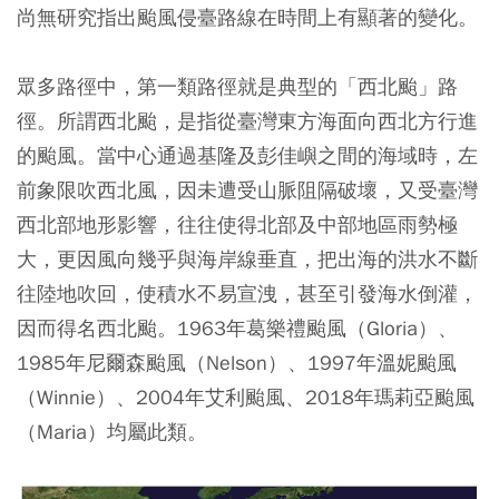
尚無研究指出颱風侵臺路線在時間上有顯著的變化。
眾多路徑中，
第一類路徑就是典型的「西北颱」路
徑。所謂西北颱，是指從臺灣東方海面向西北方行進
的颱風。
當中心通過基隆及彭佳嶼之間的海域時，左
前象限吹西北風，因未遭受山脈阻隔破壞，又受臺灣
西北部地形影響，
往往使得北部及中部地區雨勢極
大，更因風向幾乎與海岸線垂直，把出海的洪水不斷
往陸地吹回，使積水不易宣洩，甚至引發海水倒灌，
因而得名西北颱
。1963年葛樂禮颱風（Gloria）、
1985年尼爾森颱風（Nelson）、1997年溫妮颱風
（Winnie）、2004年艾利颱風、2018年瑪莉亞颱風
（Maria）均屬此類。