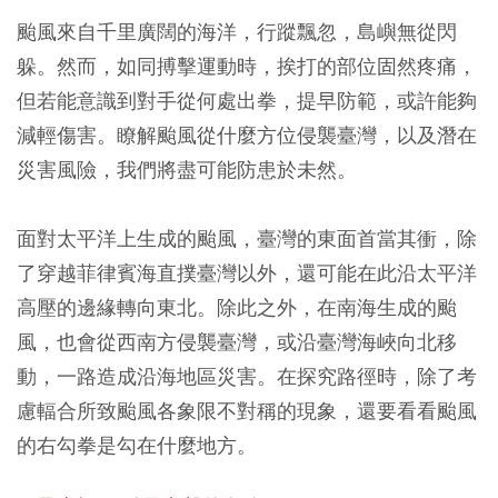
颱風來自千里廣闊的海洋，行蹤飄忽，島嶼無從閃
躲。然而，如同搏擊運動時，挨打的部位固然疼痛，
但若能意識到對手從何處出拳，提早防範，或許能夠
減輕傷害。瞭解颱風從什麼方位侵襲臺灣，以及潛在
災害風險，我們將盡可能防患於未然。
面對太平洋上生成的颱風，臺灣的東面首當其衝，除
了穿越菲律賓海直撲臺灣以外，還可能在此沿太平洋
高壓的邊緣轉向東北。除此之外，在南海生成的颱
風，也會從西南方侵襲臺灣，或沿臺灣海峽向北移
動，一路造成沿海地區災害。
在探究路徑時，除了考
慮輻合所致颱風各象限不對稱的現象，還要看看颱風
的右勾拳是勾在什麼地方。