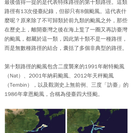
最後值得一提的是
代表特殊路徑的第十類路徑。這類
路徑有13次侵臺紀錄，但卻只有8個颱風。
這代表什
麼呢？原來除了不可歸類於前九類的颱風之外，
那些
在歷史上，離開臺灣之後在海上踅了一圈又再訪臺灣
的颱風，都屬於這一類
，因此第十類不是一種路徑，
而是無數種路徑的結合，囊括了多個非典型的路徑。
第十類路徑的颱風包含二度襲來的
1991年耐特颱風
（Nat）、2001年納莉颱風、2012年天秤颱風
（Tembin），以及觀測史上無前例、三度「訪臺」的
1986年韋恩颱風，合稱為侵臺四大怪颱。