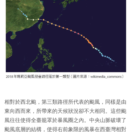
相對於西北颱，第三類路徑所代表的颱風，同樣是由
東向西而來，所帶來的天候狀況卻不大相同。
這些颱
風往往使得全臺籠罩於暴風圈之內。中央山脈破壞了
颱風底層的結構，使得右前象限的風暴在西臺灣相對