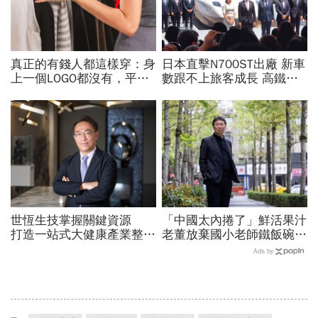
真正的有錢人都這樣穿：身
日本直擊N700ST出廠 新車
上一個LOGO都沒有，平凡
數跟不上旅客成長 高鐵遇3
針織衫卻要價3萬元...一窺
大挑戰 專家籲合理調整票
頂奢富豪的花錢智慧
價
世恆生技掌握關鍵資源
「中國太內捲了」鮮活果汁
打造一站式大健康產業整合
老董放棄國小老師鐵飯碗，
平台
西進30年站穩「果汁原料
Ads by
王」，砸2億回屏東設廠為
哪樁？