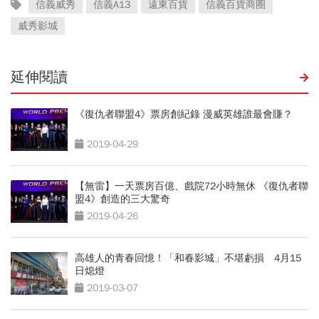
信義威秀
信義A13
遠東百貨
信義百貨商圈
威秀影城
延伸閱讀
《復仇者聯盟4》票房創紀錄 漫威英雄誰最會賺？
2019-04-29
【無雷】一天票房百億、戲院72小時無休 《復仇者聯
盟4》創造的三大驚奇
2019-04-26
高雄人的青春回憶！「和春影城」不堪虧損 4月15
日熄燈
2019-03-07