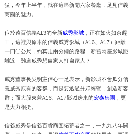
猛，今年上半年，就在這區新開六家餐廳，足見信義
商圈的魅力。
位於遠百信義A13的全新
威秀影城
，正在如火如荼趕
工，這裡與原本的信義威秀影城（A16、A17）距離
一四○公尺，約莫走兩分鐘的路程，新舊兩座影城距
離近，難道威秀想自家人打自家人？
威秀董事長吳明憲信心十足表示，新影城不會瓜分信
義威秀原有的客群，而是要透過分眾經營，創造新客
群；而大股東兼A16、A17影城房東的
宏泰集團
，更
是大力相挺。
信義威秀是信義百貨商圈拓荒者之一，一九九八年開