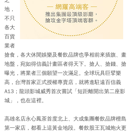
地，
不只
各大
百貨
業者
搶食，各大休閒娛樂及餐飲品牌也爭相前來插旗、畫
地盤，宛如得信義計畫區者得天下。搶人、搶錢、搶
曝光，將業者三個願望一次滿足。全球玩具巨擘樂
高，台灣首家正式授權專賣店，就將進駐遠百信義
A13；龍頭影城威秀首次嘗試「短距離開出第二座影
城」，也在這裡。
高雄名店永心鳳茶首度北上、大成集團餐飲品牌檀島
第一家店，都看上這黃金地段。餐飲股王瓦城炮火更