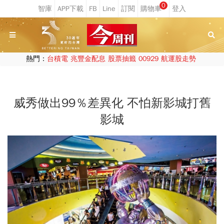
0
熱門：
台積電
兆豐金配息
股票抽籤
00929
航運股走勢
威秀做出99％差異化 不怕新影城打舊
影城