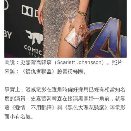
圖說：史嘉蕾喬韓森（Scarlett Johansson）。照片
來源：《復仇者聯盟》臉書粉絲團。
事實上，漫威電影在選角時偏好採用已經有相當知名
度的演員，史嘉蕾喬韓森在接演黑寡婦一角前，就靠
著《愛情，不用翻譯》與《黑色大理花懸案》等電影
而小有名氣。