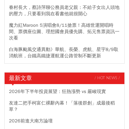
眷村長大，蔡詩萍聊公務員老父親：不給子女出人頭地
的壓力，只要看到我在看書他就很開心
魔力紅Maroon 5演唱會8/11搶票！高雄世運開唱時
間、票價座位圖、理想國會員優先購、拓元售票資訊一
次看
白海豚颱風交通異動》華航、長榮、虎航、星宇8/9取
消航班，台鐵高鐵捷運航運公路管制不斷更新
最新文章
/ HOT NEWS /
2026年下半年投資展望：狂熱漲勢 vs 嚴峻現實
友達二把手柯富仁裸辭內幕！「落後群創」成最後稻
草？
2026前進大南方論壇