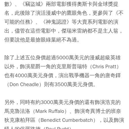
數》、《竊盜城》兩部電影獲得奧斯卡與金球獎提
名，此後除了演活漫威中的鷹眼角色，更參與了《不
可能的任務》、《神鬼認證》等大賣系列電影的演
出，儘管在這些電影中，傑瑞米雷納都不是主人翁，
但要說他是最搶眼綠葉絕不為過。
除了上述五位身價超過5000萬美元的漫威超級英雄
以外，飾演星爵一角的克里斯普瑞特（Chris Pratt）
也有4000萬美元身價，演出戰爭機器一角的唐奇鐸
（Don Cheadle）則有3500萬美元身價。
另外，同時有約3000萬美元身價的還有飾演浩克的
馬克魯法洛（Mark Ruffalo）、飾演奇異博士的班奈
狄克康柏拜區（Benedict Cumberbatch），以及飾演
蟻人的保羅路德（Paul Rudd）。