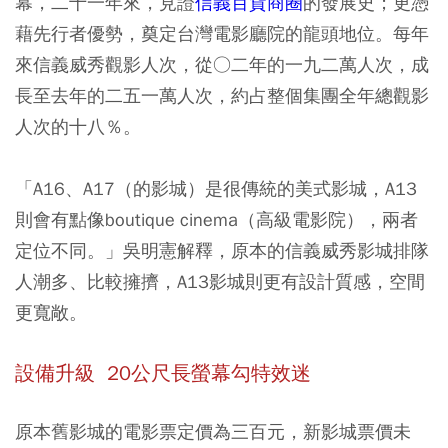
幕，二十一年來，見證
信義百貨商圈
的發展史；更憑
藉先行者優勢，奠定台灣電影廳院的龍頭地位。每年
來信義威秀觀影人次，從○二年的一九二萬人次，成
長至去年的二五一萬人次，約占整個集團全年總觀影
人次的十八％。
「A16、A17（的影城）是很傳統的美式影城，A13
則會有點像boutique cinema（高級電影院），兩者
定位不同。」吳明憲解釋，原本的信義威秀影城排隊
人潮多、比較擁擠，A13影城則更有設計質感，空間
更寬敞。
設備升級 20公尺長螢幕勾特效迷
原本舊影城的電影票定價為三百元，新影城票價未