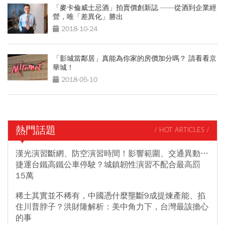
「麥卡倫威士忌酒」拍賣價創新誌 ——從酒到企業經
營，唯「差異化」勝出
2018-10-24
「影城當鄰居」真能為你家的房價加分嗎？ 請看看京
華城！
2018-05-10
熱門話題
/ HOT ARTICLES /
漢光演習斷網、防空演習時間！影響範圍、交通異動…
捷運台鐵高鐵公車停駛？城鎮韌性演習不配合最高罰
15萬
稀土其實並不稀有，中國憑什麼壟斷9成提煉產能、掐
住川普脖子？洪財隆解析：美中角力下，台灣最該擔心
的事