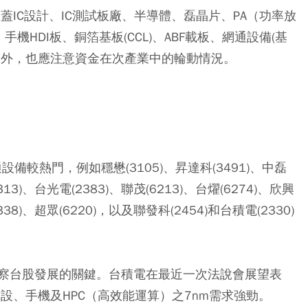
蓋IC設計、IC測試板廠、半導體、磊晶片、PA（功率放
HDI板、銅箔基板(CCL)、ABF載板、網通設備(基
股外，也應注意資金在次產業中的輪動情況。
備較熱門，例如穩懋(3105)、昇達科(3491)、中磊
2313)、台光電(2383)、聯茂(6213)、台燿(6274)、欣興
3338)、超眾(6220)，以及聯發科(2454)和台積電(2330)
察台股發展的關鍵。台積電在最近一次法說會展望表
設、手機及HPC（高效能運算）之7nm需求強勁。