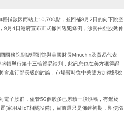
加權指數因而站上10,700點，並回補8月2日的向下跳空
，9月4日港府宣布正式撤回逃犯條例，漲勢由亞股延伸
國務院副總理劉鶴與美國財長Mnuchin及貿易代表
月將在華盛頓舉行第十三輪貿易談判，此訊息也在美方獲得證
將會進行部長級的討論，市場暫時從中美雙方加徵關稅
向電子族群，儘管5G個股多已累積一段漲幅，有鑑於
置(家用及IoT相關設備)，目前還只是佈建初期，即使漲