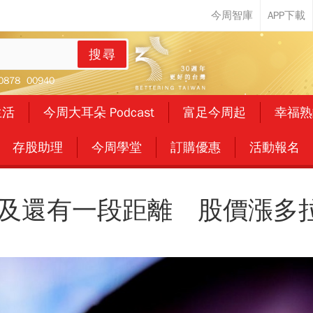
搜尋
0878
00940
生活
今周大耳朵 Podcast
富足今周起
幸福熟
存股助理
今周學堂
訂購優惠
活動報名
普及還有一段距離 股價漲多