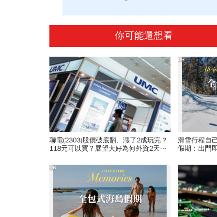
你可能還想看
PR
聯電(2303)股價破底翻、漲了2成玩完？
滑雪行程自
118元可以買？展望大好為何外資2天賣
假期：出門
超5.7萬張，可能原因曝光
爆表！
PR