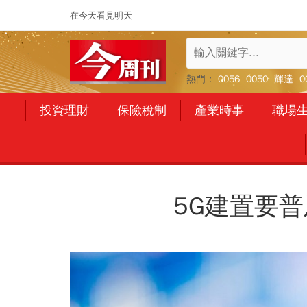
在今天看見明天
熱門：
0056
0050
輝達
0
投資理財
保險稅制
產業時事
職場
5G建置要