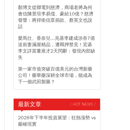
顏博文從聯電到慈濟，商場老將為何
會信陳昱瑄李易儒、豪給10億？慈濟
發聲：將捍衛信眾捐款、蔡英文也說
話
愛馬仕、香奈兒...兆基李建成涉吞7億
送前妻滿屋精品，遭羈押禁見！宏碁
李文詳當董座才2天閃辭：發現內部缺
失
第一家市值突破百億美元的台灣新藥
公司！藥華藥深耕全球市場，能成為
下一個武田製藥？
最新文章
/ HOT NEWS /
2026年下半年投資展望：狂熱漲勢 vs
嚴峻現實