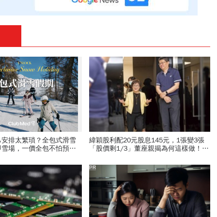
己安排太繁瑣？全包式滑雪
緯穎股利配20元股息145元，1張變3張
即雪場，一價全包不怕預算
「股價剩1/3」董座親揭為何這樣做！訂
單強勁到不行，最大挑戰是它
PR