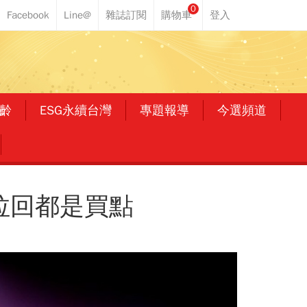
0
齡
ESG永續台灣
專題報導
今選頻道
拉回都是買點