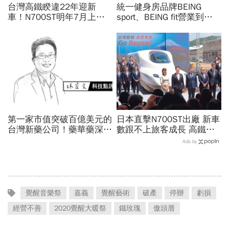
台灣高鐵睽違22年迎新
統一健身房品牌BEING
車！N700ST明年7月上
sport、BEING fit營業到這
線，尖峰運能大增25％...
天！統一佳佳如何退費、轉
史哲：台灣動脈再升級
換到健身工廠？20年老字
號為何退出
第一家市值突破百億美元的
日本直擊N700ST出廠 新車
台灣新藥公司！藥華藥深耕
數跟不上旅客成長 高鐵遇3
全球市場，能成為下一個武
大挑戰 專家籲合理調整票
Ads by
田製藥？
價
覺醒音樂祭
嘉義
覺醒藝術
破產
停辦
虧損
經營不善
2020覺醒大暖祭
鐵玫瑰
傲頭厝