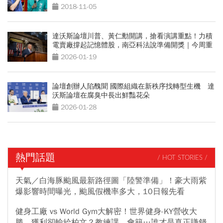
2018-11-05
達沃斯論壇川普、黃仁勳開講，搶看演講重點！力積
電賣廠撐起記憶體股，南亞科法說準備開獎｜今周重
磅
2026-01-19
論壇創辦人陷醜聞 國際組織在新秩序找轉型生機 達
沃斯論壇在腐臭中長出鮮豔花朵
2026-01-28
熱門話題
/ HOT STORIES /
天氣／白海豚颱風最新路徑圖「陸警準備」！豪大雨紫
爆影響時間曝光，颱風假機率多大，10日報先看
健身工廠 vs World Gym大解密！世界健身-KY營收大
勝，獲利卻輸給柏文？教練課、會籍…誰才是真正賺錢