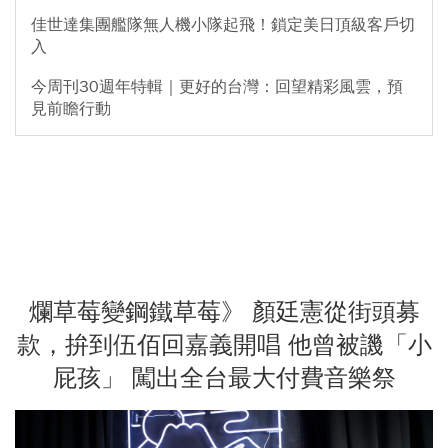
佳世達集團艦隊無人機小隊起飛！鎖定美日頂級客戶切
入
今周刊30週年特輯｜更好的台灣：回望精彩風雲，預
見前瞻行動
爛草莓變鋼鐵草莓》 顏廷憲從街頭募
款，拚到伍佰回嘉義開唱 他曾被譏「小
屁孩」 闖出全台最大付費音樂祭