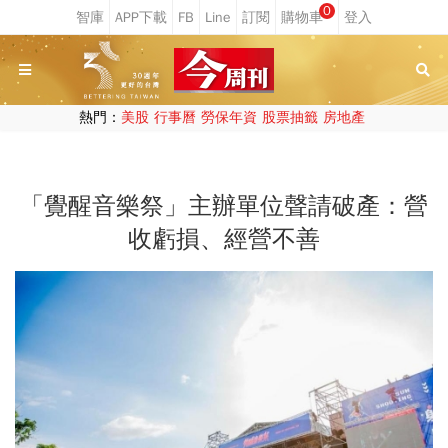
0
熱門：
美股
行事曆
勞保年資
股票抽籤
房地產
「覺醒音樂祭」主辦單位聲請破產：營
收虧損、經營不善