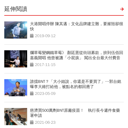
延伸閱讀
大港開唱停辦 陳其邁：文化品牌建立難，要摧毀卻很
快
2019-09-12
爛草莓變鋼鐵草莓》 顏廷憲從街頭募款，拚到伍佰回
嘉義開唱 他曾被譏「小屁孩」 闖出全台最大付費音
樂祭
2017-11-15
誰擋BNT？「大小姐說，你還是不要買了」…郭台銘
曝李大維打給他，被點名的都回應了
2023-05-09
慈濟買500萬劑BNT原廠疫苗！ 執行長今遞件食藥
署申請
2021-06-23