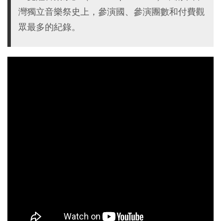
灣獨立音樂祭史上，參演國、參演團數和付費觀
眾最多的紀錄。