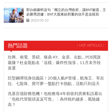
郭台銘爆料這句「獨立的台灣政府」讓BNT被擋，王
必勝秀證據：BNT大股東給郭董的信不是這樣寫
2023-05-10
熱門話題
/ HOT ARTICLES /
欣興、南電、景碩、臻鼎-KY、金居、尖點...PCB買誰
最賺？杜金龍點名「這檔」爆炸性強漲，11月末升段
首選
巨型鋼彈現身信義區！20個人氣IP登場，航海王、哥吉
拉、七龍珠、寶可夢…盤點打卡熱點，活動只到這天
兆基百億財務危機！包租教母4年前收到房東私訊看出
「包租代管龍頭岌岌可危」：為何租約越多，風險越
高？