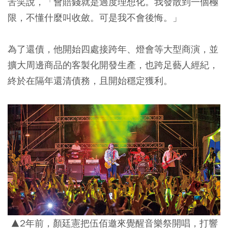
苦笑說，「會賠錢就是過度理想化。我發散到一個極
限，不懂什麼叫收斂。可是我不會後悔。」
為了還債，他開始四處接跨年、燈會等大型商演，並
擴大周邊商品的客製化開發生產，也跨足藝人經紀，
終於在隔年還清債務，且開始穩定獲利。
▲2年前，顏廷憲把伍佰邀來覺醒音樂祭開唱，打響