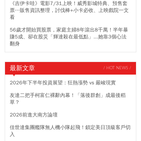
《吉伊卡哇》電影7/31上映！威秀影城特典、預售套
票…販售資訊整理，討伐棒+小卡必收、上映戲院一文
看
56歲才開始買股票，家庭主婦8年滾出8千萬！半年暴
賺5成、卻在股災「輝達殺在最低點」...她靠3個心法
翻身
最新文章
/ HOT NEWS /
2026年下半年投資展望：狂熱漲勢 vs 嚴峻現實
友達二把手柯富仁裸辭內幕！「落後群創」成最後稻
草？
2026前進大南方論壇
佳世達集團艦隊無人機小隊起飛！鎖定美日頂級客戶切
入