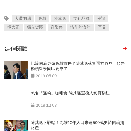
大港開唱
高雄
陳其邁
文化品牌
停辦
楊大正
獨立樂團
音樂祭
惜別的海岸
再見
延伸閱讀
比韓國瑜更像高雄市長？陳其邁落實選前政見 預告
橋頭科學園區要來了
2019-05-09
萬名「邁粉」咖啡會 陳其邁選後人氣再翻紅
2018-12-08
陳其邁下戰帖！高雄10年人口未達500萬要韓國瑜捐
財產