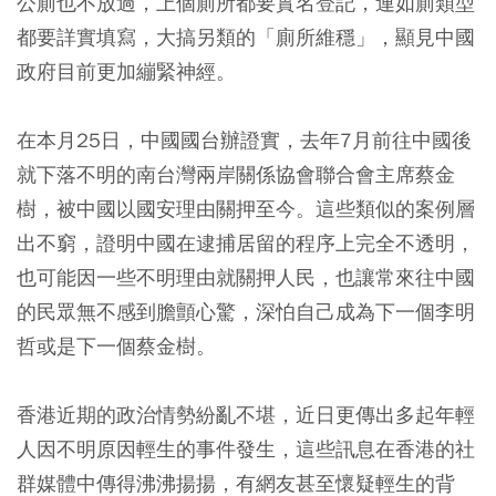
公廁也不放過，上個廁所都要實名登記，連如廁類型
都要詳實填寫，大搞另類的「廁所維穩」，顯見中國
政府目前更加繃緊神經。
在本月25日，中國國台辦證實，去年7月前往中國後
就下落不明的南台灣兩岸關係協會聯合會主席蔡金
樹，被中國以國安理由關押至今。這些類似的案例層
出不窮，證明中國在逮捕居留的程序上完全不透明，
也可能因一些不明理由就關押人民，也讓常來往中國
的民眾無不感到膽顫心驚，深怕自己成為下一個李明
哲或是下一個蔡金樹。
香港近期的政治情勢紛亂不堪，近日更傳出多起年輕
人因不明原因輕生的事件發生，這些訊息在香港的社
群媒體中傳得沸沸揚揚，有網友甚至懷疑輕生的背