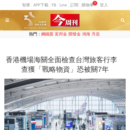
0
熱門：
鋼鐵股
富邦金
開發金
鴻海
升息
香港機場海關全面檢查台灣旅客行李
查獲「戰略物資」恐被關7年