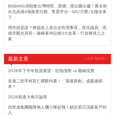
BIGBANG演唱會台灣時間、票價、座位圖出爐！實名制
台北高雄4場搶票日期、售票平台…GD/大聲/太陽全來
了
周玲妏是誰？棒協史上首位女性理事長，曾任議員、高
雄市觀光局長…接棒辜仲諒推3大改革：打造棒球人之
家
最新文章
/ HOT NEWS /
2026年下半年投資展望：狂熱漲勢 vs 嚴峻現實
友達二把手柯富仁裸辭內幕！「落後群創」成最後稻
草？
2026前進大南方論壇
佳世達集團艦隊無人機小隊起飛！鎖定美日頂級客戶切
入