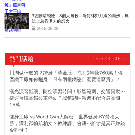
3隻眼睛殘廢、8個人自殺...為何林鄭月娥的讓步，無
法止息香港人的怒火
2019-09-09
熱門話題
/ HOT ARTICLES /
川湖做什麼的？躋身「萬金股」抱1張年賺760萬！傳
產鐵工廠如何翻身「只有兩根鐵憑什麼賣這麼貴」？
漢光演習斷網、防空演習時間！影響範圍、交通異動…
捷運台鐵高鐵公車停駛？城鎮韌性演習不配合最高罰
15萬
健身工廠 vs World Gym大解密！世界健身-KY營收大
勝，獲利卻輸給柏文？教練課、會籍…誰才是真正賺錢
金雞母？