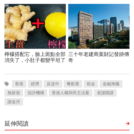
香港
經濟
反送中
餐飲業
租金
金融海嘯
無薪假
信評機構
香港人權與民主法案
老謝開講
謝金河
延伸閱讀