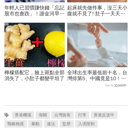
年輕人已習慣賺快錢「忘記
起床就先做件事，沒三天小
股市也會跌」！謝金河早一
腹就不見了! 肚子一天天變
步示警南韓個股槓桿ETF會
小！
出事：根本把投資人丟火坑
PR
檸檬搭配它，臉上斑點全部
全球出生率最低前十名，台
消失了，小肚子都變平坦了
灣排第5、中國竟是10！亞
洲4國入榜「無聲危機」，
Ads by
經濟壓力成天然避孕藥？
香港機場
海關
台灣旅客
行李
香港反送中
戰略物資
暴動
違法
監禁
入境限制