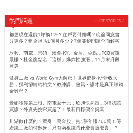
熱門話題
/ HOT STORIES /
都更現在還能1坪換1坪？住戶要付錢嗎？晚簽同意書
分更多？租金補貼1個月多少？7個關鍵問題全面解答
欣興、南電、景碩、臻鼎-KY、金居、尖點...PCB買誰
最賺？杜金龍點名「這檔」爆炸性強漲，11月末升段
首選
健身工廠 vs World Gym大解密！世界健身-KY營收大
勝，獲利卻輸給柏文？教練課、會籍…誰才是真正賺錢
金雞母？
景碩漲停第三根、南電返千元，欣興快亮燈...3檔我該
買誰？外資先挑它買超了！最新目標價全揭露
川湖做什麼的？躋身「萬金股」抱1張年賺760萬！傳
產鐵工廠如何翻身「只有兩根鐵憑什麼賣這麼貴」？