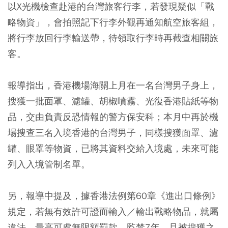
以X光機檢查赴港的台灣旅客行李，若發現疑似「戰
略物資」，會拍照記下行李外觀再通知航空旅客組，
將行李放回行李輸送帶，待領取行李時再截查相關旅
客。
報導指出，香港機場海關上月在一名台灣男子身上，
搜獲一批面罩、濾罐、胡椒噴霧、光復香港貼紙等物
品，交由負責反恐情報的警方保安科；本月中再於機
場搜查三名入境香港的台灣男子，同樣搜獲面罩、濾
罐、眼罩等物資，已將其資料交給入境處，未來可能
列入入境管制名單。
另，報導中提及，據香港法例第60章《進出口條例》
規定，若無有效許可證而輸入／輸出戰略物品，就屬
違法，最高可處無限額罰款、監禁7年，且被搜獲之