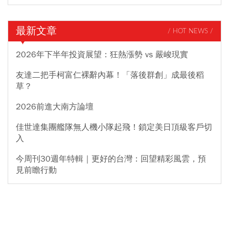
最新文章
/ HOT NEWS /
2026年下半年投資展望：狂熱漲勢 vs 嚴峻現實
友達二把手柯富仁裸辭內幕！「落後群創」成最後稻
草？
2026前進大南方論壇
佳世達集團艦隊無人機小隊起飛！鎖定美日頂級客戶切
入
今周刊30週年特輯｜更好的台灣：回望精彩風雲，預
見前瞻行動