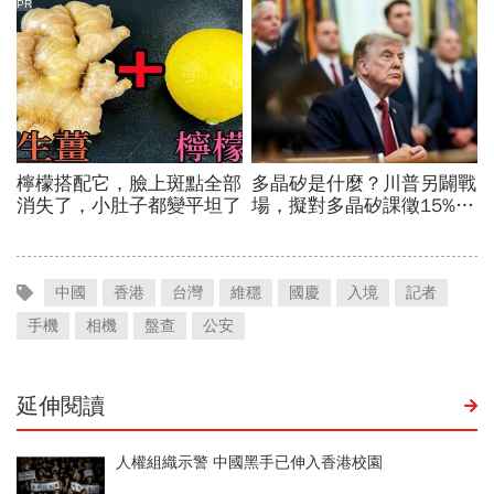
中國
香港
台灣
維穩
國慶
入境
記者
手機
相機
盤查
公安
延伸閱讀
人權組織示警 中國黑手已伸入香港校園