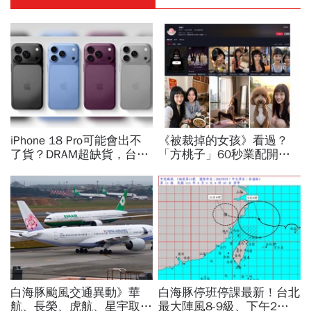
iPhone 18 Pro可能會出不
《被裁掉的女孩》看過？
了貨？DRAM超缺貨，台積
「方桃子」60秒業配開價
電傳10億美元晶片堆廠房
百萬、抖音漲粉41萬！AI劇
「只能枯等」…新iPhone會
演到比真人還真：讓網紅反
貴多少
學她
白海豚颱風交通異動》華
白海豚停班停課最新！台北
航、長榮、虎航、星宇取消
最大陣風8-9級、下午2點