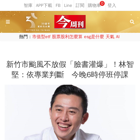
0
熱門：
市值型etf
股票股利怎麼算
esg是什麼
天氣
AI
新竹市颱風不放假「臉書灌爆」！林智
堅：依專業判斷 今晚6時停班停課