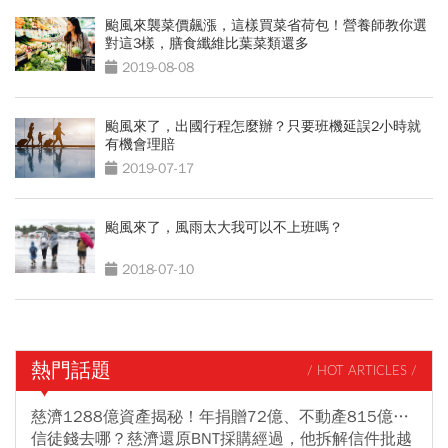
颱風來襲菜價飆漲，這樣買菜省荷包！營養師教你選
對這3樣，膳食纖維比葉菜類還多
2019-08-08
颱風來了，出國行程怎麼辦？只要班機延誤2小時就
有機會理賠
2019-07-17
颱風來了，風雨太大我可以不上班嗎？
2018-07-10
熱門話題
/ HOT ARTICLES /
慈濟1288億資產揭秘！年捐贈72億、不動產815億…
信徒錢去哪？慈濟還原BNT採購經過，他拆解信件批越