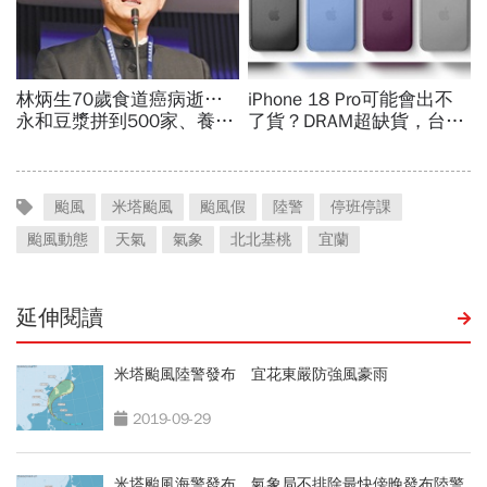
颱風
米塔颱風
颱風假
陸警
停班停課
颱風動態
天氣
氣象
北北基桃
宜蘭
延伸閱讀
米塔颱風陸警發布 宜花東嚴防強風豪雨
2019-09-29
米塔颱風海警發布 氣象局不排除最快傍晚發布陸警