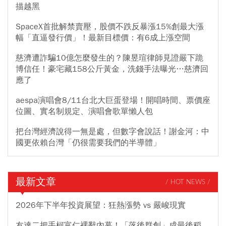
描越黑
SpaceX首批解禁賣壓，股價不跌反暴漲15%創最大漲
幅「直逼發行價」！最新目標價：有6成上漲空間
慈濟遭詐騙10億怎麼發生的？陳昱瑄律師見證嚴下跪
博信任！豪宅藏158公斤黃金，洗錢手法曝光…慈濟回
應了
aespa演唱會8/11台北大巨蛋登場！開唱時間、票價座
位圖、實名制規定、演唱會歌單懶人包
把台灣經濟說得一無是處，但數字會說話！謝金河：中
國更依賴台灣「仍很需要我們的半導體」
最新文章
/ HOT NEWS /
2026年下半年投資展望：狂熱漲勢 vs 嚴峻現實
友達二把手柯富仁裸辭內幕！「落後群創」成最後稻