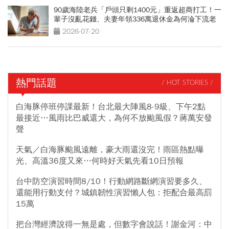
90歲海陸老兵「戶頭只剩1400元」重返超商打工！一
輩子沒亂花錢、夫妻年領336萬退休金為何淪下流老
人？
2026-07-20
熱門話題
/ HOT STORIES /
白海豚停班停課最新！台北最大陣風8-9級、下午2點
最接近…風雨比巴威還大，為何不放颱風假？蔣萬安發
聲
天氣／白海豚颱風遠離，豪大雨還沒完！雨區熱點曝
光、高溫36度又來…何時好天氣先看10日預報
台中防空演習時間8/10！行動網路斷網演習要多久、
還能用行動支付？城鎮韌性演習懶人包：拒配合最高罰
15萬
把台灣經濟說得一無是處，但數字會說話！謝金河：中