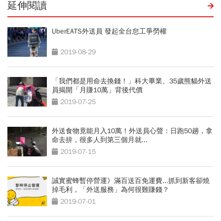
延伸閱讀
UberEATS外送員 發起全台怠工爭勞權
2019-08-29
「我們都是用命去換錢！」科大畢業、35歲熊貓外送
員揭開「月賺10萬」背後代價
2019-07-25
外送食物竟能月入10萬！外送員心聲：日跑50趟，拿
命去拚，很多人到第三個月就...
2019-07-15
誠實蜜蜂暫停營運》滿百送百免運費...抓到新客卻燒
掉毛利，「外送服務」為何很難賺錢？
2019-07-01