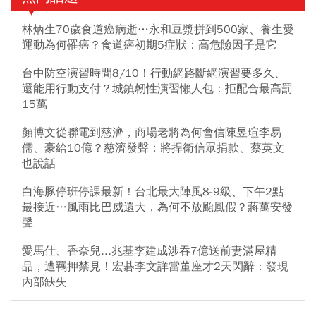
林炳生70歲食道癌病逝…永和豆漿拼到500家、養生愛
運動為何罹癌？食道癌初期5症狀：高危險因子是它
台中防空演習時間8/10！行動網路斷網演習要多久、
還能用行動支付？城鎮韌性演習懶人包：拒配合最高罰
15萬
顏博文從聯電到慈濟，商場老將為何會信陳昱瑄李易
儒、豪給10億？慈濟發聲：將捍衛信眾捐款、蔡英文
也說話
白海豚停班停課最新！台北最大陣風8-9級、下午2點
最接近…風雨比巴威還大，為何不放颱風假？蔣萬安發
聲
愛馬仕、香奈兒...兆基李建成涉吞7億送前妻滿屋精
品，遭羈押禁見！宏碁李文詳當董座才2天閃辭：發現
內部缺失