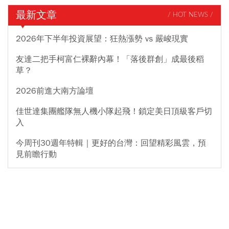
最新文章
/ HOT NEWS /
2026年下半年投資展望：狂熱漲勢 vs 嚴峻現實
友達二把手柯富仁裸辭內幕！「落後群創」成最後稻
草？
2026前進大南方論壇
佳世達集團艦隊無人機小隊起飛！鎖定美日頂級客戶切
入
今周刊30週年特輯｜更好的台灣：回望精彩風雲，預
見前瞻行動