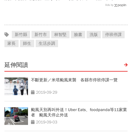
航班：8/6-8/8逾50班次停
最接近…風雨比巴威還大，
Ads by
飛沖繩！台鐵高鐵公路管制
為何不放颱風假？蔣萬安發
不斷更新
聲
新竹縣
新竹市
林智堅
臉書
洗版
停班停課
家長
師生
生活步調
延伸閱讀
不斷更新／米塔颱風來襲 各縣市停班停課一覽
2019-09-29
颱風天別再叫外送！Uber Eats、foodpanda等11家業
者 颱風天停止外送
2019-09-03