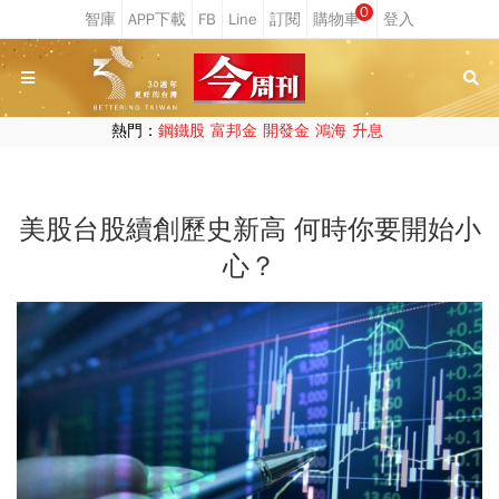
0
熱門：
鋼鐵股
富邦金
開發金
鴻海
升息
美股台股續創歷史新高 何時你要開始小
心？