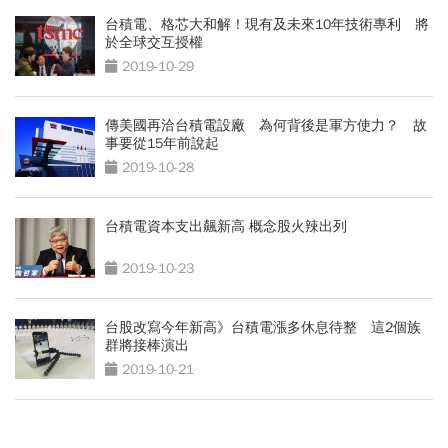
台積電、格芯大和解！現有及未來10年技術專利 將
於全球交互授權
2019-10-29
傳美國再洽台積電設廠 為何背後是軍方使力？ 故
事要從15年前說起
2019-10-28
台積電資本支出飆新高 概念股火辣出列
2019-10-23
台股改寫今年新高》台積電漲多休息待整 這2個族
群將接棒演出
2019-10-21