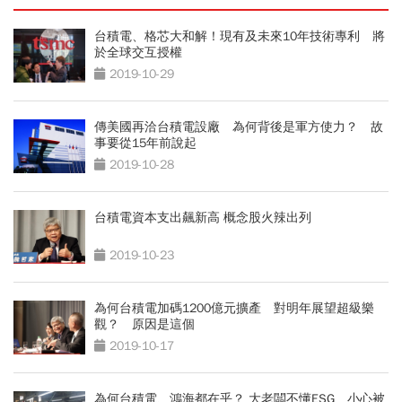
台積電、格芯大和解！現有及未來10年技術專利 將
於全球交互授權
2019-10-29
傳美國再洽台積電設廠 為何背後是軍方使力？ 故
事要從15年前說起
2019-10-28
台積電資本支出飆新高 概念股火辣出列
2019-10-23
為何台積電加碼1200億元擴產 對明年展望超級樂
觀？ 原因是這個
2019-10-17
為何台積電、鴻海都在乎？ 大老闆不懂ESG 小心被