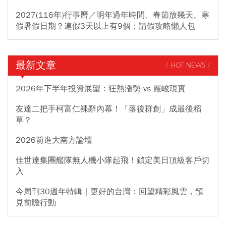
2027(116年)行事曆／明年過年時間、春節放幾天、寒
假暑假日期？連假3天以上有9個：請假攻略懶人包
最新文章
/ HOT NEWS /
2026年下半年投資展望：狂熱漲勢 vs 嚴峻現實
友達二把手柯富仁裸辭內幕！「落後群創」成最後稻
草？
2026前進大南方論壇
佳世達集團艦隊無人機小隊起飛！鎖定美日頂級客戶切
入
今周刊30週年特輯｜更好的台灣：回望精彩風雲，預
見前瞻行動