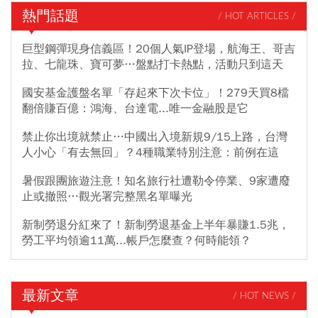
熱門話題
/ HOT ARTICLES /
巨型鋼彈現身信義區！20個人氣IP登場，航海王、哥吉
拉、七龍珠、寶可夢…盤點打卡熱點，活動只到這天
國安基金護盤名單「存起來下次卡位」！279天買8檔
翻倍賺百億：鴻海、台達電...唯一金融股是它
禁止你出境就禁止…中國出入境新規9/15上路，台灣
人小心「有去無回」？4種職業特別注意：前例在這
暑假跟團旅遊注意！知名旅行社遭勒令停業、9家遭廢
止或撤照…觀光署完整黑名單曝光
新制勞退分紅來了！新制勞退基金上半年暴賺1.5兆，
勞工平均領逾11萬...帳戶怎麼查？何時能領？
最新文章
/ HOT NEWS /