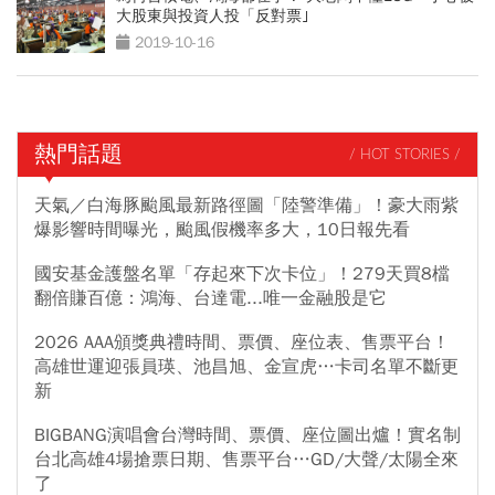
大股東與投資人投「反對票｣
2019-10-16
熱門話題
/ HOT STORIES /
天氣／白海豚颱風最新路徑圖「陸警準備」！豪大雨紫
爆影響時間曝光，颱風假機率多大，10日報先看
國安基金護盤名單「存起來下次卡位」！279天買8檔
翻倍賺百億：鴻海、台達電...唯一金融股是它
2026 AAA頒獎典禮時間、票價、座位表、售票平台！
高雄世運迎張員瑛、池昌旭、金宣虎…卡司名單不斷更
新
BIGBANG演唱會台灣時間、票價、座位圖出爐！實名制
台北高雄4場搶票日期、售票平台…GD/大聲/太陽全來
了