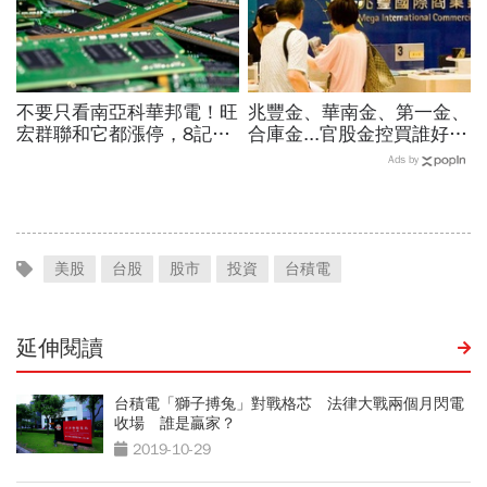
不要只看南亞科華邦電！旺
兆豐金、華南金、第一金、
宏群聯和它都漲停，8記憶
合庫金...官股金控買誰好？
體股各擁啥利多？華邦電法
達人點名這檔「價差填息雙
Ads by
說時間就在今天，牛肉大塊
冠王」，除息日、發息日先
嗎
看
美股
台股
股市
投資
台積電
延伸閱讀
台積電「獅子搏兔」對戰格芯 法律大戰兩個月閃電
收場 誰是贏家？
2019-10-29