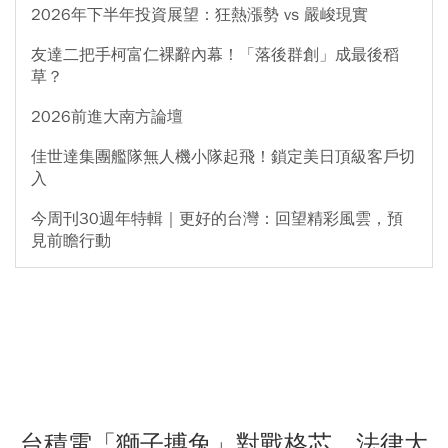
2026年下半年投資展望：狂熱漲勢 vs 嚴峻現實
友達二把手柯富仁裸辭內幕！「落後群創」成最後稻
草？
2026前進大南方論壇
佳世達集團艦隊無人機小隊起飛！鎖定美日頂級客戶切
入
今周刊30週年特輯｜更好的台灣：回望精彩風雲，預
見前瞻行動
台積電「獅子搏兔」對戰格芯 法律大