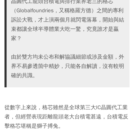
晶圓代工龍頭台積電與排行業界老三的格芯
（Globalfoundries，又稱格羅方德）之間的專利
訴訟大戰，才上演兩個月就閃電落幕，開始與結
束都讓全球半導體業大吃一驚，究竟誰才是贏
家？
由於雙方均未公布和解協議細節或涉及金額，外
界不易參透箇中精妙，只能各自解讀，沒有較明
確的共識。
從數字上來說，格芯雖然是全球第三大IC晶圓代工業
者，但經營表現距離龍頭老大台積電甚遠，台積電反
擊格芯堪稱是獅子搏兔。