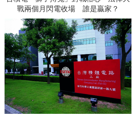
戰兩個月閃電收場 誰是贏家？