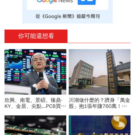
你可能還想看
欣興、南電、景碩、臻鼎-
川湖做什麼的？躋身「萬金
KY、金居、尖點...PCB買誰
股」抱1張年賺760萬！傳
最賺？杜金龍點名「這檔」
產鐵工廠如何翻身「只有兩
11月末升段首選，V轉反彈
根鐵憑什麼賣這麼貴」？
最快