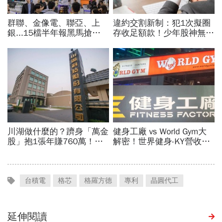
台積電
格芯
格羅方德
專利
晶圓代工
延伸閱讀