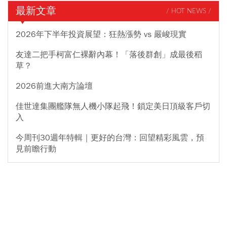
最新文章
/ HOT NEWS /
2026年下半年投資展望：狂熱漲勢 vs 嚴峻現實
友達二把手柯富仁裸辭內幕！「落後群創」成最後稻
草？
2026前進大南方論壇
佳世達集團艦隊無人機小隊起飛！鎖定美日頂級客戶切
入
今周刊30週年特輯｜更好的台灣：回望精彩風雲，預
見前瞻行動