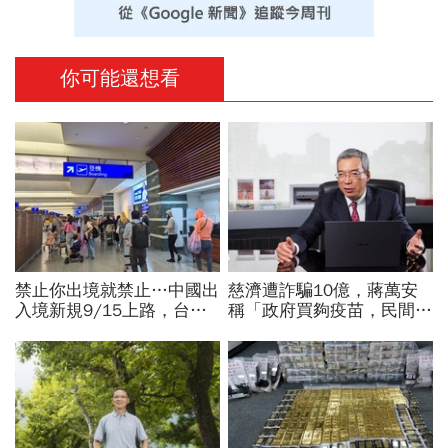
你可能還想看
禁止你出境就禁止…中國出
慈濟遭詐騙10億，蔣萬安
入境新規9/15上路，台灣
稱「政府買夠疫苗，民間就
人小心「有去無回」？4種
不用採購」！謝金河：這句
職業特別注意：前例在這
話說得不夠公道