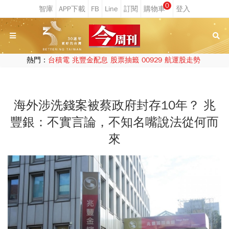
0
熱門：
台積電
兆豐金配息
股票抽籤
00929
航運股走勢
海外涉洗錢案被蔡政府封存10年？ 兆
豐銀：不實言論，不知名嘴說法從何而
來