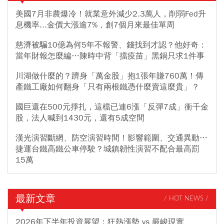
美國7月非農爆冷！就業意外減少2.3萬人，削弱Fed升
息機率...金價大漲逾7%，創7個月來最佳單周
慈濟被騙10億為何5年不報警、錢找到才認？他好奇：
當年財報怎麼編…陳時中背「擋疫苗」黑鍋只求1件事
川湖做什麼的？躋身「萬金股」抱1張年賺760萬！傳
產鐵工廠如何翻身「只有兩根鐵憑什麼賣這麼貴」？
國巨還在500元掙扎，這檔已連6漲「反彈7成」衝千金
股，法人喊到1430元，還有5成空間
漢光演習斷網、防空演習時間！影響範圍、交通異動…
捷運台鐵高鐵公車停駛？城鎮韌性演習不配合最高罰
15萬
最新文章
/ HOT NEWS /
2026年下半年投資展望：狂熱漲勢 vs 嚴峻現實