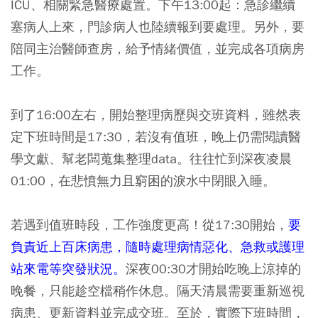
ICU、相關緊急醫療處置。下午13:00起：急診繼續
塞病人上來，門診病人也陸續報到要處理。另外，要
陪同主治醫師查房，給予情緒價值，並完成各項病房
工作。
到了16:00左右，開始整理病歷與交班資料，雖然表
定下班時間是17:30，若沒有值班，晚上仍需閱讀醫
學文獻、幫老闆蒐集整理data。往往忙到深夜凌晨
01:00，在悲憤無力且窮困的淚水中閉眼入睡。
若遇到值班時段，工作強度更高！從17:30開始，
要
負責近上百床病患，隨時處理病情惡化、急救或護理
站來電等突發狀況。
深夜00:30才開始吃晚上涼掉的
晚餐，只能趁空檔稍作休息。隔天清晨需要重新巡視
病患、更新資料並完成交班。至於，實際下班時間，