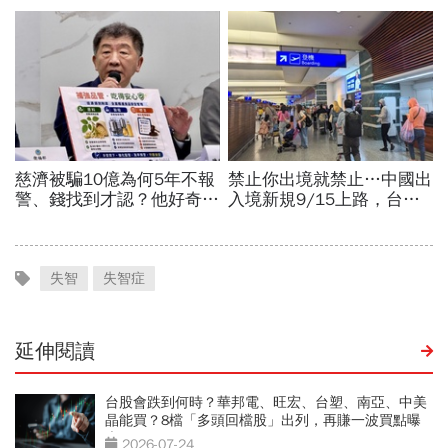
失智
失智症
延伸閱讀
台股會跌到何時？華邦電、旺宏、台塑、南亞、中美
晶能買？8檔「多頭回檔股」出列，再賺一波買點曝
光
2026-07-24