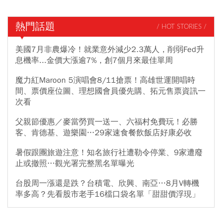
熱門話題
/ HOT STORIES /
美國7月非農爆冷！就業意外減少2.3萬人，削弱Fed升
息機率...金價大漲逾7%，創7個月來最佳單周
魔力紅Maroon 5演唱會8/11搶票！高雄世運開唱時
間、票價座位圖、理想國會員優先購、拓元售票資訊一
次看
父親節優惠／麥當勞買一送一、六福村免費玩！必勝
客、肯德基、遊樂園…29家速食餐飲飯店好康必收
暑假跟團旅遊注意！知名旅行社遭勒令停業、9家遭廢
止或撤照…觀光署完整黑名單曝光
台股周一漲還是跌？台積電、欣興、南亞…8月V轉機
率多高？先看股市老手16檔口袋名單「甜甜價浮現」