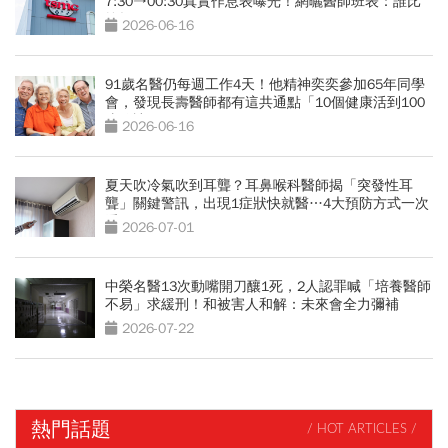
7:30→00:30真實作息表曝光！網曬醫師班表：誰比
較操？
2026-06-16
91歲名醫仍每週工作4天！他精神奕奕參加65年同學
會，發現長壽醫師都有這共通點「10個健康活到100
歲秘訣」
2026-06-16
夏天吹冷氣吹到耳聾？耳鼻喉科醫師揭「突發性耳
聾」關鍵警訊，出現1症狀快就醫…4大預防方式一次
看
2026-07-01
中榮名醫13次動嘴開刀釀1死，2人認罪喊「培養醫師
不易」求緩刑！和被害人和解：未來會全力彌補
2026-07-22
熱門話題
/ HOT ARTICLES /