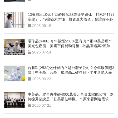
10萬滾出10億！麻醉醫師38歲提早退休「打麻將打到
空虛」，49歲癌末才懂：投資最大價值，是讓你不必
悲壯活著
2026-06-18
環球晶(6488) 今年飆漲250％還有肉？那中美晶呢？
美光包產能、美國百億補助背後...矽晶圓追高2風險
2026-07-14
台勝科(2532)做什麼的？是台塑子公司？今年股價翻3
倍！中美晶、合晶、環球晶...矽晶圓下半年還能大暴
漲？
2026-06-23
中美晶、聯合再生砸4000萬美元合資太陽能公司！為
何徐秀蘭說是「赴美最佳時機」？原來看到這需求
2026-07-21