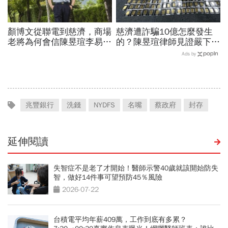
顏博文從聯電到慈濟，商場
慈濟遭詐騙10億怎麼發生
老將為何會信陳昱瑄李易
的？陳昱瑄律師見證嚴下跪
儒、豪給10億？慈濟發
博信任！豪宅藏158公斤黃
Ads by
聲：將捍衛信眾捐款、蔡英
金，洗錢手法曝光…慈濟回
文也說話
應了
兆豐銀行
洗錢
NYDFS
名嘴
蔡政府
封存
延伸閱讀
失智症不是老了才開始！醫師示警40歲就該開始防失
智，做好14件事可望預防45％風險
2026-07-22
台積電平均年薪409萬，工作到底有多累？