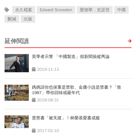
永久檔案
Edward Snowden
愛德華．史諾登
中國
刪減
出版
延伸閱讀
英學者示警 「中國製造」假新聞操縱輿論
2019-11-13
媽媽請你也保重是禁歌、金庸小說是禁書？「致
1987」帶你回味戒嚴年代
2018-08-31
賣禁書「被失蹤」！林榮基愛書成癡
2017-02-10