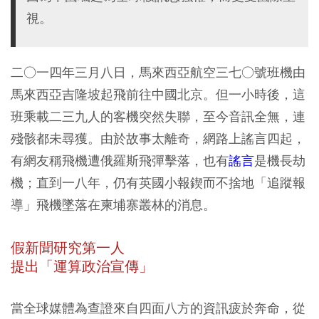
視。
二○一四年三月八日，馬來西亞航空三七○號班機由
馬來西亞吉隆坡起飛前往中國北京。但一小時後，這
班乘載二三九人的客機突然失聯，至今音訊全無，連
殘骸都未尋獲。由於故事太離奇，網路上謠言四起，
有網友稱飛機遭俄羅斯飛彈擊落，也有
謠言
是機長劫
機；直到一八年，仍有英國小報鍥而不捨地「追蹤報
導」飛機墜落在柬埔寨叢林的消息。
假新聞研究第一人
提出「運算政治宣傳」
當全球媒體為查證來自四面八方的資訊疲於奔命，從