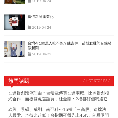
2019-04-24
當假新聞產業化
2019-04-24
台灣有160萬人吃不飽？陳吉仲、苗博雅批郭台銘發
假新聞
2019-04-22
熱門話題
/ HOT STORIES /
友達群創漲停理由？台積電傳買友達兩廠、比照群創模
式合作！面板雙虎選誰買，杜金龍：2檔都好但我選它
欣興、景碩、威剛、南亞科…15檔「三高股」這檔法
人最愛、本益比超低！台指期夜盤先上45K，台股明開