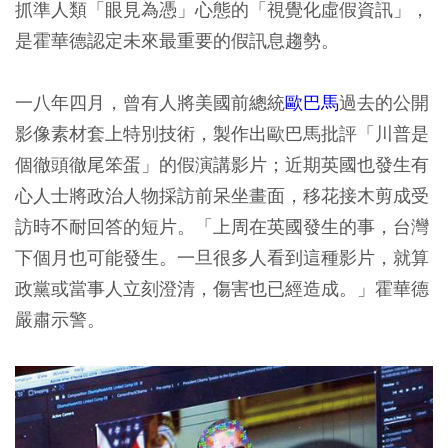
抓準人類「眼見為憑」心態的「視覺化虛假資訊」，
是霍華德認定未來最重要的假訊息趨勢。
一八年四月，曾有人將美國前總統
歐巴馬
過去的公開
影像素材套上特別技術，製作出歐巴馬批評「川普是
個徹頭徹尾笨蛋」的假演講影片；近期英國也發生有
心人士將政治人物採訪前呆坐畫面，移花接木剪成受
訪時不耐回答的短片。「上周在英國發生的事，台灣
下個月也可能發生。一旦很多人看到這種影片，就算
政黨或當事人立刻澄清，傷害也已經造成。」霍華德
嚴肅示警。