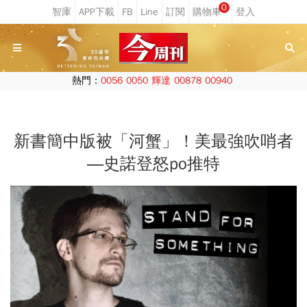
0
熱門：
0056
0050
輝達
00878
00940
新書簡中版被「河蟹」！美最強吹哨者
―史諾登怒po推特