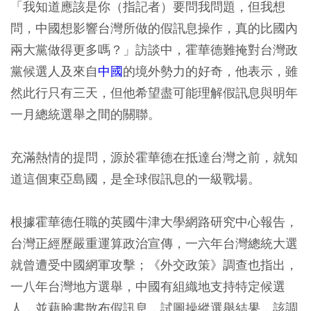
「我知道應該是你（指記者）要問我問題，但我想
問，中國想影響台灣所做的假訊息操作，真的比國內
兩大黨做得更多嗎？」訪談中，霍華德難掩對台灣政
黨候選人及來自
中國
的境外勢力的好奇，他表示，雖
然此行只有三天，但他希望盡可能理解假訊息與明年
一月總統選舉之間的關聯。
充滿熱情的提問，源於霍華德在抵達台灣之前，就知
道這個東亞島國，是全球假訊息的一級戰場。
根據霍華德任職的英國牛津大學網路研究中心報告，
台灣正經歷嚴重運算政治宣傳，一六年台灣總統大選
就曾遭受中國網軍攻擊；《外交政策》調查也指出，
一八年台灣地方選舉，中國有組織地支持特定候選
人，並藉臉書散布假訊息，試圖操縱選舉結果，該調