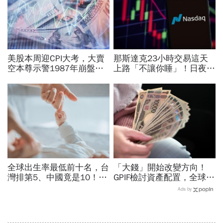
美股本周迎CPI大考，大賣
那斯達克23小時交易這天
空本尊示警1987年崩盤恐
上路「不讓你睡」！日夜盤
重演…美國彈藥告急，限時
時間、新舊制差異…圈內人
21天提增產計畫│全球瞭
喊：下單前注意一風險
望
全球出生率最低前十名，台
「大錢」開始改變方向！
灣排第5、中國竟是10！亞
GPIF檢討資產配置，全球資
洲4國入榜「無聲危機」，
金流向恐迎重大變局
Ads by
經濟壓力成天然避孕藥？