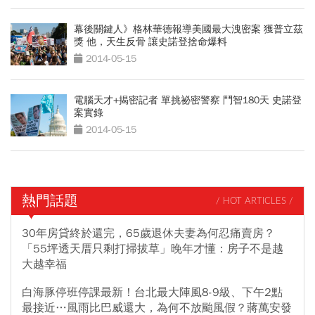
幕後關鍵人》格林華德報導美國最大洩密案 獲普立茲
獎 他，天生反骨 讓史諾登捨命爆料
2014-05-15
電腦天才+揭密記者 單挑祕密警察 鬥智180天 史諾登
案實錄
2014-05-15
熱門話題
/ HOT ARTICLES /
30年房貸終於還完，65歲退休夫妻為何忍痛賣房？
「55坪透天厝只剩打掃拔草」晚年才懂：房子不是越
大越幸福
白海豚停班停課最新！台北最大陣風8-9級、下午2點
最接近…風雨比巴威還大，為何不放颱風假？蔣萬安發