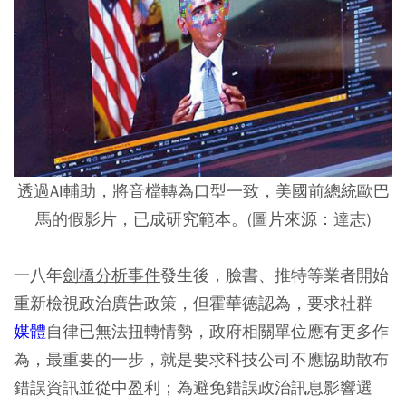
透過AI輔助，將音檔轉為口型一致，美國前總統歐巴
馬的假影片，已成研究範本。(圖片來源：達志)
一八年
劍橋分析事件
發生後，臉書、推特等業者開始
重新檢視政治廣告政策，但霍華德認為，要求社群
媒體
自律已無法扭轉情勢，政府相關單位應有更多作
為，最重要的一步，就是要求科技公司不應協助散布
錯誤資訊並從中盈利；為避免錯誤政治訊息影響選