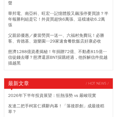
聲
華邦電、南亞科、旺宏…記憶體股又飆漲停要買誰？半
年報勝利組是它！外資買超快6萬張、這檔連砍6.2萬
張
父親節優惠／麥當勞買一送一、六福村免費玩！必勝
客、肯德基、遊樂園…29家速食餐飲飯店好康必收
慈濟1288億資產揭秘！年捐贈72億、不動產815億…
信徒錢去哪？慈濟還原BNT採購經過，他拆解信件批越
描越黑
最新文章
/ HOT NEWS /
2026年下半年投資展望：狂熱漲勢 vs 嚴峻現實
友達二把手柯富仁裸辭內幕！「落後群創」成最後稻
草？