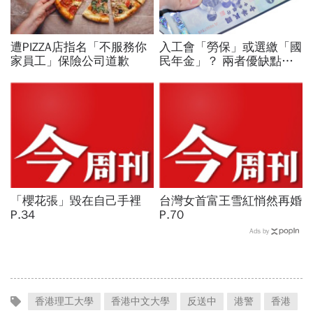
遭PIZZA店指名「不服務你
入工會「勞保」或選繳「國
家員工」保險公司道歉
民年金」？ 兩者優缺點分
析！ 老年給付「它」完勝
「櫻花張」毀在自己手裡
台灣女首富王雪紅悄然再婚
P.34
P.70
Ads by
香港理工大學
香港中文大學
反送中
港警
香港