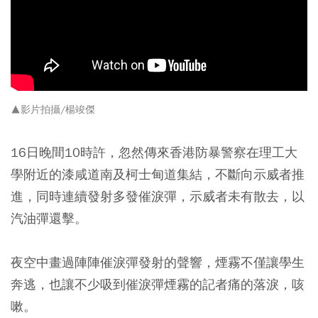
▲影片拍攝/楊竣傑
16日晚間10時許，忽然傳來香港防暴警察在理工大
學附近的漆咸道南及柯士甸道集結，不斷向示威者推
進，同時連續發射多發催淚彈，示威者未有散去，以
汽油彈還擊。
夜空中畫過陣陣催淚彈發射的聲響，煙霧不僅讓學生
奔逃，也讓不少吸到催淚彈煙霧的記者痛的落淚，咳
嗽。