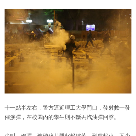
十一點半左右，警方逼近理工大學門口，發射數十發
催淚彈，在校園內的學生則不斷丟汽油彈回擊。
尖叫、砲彈、玻璃碎片聲此起彼落，到處起火。不少