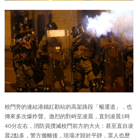
校門旁的連結港鐵紅勘站的高架路段「暢運道」，也
傳來多次爆炸聲。激烈的對峙至凌晨，直到凌晨1時
40分左右，消防員撲滅校門前方的大火：甚至直自凌
晨2點多，警方撤離後，現場才歸於平靜，眾人也歷