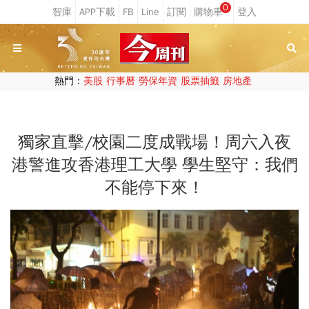
0
熱門：
美股
行事曆
勞保年資
股票抽籤
房地產
獨家直擊/校園二度成戰場！周六入夜
港警進攻香港理工大學 學生堅守：我們
不能停下來！