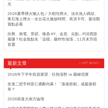
光
2026夏季煙火懶人包／大稻埕煙火、淡水漁人碼頭、
東石海上煙火…全台花火施放時間、表演卡司、最佳觀
賞點必看
欣興、南電、景碩、臻鼎-KY、金居、尖點...PCB買誰
最賺？杜金龍點名「這檔」爆炸性強漲，11月末升段
首選
最新文章
/ HOT NEWS /
2026年下半年投資展望：狂熱漲勢 vs 嚴峻現實
友達二把手柯富仁裸辭內幕！「落後群創」成最後稻
草？
2026前進大南方論壇