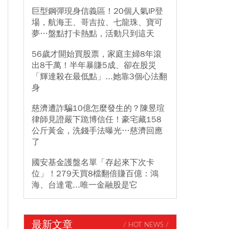
巨型鋼彈現身信義區！20個人氣IP登
場，航海王、哥吉拉、七龍珠、寶可
夢…盤點打卡熱點，活動只到這天
56歲才開始買股票，家庭主婦8年滾
出8千萬！半年暴賺5成、卻在股災
「輝達殺在最低點」...她靠3個心法翻
身
慈濟遭詐騙10億怎麼發生的？陳昱瑄
律師見證嚴下跪博信任！豪宅藏158
公斤黃金，洗錢手法曝光…慈濟回應
了
國安基金護盤名單「存起來下次卡
位」！279天買8檔翻倍賺百億：鴻
海、台達電...唯一金融股是它
最新文章
/ HOT NEWS /