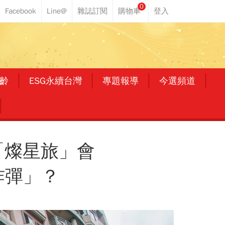
0
齡
ESG永續台灣
專題報導
今選頻道
「燦星旅」會
炸彈」？