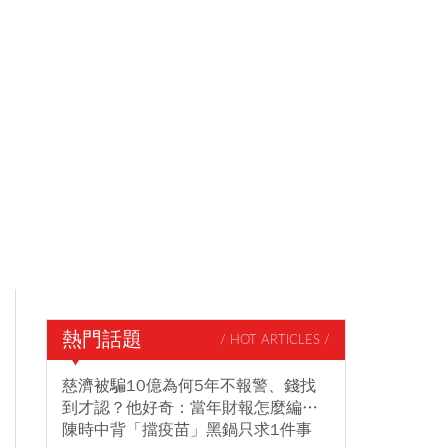
熱門話題
/ HOT ARTICLES /
慈濟被騙10億為何5年不報警、錢找
到才認？他好奇：當年財報怎麼編…
陳時中背「擋疫苗」黑鍋只求1件事