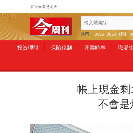
在今天看見明天
熱門：
0056
0050
輝達
0
投資理財
保險稅制
產業時事
職場
帳上現金剩
不會是