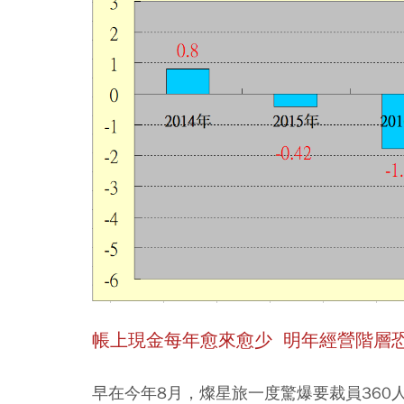
帳上現金每年愈來愈少
明年經營階層
早在今年8月，燦星旅一度驚爆要裁員36