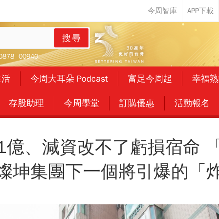
搜尋
0878
00940
生活
今周大耳朵 Podcast
富足今周起
幸福熟
存股助理
今周學堂
訂購優惠
活動報名
1億、減資改不了虧損宿命 
燦坤集團下一個將引爆的「