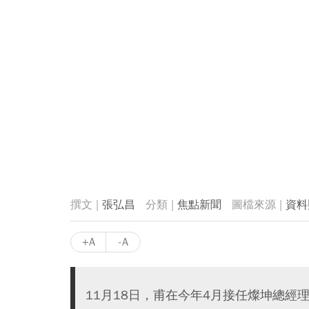
張弘昌
焦點新聞
資料
+A
-A
11月18日，甫在今年4月接任燦坤總