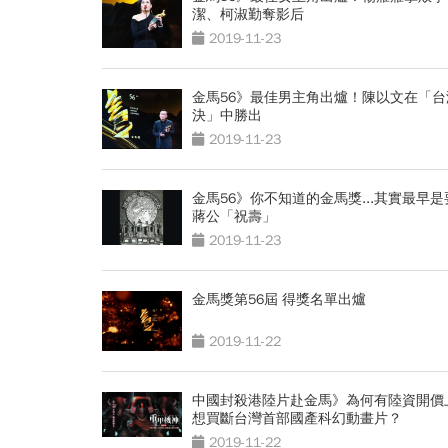
潔、柯淑勤奪影后
2019-11-23
金馬56》最佳男主角出爐！陳以文在「台
決」中勝出
2019-11-23
金馬56》你不知道的金馬獎...其實最早是
蔣公「祝壽」
2019-11-23
金馬獎第56屆 得獎名單出爐
2019-11-22
中國封殺港陸片赴金馬》為何有陸資開價
想買斷台灣首部國產科幻動畫片？
2019-11-22