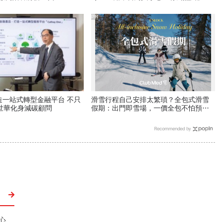
種職業特別注意：前例在這
PR
滑雪行程自己安排太繁瑣？全包式滑雪
 國泰世華化身減碳顧問
假期：出門即雪場，一價全包不怕預算
爆表！
Recommended by
心