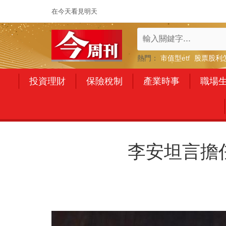
在今天看見明天
熱門：
市值型etf
股票股利
投資理財
保險稅制
產業時事
職場
李安坦言擔