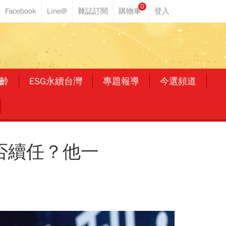
0
齡
ESG永續台灣
專題報導
今選頻道
否續任？他一