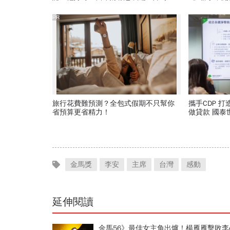
背「擋疫苗」黑鍋只求1件事
PR
旅行花費難預測？全包式假期不只幫你
攜手CDP 打造一站式轉型金融平台 不只
省預算更省精力！
做貸款
金馬獎
李安
主席
台灣
感動
延伸閱讀
金馬56》最佳女主角出爐！楊雁雁擊敗李