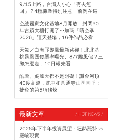
9/15上路，台灣人小心「有去無
回」？4種職業特別注意：前例在這
空總國家文化基地8月開放！封閉90
年古蹟大樓打開了…加碼「晴空季
2026」這天登場，16件作品必看
天氣／白海豚颱風最新路徑！北北基
桃暴風圈侵襲率曝光、8/7颱風假？三
颱怎麼走，10日報先看
酷暑、颱風天都不是阻礙！謝金河頂
40度高溫，跑中和圓通寺山區直呼：
捷兔的第5項修煉
最新文章
/ HOT NEWS /
2026年下半年投資展望：狂熱漲勢 vs
嚴峻現實