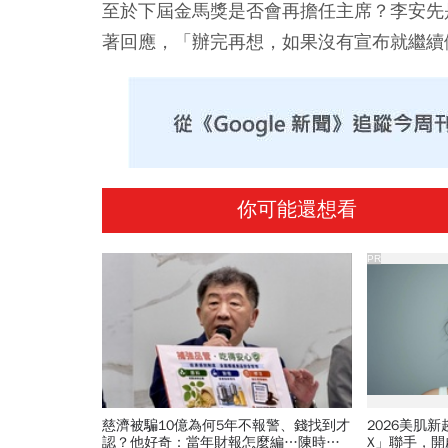
至於下屆金馬獎是否會再擔任主席？李安先
著回應，「辦完再想，如果沒有宣布就繼續
你可能還想看
PR
慈濟被騙10億為何5年不報警、錢找到才
2026美肌
認？他好奇：當年財報怎麼編…陳時中
X」聯手，