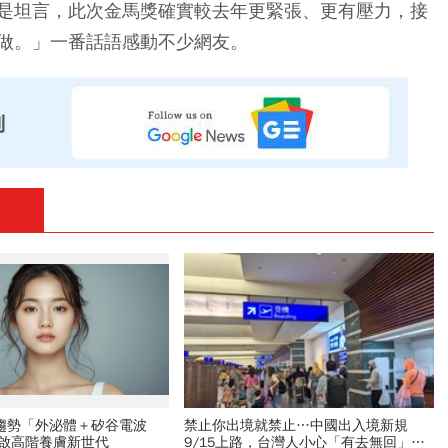
是坦言，此次金馬獎確實較去年更緊張、更有壓力，接
做。」一番話語感動不少網友。
新趨勢「外泌體＋矽谷電波
禁止你出境就禁止…中國出入境新規
開啟高階養膚新世代
9/15上路，台灣人小心「有去無回」？4