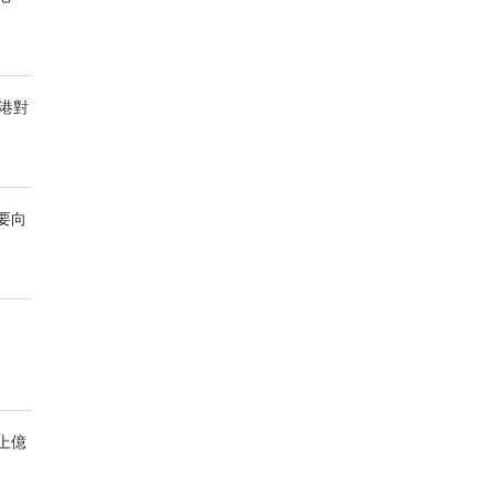
港對
要向
上億