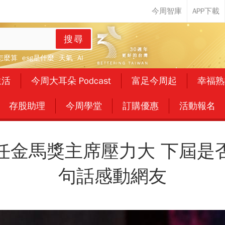
搜尋
怎麼算
esg是什麼
天氣
AI
生活
今周大耳朵 Podcast
富足今周起
幸福熟
存股助理
今周學堂
訂購優惠
活動報名
任金馬獎主席壓力大 下屆是
句話感動網友