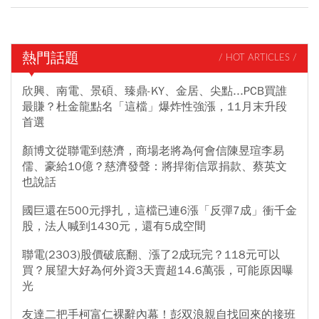
熱門話題
/ HOT ARTICLES /
欣興、南電、景碩、臻鼎-KY、金居、尖點...PCB買誰
最賺？杜金龍點名「這檔」爆炸性強漲，11月末升段
首選
顏博文從聯電到慈濟，商場老將為何會信陳昱瑄李易
儒、豪給10億？慈濟發聲：將捍衛信眾捐款、蔡英文
也說話
國巨還在500元掙扎，這檔已連6漲「反彈7成」衝千金
股，法人喊到1430元，還有5成空間
聯電(2303)股價破底翻、漲了2成玩完？118元可以
買？展望大好為何外資3天賣超14.6萬張，可能原因曝
光
友達二把手柯富仁裸辭內幕！彭双浪親自找回來的接班