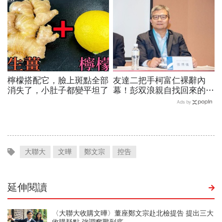
績、罕見抱屈自家股票：真
的被低估了
檸檬搭配它，臉上斑點全部
友達二把手柯富仁裸辭內
消失了，小肚子都變平坦了
幕！彭双浪親自找回來的接
班人，為何最後撕破臉？
Ads by
「落後群創」成最後稻草？
大聯大
文曄
鄭文宗
控告
延伸閱讀
〈大聯大收購文曄〉董座鄭文宗赴北檢提告 提出三大