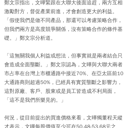
鄭文宗指出，文曄緊跟在大聯大後面追趕，兩方互相
激勵對方，督促產業前進，才會創造更大的利益。
「假使我們是做不同產品，那還可以考慮策略合作，
但我們兩方是高度競爭關係，沒有策略合作的條件基
礎。」鄭文宗分析道。
「這無關我個人利益或想法，但事實就是兩者結合只
會造成全面壟斷。」鄭文宗認為，文曄與大聯大兩者
市占率在台灣上市櫃通路中接近70%、在亞太區前10
大通路商則超過50%，已經具有實質壟斷之影響力，
這對原廠、客戶、股東或是員工皆造成不利局面，
「這不是我們所樂見的。」
何況，從目前提出的買進價格來看，文曄獨董程天縱
才表示，文曄每股價值至少可在50.48-53.68元之