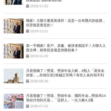
收購疑點 強調奮戰到底
2019-11-22
獨家》大聯大董座黃偉祥：這是一次奇襲式的收購，
但背後是善意的！
2019-11-21
第一手獨家》客戶、原廠、被併者都說不！大聯大入
股文曄，精算投資還是併購前奏？
2019-11-20
月底發錢了！勞退、勞保年金入帳，6類人「退休金
加發」...存摺出現2筆錢正常嗎？有些人為何領不到
2026-06-29
月底發錢了！勞退、勞保年金、國民年金...勞保局14
筆給付領到月底，「這群人」一次入帳4.2萬
2026-07-22