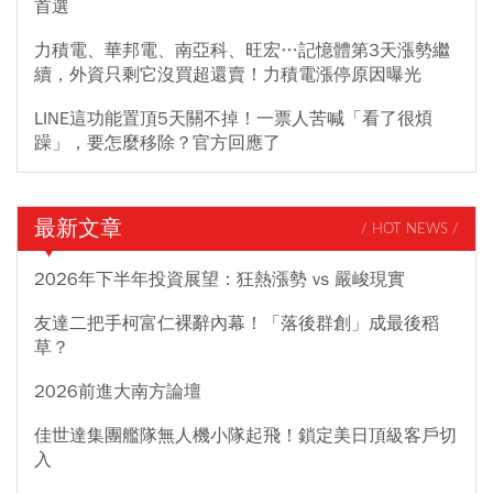
首選
力積電、華邦電、南亞科、旺宏…記憶體第3天漲勢繼
續，外資只剩它沒買超還賣！力積電漲停原因曝光
LINE這功能置頂5天關不掉！一票人苦喊「看了很煩
躁」，要怎麼移除？官方回應了
最新文章
/ HOT NEWS /
2026年下半年投資展望：狂熱漲勢 vs 嚴峻現實
友達二把手柯富仁裸辭內幕！「落後群創」成最後稻
草？
2026前進大南方論壇
佳世達集團艦隊無人機小隊起飛！鎖定美日頂級客戶切
入