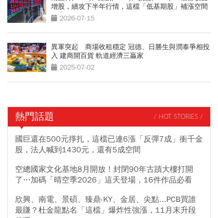
增股，續攻下半年行情，這檔「低基期股」補漲空間
最大
2026-07-15
異軍突起 商場收租穩定 冠德、日勝生與潤泰爭相投
入 建商開百貨 軌道經濟三贏家
2025-07-02
熱門話題
/ HOT STORIES /
國巨還在500元掙扎，這檔已連6漲「反彈7成」衝千金
股，法人喊到1430元，還有5成空間
空總國家文化基地8月開放！封閉90年古蹟大樓打開
了…加碼「晴空季2026」這天登場，16件作品必看
欣興、南電、景碩、臻鼎-KY、金居、尖點...PCB買誰
最賺？杜金龍點名「這檔」爆炸性強漲，11月末升段