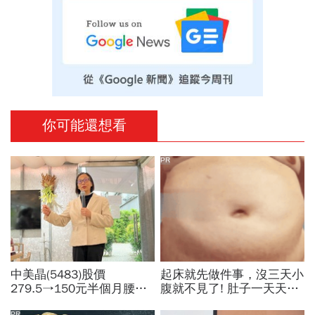
你可能還想看
PR
中美晶(5483)股價
起床就先做件事，沒三天小
279.5→150元半個月腰
腹就不見了! 肚子一天天變
斬，徐秀蘭端出Q2好成
小！
PR