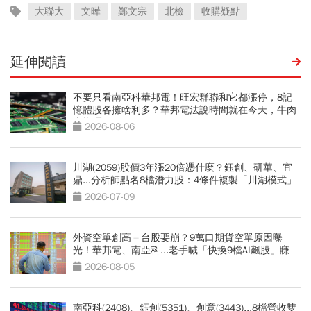
大聯大
文曄
鄭文宗
北檢
收購疑點
延伸閱讀
不要只看南亞科華邦電！旺宏群聯和它都漲停，8記
憶體股各擁啥利多？華邦電法說時間就在今天，牛肉
大塊嗎
2026-08-06
川湖(2059)股價3年漲20倍憑什麼？鈺創、研華、宜
鼎...分析師點名8檔潛力股：4條件複製「川湖模式」
2026-07-09
外資空單創高＝台股要崩？9萬口期貨空單原因曝
光！華邦電、南亞科...老手喊「快換9檔AI飆股」賺
Q3大行情
2026-08-05
南亞科(2408)、鈺創(5351)、創意(3443)...8檔營收雙