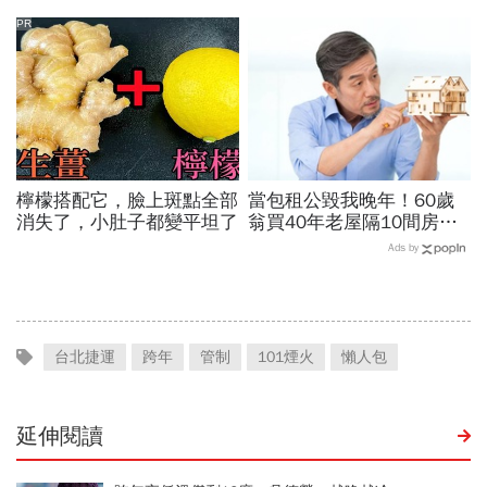
怎麼辦？2026寄戶口必
小！
看：3/23前一定要完成這
PR
件事
檸檬搭配它，臉上斑點全部
當包租公毀我晚年！60歲
消失了，小肚子都變平坦了
翁買40年老屋隔10間房，
想躺賺卻月月倒賠，淪夜班
Ads by
警衛還房貸…退休收租3死
穴
台北捷運
跨年
管制
101煙火
懶人包
延伸閱讀