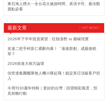
東石海上煙火…全台花火施放時間、表演卡司、最佳觀
賞點必看
最新文章
/ HOT NEWS /
2026年下半年投資展望：狂熱漲勢 vs 嚴峻現實
友達二把手柯富仁裸辭內幕！「落後群創」成最後稻
草？
2026前進大南方論壇
佳世達集團艦隊無人機小隊起飛！鎖定美日頂級客戶切
入
今周刊30週年特輯｜更好的台灣：回望精彩風雲，預
見前瞻行動