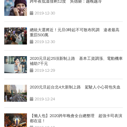
跨年夜低溫僅剩12度 吳德榮：越晚越冷
2019-12-30
總統大選將近！元旦0時起不可散布民調 違者最高
重罰500萬
2019-12-30
2020元旦起25項新制上路 基本工資調漲、電動機車
補助7千元
2019-12-29
2020元旦起台北4大新制上路 駕駛人小心荷包失血
2019-12-24
【懶人包】2020跨年晚會全台總整理 超強卡司表演
都在這！