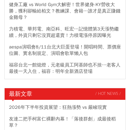
健身工廠 vs World Gym大解密！世界健身-KY營收大
勝，獲利卻輸給柏文？教練課、會籍…誰才是真正賺錢
金雞母？
力積電、華邦電、南亞科、旺宏…記憶體第3天漲勢繼
續，外資只剩它沒買超還賣！力積電漲停原因曝光
aespa演唱會8/11台北大巨蛋登場！開唱時間、票價座
位圖、實名制規定、演唱會歌單懶人包
福容台北一館熄燈，元老級員工阿基師也不捨…老客人
最後一天入住，福容：明年全新酒店登場
最新文章
/ HOT NEWS /
2026年下半年投資展望：狂熱漲勢 vs 嚴峻現實
友達二把手柯富仁裸辭內幕！「落後群創」成最後稻
草？